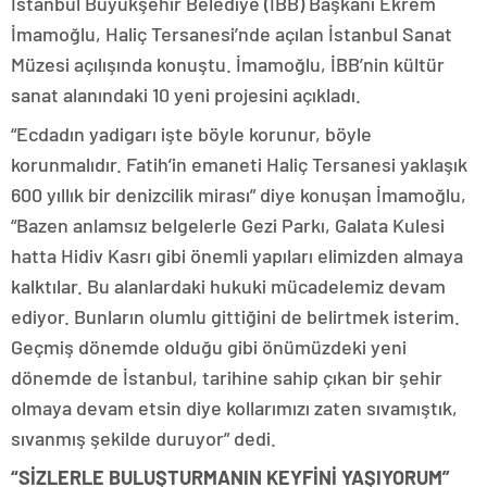
İstanbul Büyükşehir Belediye (İBB) Başkanı Ekrem
İmamoğlu, Haliç Tersanesi’nde açılan İstanbul Sanat
Müzesi açılışında konuştu. İmamoğlu, İBB’nin kültür
sanat alanındaki 10 yeni projesini açıkladı.
“Ecdadın yadigarı işte böyle korunur, böyle
korunmalıdır. Fatih’in emaneti Haliç Tersanesi yaklaşık
600 yıllık bir denizcilik mirası” diye konuşan İmamoğlu,
“Bazen anlamsız belgelerle Gezi Parkı, Galata Kulesi
hatta Hidiv Kasrı gibi önemli yapıları elimizden almaya
kalktılar. Bu alanlardaki hukuki mücadelemiz devam
ediyor. Bunların olumlu gittiğini de belirtmek isterim.
Geçmiş dönemde olduğu gibi önümüzdeki yeni
dönemde de İstanbul, tarihine sahip çıkan bir şehir
olmaya devam etsin diye kollarımızı zaten sıvamıştık,
sıvanmış şekilde duruyor” dedi.
“SİZLERLE BULUŞTURMANIN KEYFİNİ YAŞIYORUM”