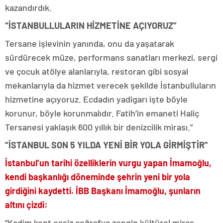
kazandırdık.
“İSTANBULLULARIN HİZMETİNE AÇIYORUZ”
Tersane işlevinin yanında, onu da yaşatarak
sürdürecek müze, performans sanatları merkezi, sergi
ve çocuk atölye alanlarıyla, restoran gibi sosyal
mekanlarıyla da hizmet verecek şekilde İstanbulluların
hizmetine açıyoruz. Ecdadın yadigarı işte böyle
korunur, böyle korunmalıdır. Fatih’in emaneti Haliç
Tersanesi yaklaşık 600 yıllık bir denizcilik mirası.”
“İSTANBUL SON 5 YILDA YENİ BİR YOLA GİRMİŞTİR”
İstanbul’un tarihi özelliklerin vurgu yapan İmamoğlu,
kendi başkanlığı döneminde şehrin yeni bir yola
girdiğini kaydetti. İBB Başkanı İmamoğlu, şunların
altını çizdi:
“Kadim kent eşsiz coğrafya zengin kültürel miras