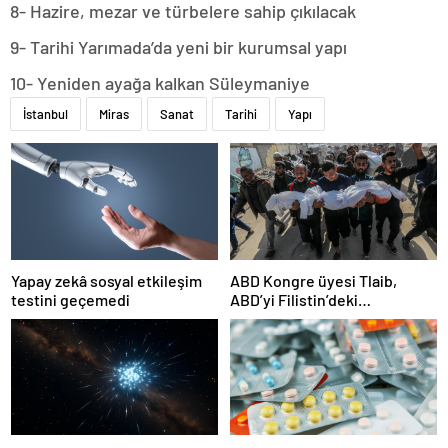
8- Hazire, mezar ve türbelere sahip çıkılacak
9- Tarihi Yarımada’da yeni bir kurumsal yapı
10- Yeniden ayağa kalkan Süleymaniye
İstanbul
Miras
Sanat
Tarihi
Yapı
Yapay zekâ sosyal etkileşim
ABD Kongre üyesi Tlaib,
testini geçemedi
ABD’yi Filistin’deki
“soykırımda suç ortağı”
olmakla itham etti