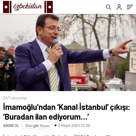
247 okunma
İmamoğlu’ndan ‘Kanal İstanbul’ çıkışı:
‘Buradan ilan ediyorum…’
3 Mayıs 2024 12:00
ABONE OL
News