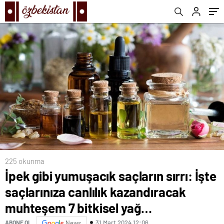
7 bitkisel yağ…
225 okunma
İpek gibi yumuşacık saçların sırrı: İşte
saçlarınıza canlılık kazandıracak
muhteşem 7 bitkisel yağ…
31 Mart 2024 12:06
ABONE OL
News