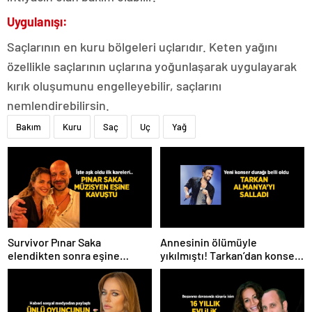
Uygulanışı:
Saçlarının en kuru bölgeleri uçlarıdır. Keten yağını
özellikle saçlarının uçlarına yoğunlaşarak uygulayarak
kırık oluşumunu engelleyebilir, saçlarını
nemlendirebilirsin.
Bakım
Kuru
Saç
Uç
Yağ
Survivor Pınar Saka
Annesinin ölümüyle
elendikten sonra eşine
yıkılmıştı! Tarkan’dan konser
kavuştu! Aşk dolu fotoğrafını
paylaşımı
Instagram’dan paylaştı