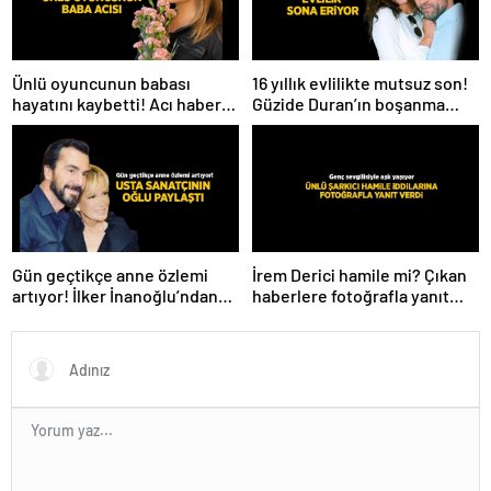
Ünlü oyuncunun babası
16 yıllık evlilikte mutsuz son!
hayatını kaybetti! Acı haberi
Güzide Duran’ın boşanma
sosyal medyadan duyurdu
davasında sürpriz isim tanık
oldu
Gün geçtikçe anne özlemi
İrem Derici hamile mi? Çıkan
artıyor! İlker İnanoğlu’ndan
haberlere fotoğrafla yanıt
duygu yüklü paylaşım
verdi