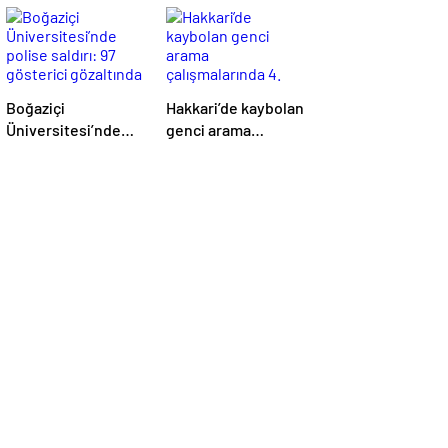
Boğaziçi
Hakkari’de kaybolan
Üniversitesi’nde
genci arama
polise saldırı: 97
çalışmalarında 4.
gösterici gözaltında
gün: Dalgıç
polislerden birinin
omzu çıktı!