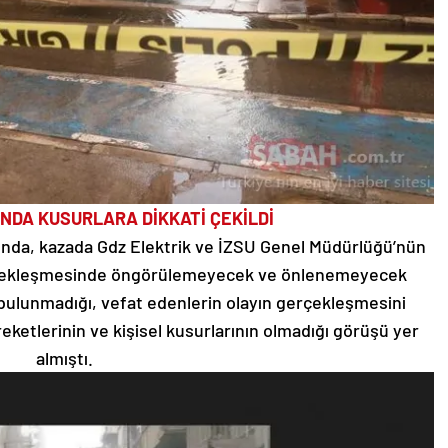
UNDA KUSURLARA DİKKATİ ÇEKİLDİ
arında, kazada Gdz Elektrik ve İZSU Genel Müdürlüğü’nün
gerçekleşmesinde öngörülemeyecek ve önlenemeyecek
bulunmadığı, vefat edenlerin olayın gerçekleşmesini
reketlerinin ve kişisel kusurlarının olmadığı görüşü yer
almıştı.