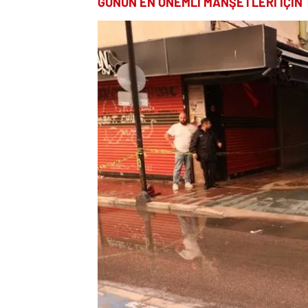
GÜNÜN EN ÖNEMLİ MANŞETLERİ İÇİN 