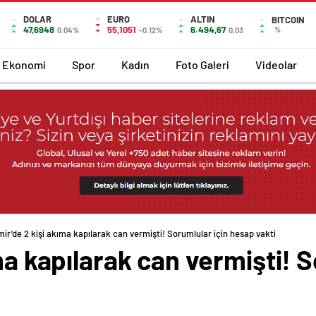
DOLAR
EURO
ALTIN
BITCOIN
47,6948
55,1051
6.494,67
%
0.04%
-0.12%
0,03
Ekonomi
Spor
Kadın
Foto Galeri
Videolar
mir’de 2 kişi akıma kapılarak can vermişti! Sorumlular için hesap vakti
ma kapılarak can vermişti! S