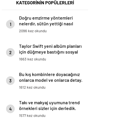
KATEGORİNİN POPÜLERLERİ
Doğru emzirme yöntemleri
nelerdir, sütün yettiği nasıl
1
anlaşılır?
2096 kez okundu
Taylor Swift yeni albüm planları
için düğmeye bastığını sosyal
2
medyadan duyurdu!
1663 kez okundu
Bu kış kombinlere doyacağınız
onlarca model ve onlarca detay.
3
1612 kez okundu
Takı ve makyaj uyumuna trend
örnekleri sizler için derledik.
4
1577 kez okundu