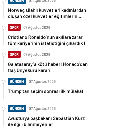
GÜNDEM
07 Ağustos 2026
Norweç silahlı kuvvetleri kadınlardan
oluşan özel kuvvetler eğitimlerini
başlattı.
SPOR
07 Ağustos 2026
Cristiano Ronaldo’nun akıllara zarar
tüm kariyerinin istatistiğini çıkardık !
SPOR
07 Ağustos 2026
Galatasaray’a kötü haber! Monaco’dan
flaş Onyekuru kararı.
GÜNDEM
07 Ağustos 2026
Trump’tan seçim sonrası ilk mülakat
GÜNDEM
07 Ağustos 2026
Avusturya başbakanı Sebastian Kurz
ile ilgili bilinmeyenler