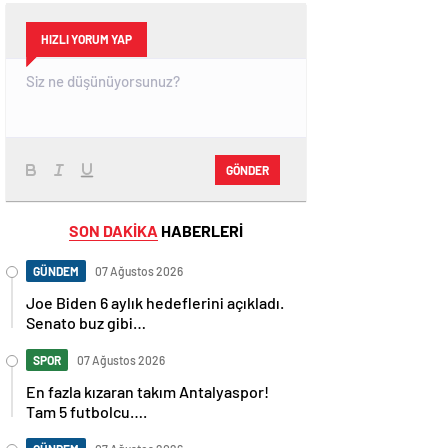
HIZLI YORUM YAP
GÖNDER
SON DAKİKA
HABERLERİ
GÜNDEM
07 Ağustos 2026
Joe Biden 6 aylık hedeflerini açıkladı.
Senato buz gibi…
SPOR
07 Ağustos 2026
En fazla kızaran takım Antalyaspor!
Tam 5 futbolcu….