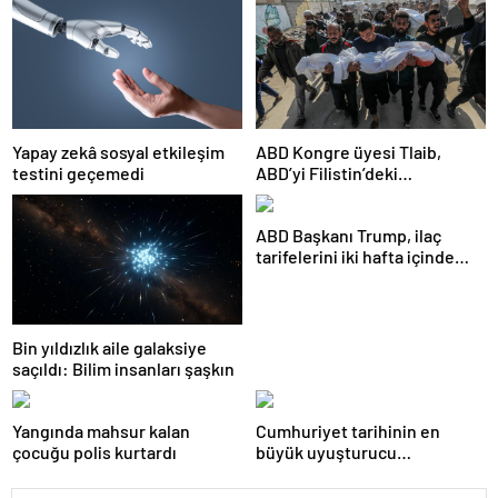
Yapay zekâ sosyal etkileşim
ABD Kongre üyesi Tlaib,
testini geçemedi
ABD’yi Filistin’deki
“soykırımda suç ortağı”
olmakla itham etti
ABD Başkanı Trump, ilaç
tarifelerini iki hafta içinde
açıklayacağını söyledi
Bin yıldızlık aile galaksiye
saçıldı: Bilim insanları şaşkın
Yangında mahsur kalan
Cumhuriyet tarihinin en
çocuğu polis kurtardı
büyük uyuşturucu
operasyonunda 566 şüpheli
tutuklandı