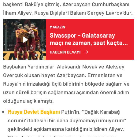
başkenti Bakü’ye gitmiş, Azerbaycan Cumhurbaşkanı
İlham Aliyev, Rusya Dışişleri Bakanı Sergey Lavrov’dur.
MAGAZIN
Sivasspor – Galatasaray
maçı ne zaman, saat kaçta,
hangi kanalda?
HABERİN DEVAMI
Başbakan Yardımcıları Aleksandr Novak ve Aleksey
Overçuk oluşan heyet Azerbaycan, Ermenistan ve
Rusya’nın imzaladığı üçlü bildirinin bölgede sağlam ve
uzun süreli barışın sağlanması açısından önemli adım
olduğunu açıklamıştı.
Rusya Devlet Başkanı
Putin’in, “‘Dağlık Karabağ
sorunu’ ifadesini bir daha duymamayı umuyorum”
şeklindeki açıklamasına katıldığını bildiren Aliyev,