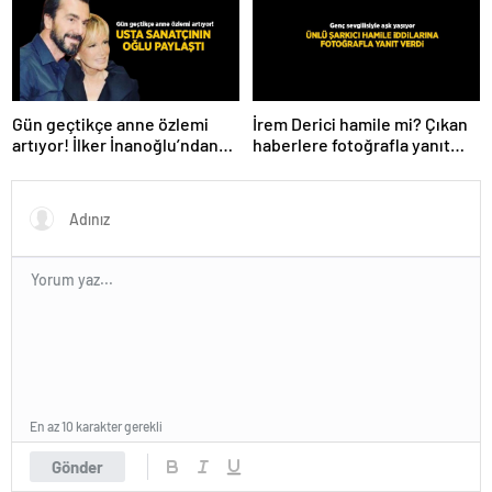
Gün geçtikçe anne özlemi
İrem Derici hamile mi? Çıkan
artıyor! İlker İnanoğlu’ndan
haberlere fotoğrafla yanıt
duygu yüklü paylaşım
verdi
En az 10 karakter gerekli
Gönder