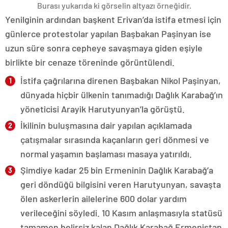
Burası yukarıda ki görselin altyazı örneğidir.
Yenilginin ardından başkent Erivan’da istifa etmesi için
günlerce protestolar yapılan Başbakan Paşinyan ise
uzun süre sonra cepheye savaşmaya giden eşiyle
birlikte bir cenaze töreninde görüntülendi.
İstifa çağrılarına direnen Başbakan Nikol Paşinyan,
dünyada hiçbir ülkenin tanımadığı Dağlık Karabağ’ın
yöneticisi Arayik Harutyunyan’la görüştü.
İkilinin buluşmasına dair yapılan açıklamada
çatışmalar sırasında kaçanların geri dönmesi ve
normal yaşamın başlaması masaya yatırıldı.
Şimdiye kadar 25 bin Ermeninin Dağlık Karabağ’a
geri döndüğü bilgisini veren Harutyunyan, savaşta
ölen askerlerin ailelerine 600 dolar yardım
verileceğini söyledi. 10 Kasım anlaşmasıyla statüsü
tamamen belirsiz kalan Dağlık Karabağ Ermenistan