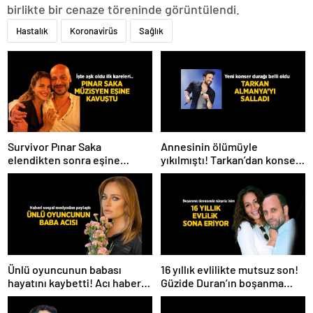
birlikte bir cenaze töreninde görüntülendi.
Hastalık
Koronavirüs
Sağlık
Survivor Pınar Saka
Annesinin ölümüyle
elendikten sonra eşine
yıkılmıştı! Tarkan’dan konser
kavuştu! Aşk dolu fotoğrafını
paylaşımı
Instagram’dan paylaştı
Ünlü oyuncunun babası
16 yıllık evlilikte mutsuz son!
hayatını kaybetti! Acı haberi
Güzide Duran’ın boşanma
sosyal medyadan duyurdu
davasında sürpriz isim tanık
oldu