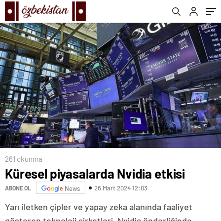
261 okunma
Küresel piyasalarda Nvidia etkisi
26 Mart 2024 12:03
ABONE OL
News
Yarı iletken çipler ve yapay zeka alanında faaliyet
gösteren teknoloji şirketleri, Nvidia önderliğinde