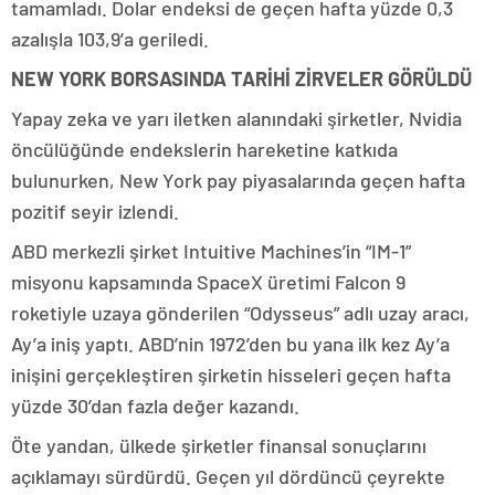
tamamladı. Dolar endeksi de geçen hafta yüzde 0,3
azalışla 103,9’a geriledi.
NEW YORK BORSASINDA TARİHİ ZİRVELER GÖRÜLDÜ
Yapay zeka ve yarı iletken alanındaki şirketler, Nvidia
öncülüğünde endekslerin hareketine katkıda
bulunurken, New York pay piyasalarında geçen hafta
pozitif seyir izlendi.
ABD merkezli şirket Intuitive Machines’in “IM-1”
misyonu kapsamında SpaceX üretimi Falcon 9
roketiyle uzaya gönderilen “Odysseus” adlı uzay aracı,
Ay’a iniş yaptı. ABD’nin 1972’den bu yana ilk kez Ay’a
inişini gerçekleştiren şirketin hisseleri geçen hafta
yüzde 30’dan fazla değer kazandı.
Öte yandan, ülkede şirketler finansal sonuçlarını
açıklamayı sürdürdü. Geçen yıl dördüncü çeyrekte