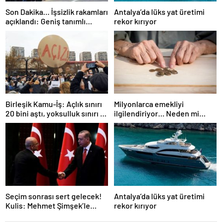
Son Dakika… İşsizlik rakamları
Antalya’da lüks yat üretimi
açıklandı: Geniş tanımlı
rekor kırıyor
işsizlik yükseldi!
Birleşik Kamu-İş: Açlık sınırı
Milyonlarca emekliyi
20 bini aştı, yoksulluk sınırı 57
ilgilendiriyor… Neden mi
bine dayandı!
düşük maaş alıyorsunuz?
Uzmanlar anlattı
Seçim sonrası sert gelecek!
Antalya’da lüks yat üretimi
Kulis: Mehmet Şimşek’le
rekor kırıyor
Erdoğan’ın ‘yoksulları