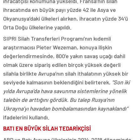
ihracatçısı konumuna yükseldi. Fransa’nın silah
ihracatında en büyük payı yüzde 42 ile Asya ve
Okyanusya’daki ülkeleri alırken, ihracatın yüzde 34’ü
Orta Doğu ülkelerine yapıldı.
SIPRI Silah Transferleri Programı’nın kıdemli
araştırmacısı Pieter Wezeman, konuya ilişkin
değerlendirmesinde, 800’e yakın savaş uçağı dahil
olmak üzere sipariş edilen birçok yüksek değerli
silahla birlikte Avrupa’nın silah ithalatının yüksek bir
seviyede kalmasının beklendiğini belirterek,
“Son iki
yılda Avrupa’da hava savunma sistemlerine yönelik
talebin de arttığını gördük. Bu talep Rusya’nın
Ukrayna’yı havadan bombalamasından kaynaklandı”
ifadelerini kullandı.
BATI EN BÜYÜK SİLAH TEDARİKÇİSİ
ABD ve Batı Avrupa ülkelerinin 2014-2018 döneminde