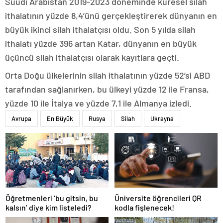
Suudi Arabistan 2019-2023 döneminde küresel silah
ithalatının yüzde 8,4’ünü gerçekleştirerek dünyanın en
büyük ikinci silah ithalatçısı oldu. Son 5 yılda silah
ithalatı yüzde 396 artan Katar, dünyanın en büyük
üçüncü silah ithalatçısı olarak kayıtlara geçti.
Orta Doğu ülkelerinin silah ithalatının yüzde 52’si ABD
tarafından sağlanırken, bu ülkeyi yüzde 12 ile Fransa,
yüzde 10 ile İtalya ve yüzde 7,1 ile Almanya izledi.
Avrupa
En Büyük
Rusya
Silah
Ukrayna
Öğretmenleri ‘bu gitsin, bu
Üniversite öğrencileri QR
kalsın’ diye kim listeledi?
kodla fişlenecek!