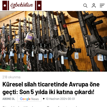
218 okunma
Küresel silah ticaretinde Avrupa öne
geçti: Son 5 yılda iki katına çıkardı!
10 Haziran 2024 00:01
ABONE OL
News