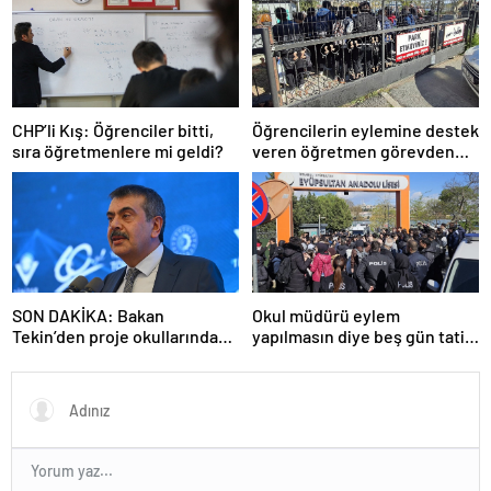
CHP’li Kış: Öğrenciler bitti,
Öğrencilerin eylemine destek
sıra öğretmenlere mi geldi?
veren öğretmen görevden
uzaklaştırıldı
SON DAKİKA: Bakan
Okul müdürü eylem
Tekin’den proje okullarındaki
yapılmasın diye beş gün tatil
atamalara ilişkin açıklama
ilan etti