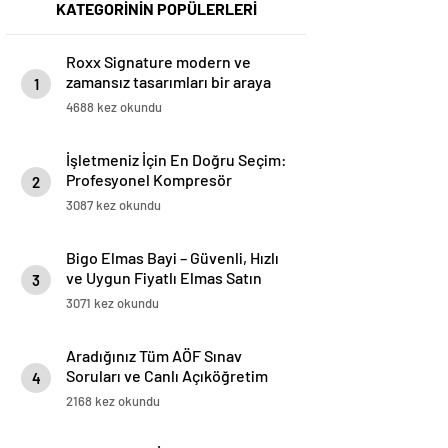
KATEGORİNİN POPÜLERLERİ
Roxx Signature modern ve
zamansız tasarımları bir araya
1
getiriyor
4688 kez okundu
İşletmeniz İçin En Doğru Seçim:
Profesyonel Kompresör
2
Markaları Rehberi
3087 kez okundu
Bigo Elmas Bayi – Güvenli, Hızlı
ve Uygun Fiyatlı Elmas Satın
3
Almanın Yeni Adresi
3071 kez okundu
Aradığınız Tüm AÖF Sınav
Soruları ve Canlı Açıköğretim
4
Forumu Burada
2168 kez okundu