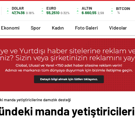
DOLAR
EURO
ALTIN
BITCOIN
47,7436
55,2510
6.660,55
%
0.18%
0.32%
2,59
Ekonomi
Spor
Kadın
Foto Galeri
Videolar
i manda yetiştiricilerine damızlık desteği
ündeki manda yetiştiriciler