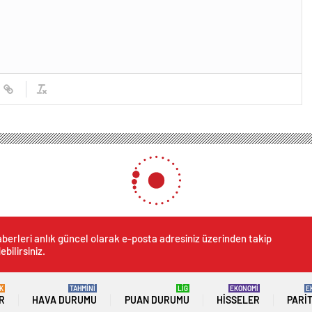
berleri anlık güncel olarak e-posta adresiniz üzerinden takip
ebilirsiniz.
K
TAHMİNİ
LİG
EKONOMİ
E
R
HAVA DURUMU
PUAN DURUMU
HISSELER
PARI