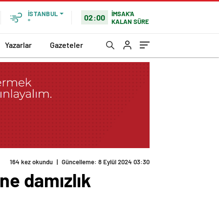
İMSAK'A
İSTANBUL
02:00
KALAN SÜRE
°
Yazarlar
Gazeteler
164 kez okundu
|
Güncelleme: 8 Eylül 2024 03:30
ine damızlık