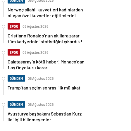
GÜNDEM
08 Ağustos 2026
Norweç silahlı kuvvetleri kadınlardan
oluşan özel kuvvetler eğitimlerini
başlattı.
SPOR
08 Ağustos 2026
Cristiano Ronaldo’nun akıllara zarar
tüm kariyerinin istatistiğini çıkardık !
SPOR
08 Ağustos 2026
Galatasaray’a kötü haber! Monaco’dan
flaş Onyekuru kararı.
GÜNDEM
08 Ağustos 2026
Trump’tan seçim sonrası ilk mülakat
GÜNDEM
08 Ağustos 2026
Avusturya başbakanı Sebastian Kurz
ile ilgili bilinmeyenler