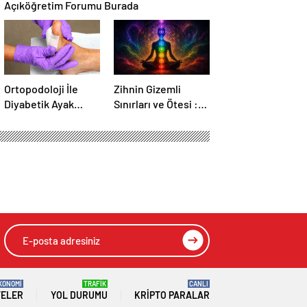
Açıköğretim Forumu Burada
Ortopodoloji İle
Zihnin Gizemli
Diyabetik Ayak
Sınırları ve Ötesi :
Yarası Tedavisi
Nasılnedir.com
KONOMİ
TRAFİK
CANLI
TELER
YOL DURUMU
KRIPTO PARALAR