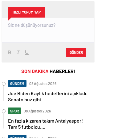
HIZLI YORUM YAP
GÖNDER
SON DAKİKA
HABERLERİ
GÜNDEM
08 Ağustos 2026
Joe Biden 6 aylık hedeflerini açıkladı.
Senato buz gibi…
SPOR
08 Ağustos 2026
En fazla kızaran takım Antalyaspor!
Tam 5 futbolcu….