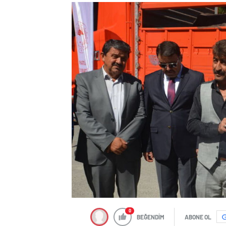
0
BEĞENDİM
ABONE OL