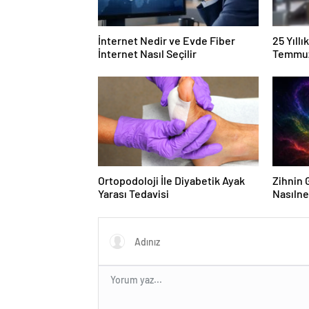
İnternet Nedir ve Evde Fiber
25 Yıll
İnternet Nasıl Seçilir
Temmuz
Duruşma
Ortopodoloji İle Diyabetik Ayak
Zihnin G
Yarası Tedavisi
Nasılne