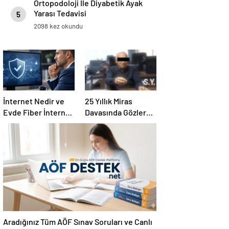
Ortopodoloji İle Diyabetik Ayak
Yarası Tedavisi
5
2098 kez okundu
İnternet Nedir ve
25 Yıllık Miras
Evde Fiber İnternet
Davasında Gözler
Nasıl Seçilir
Temmuz Ayındaki
Karar Duruşmasına
Çevrildi
Aradığınız Tüm AÖF Sınav Soruları ve Canlı