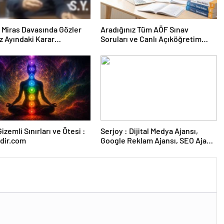
ık Miras Davasında Gözler
Aradığınız Tüm AÖF Sınav
 Ayındaki Karar
Soruları ve Canlı Açıköğretim
sına Çevrildi
Forumu Burada
izemli Sınırları ve Ötesi :
Serjoy : Dijital Medya Ajansı,
dir.com
Google Reklam Ajansı, SEO Ajansı
ve Web Tasarım Ajansı