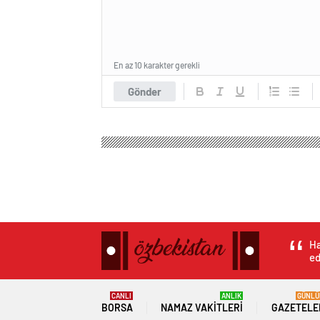
En az 10 karakter gerekli
Gönder
Ha
ed
CANLI
ANLIK
GÜNLÜ
BORSA
NAMAZ VAKITLERI
GAZETELE