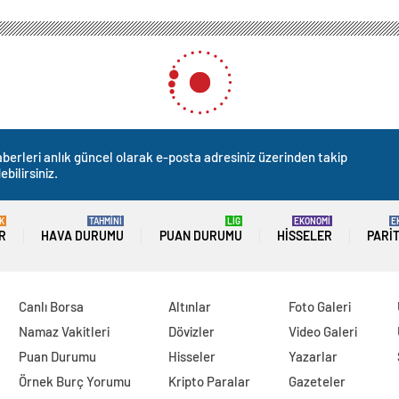
berleri anlık güncel olarak e-posta adresiniz üzerinden takip
ebilirsiniz.
K
TAHMİNİ
LİG
EKONOMİ
E
R
HAVA DURUMU
PUAN DURUMU
HISSELER
PARI
Canlı Borsa
Altınlar
Foto Galeri
Namaz Vakitleri
Dövizler
Video Galeri
Puan Durumu
Hisseler
Yazarlar
Örnek Burç Yorumu
Kripto Paralar
Gazeteler