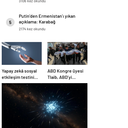
3106 kez okundu
Putin’den Ermenistan’ı yıkan
açıklama: Karabağ
5
Azerbaycan’ın ayrılmaz bir
2174 kez okundu
parçasıdır!
Yapay zekâ sosyal
ABD Kongre üyesi
etkileşim testini
Tlaib, ABD’yi
geçemedi
Filistin’deki
“soykırımda suç
ortağı” olmakla
itham etti