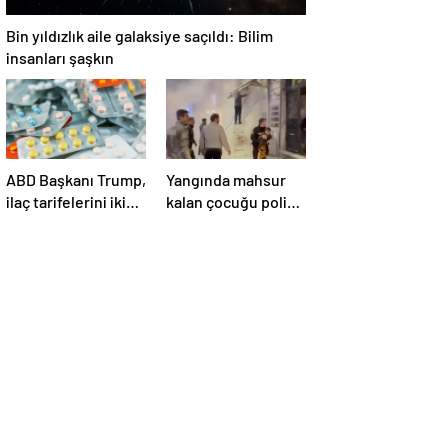
Bin yıldızlık aile galaksiye saçıldı: Bilim
insanları şaşkın
ABD Başkanı Trump,
Yangında mahsur
ilaç tarifelerini iki
kalan çocuğu polis
hafta içinde
kurtardı
açıklayacağını
söyledi