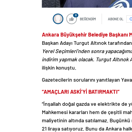
0
BEĞENDİM
ABONE OL
Ankara Büyükşehir Belediye Başkanı 
Başkan Adayı Turgut Altınok tarafınd
Yerel Seçimleri’nden sonra yapacağımız 
indirim yapmak olacak. Turgut Altınok
ilişkin konuştu.
Gazetecilerin sorularını yanıtlayan Yava
“AMAÇLARI ASKİ’Yİ BATIRMAKTI”
“İnşallah doğal gazda ve elektrikte d
Mahkemesi kararları hem de çeşitli mah
maliyetinin altında satılamaz. Bugünkü 
21 liraya satıyoruz. Bunu da Ankara hal