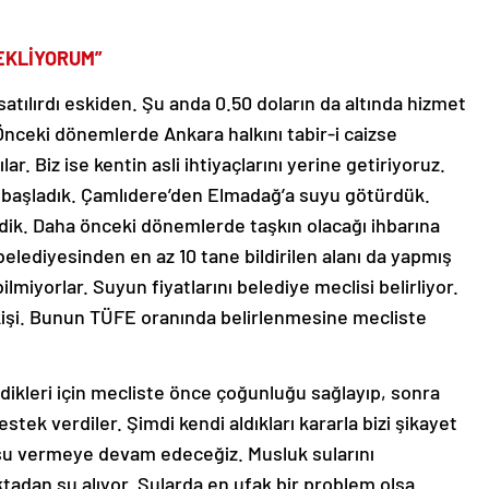
EKLİYORUM”
atılırdı eskiden. Şu anda 0.50 doların da altında hizmet
Önceki dönemlerde Ankara halkını tabir-i caizse
lar. Biz ise kentin asli ihtiyaçlarını yerine getiriyoruz.
 başladık. Çamlıdere’den Elmadağ’a suyu götürdük.
edik. Daha önceki dönemlerde taşkın olacağı ihbarına
lediyesinden en az 10 tane bildirilen alanı da yapmış
lmiyorlar. Suyun fiyatlarını belediye meclisi belirliyor.
kişi. Bunun TÜFE oranında belirlenmesine mecliste
dikleri için mecliste önce çoğunluğu sağlayıp, sonra
stek verdiler. Şimdi kendi aldıkları kararla bizi şikayet
li su vermeye devam edeceğiz. Musluk sularını
noktadan su alıyor. Sularda en ufak bir problem olsa