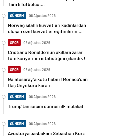
Tam 5 futbolcu….
GÜNDEM
08 Ağustos 2026
Norweç silahlı kuvvetleri kadınlardan
oluşan özel kuvvetler eğitimlerini
başlattı.
SPOR
08 Ağustos 2026
Cristiano Ronaldo’nun akıllara zarar
tüm kariyerinin istatistiğini çıkardık !
SPOR
08 Ağustos 2026
Galatasaray’a kötü haber! Monaco’dan
flaş Onyekuru kararı.
GÜNDEM
08 Ağustos 2026
Trump’tan seçim sonrası ilk mülakat
GÜNDEM
08 Ağustos 2026
Avusturya başbakanı Sebastian Kurz