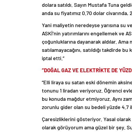
dolara satıldı. Sayın Mustafa Tuna geld
anda su fiyatımız 0.70 dolar civarında, 21
Yani maliyetin neredeyse yarısına su ve
ASKİ’nin yatırımlarını engellemek ve AS
çoğunluklarına dayanarak aldılar. Ama m
satılamayacağını, satıldığı takdirde bu 
iptal etti.”
“DOĞAL GAZ VE ELEKTRİKTE DE YÜZD
“Elli liraya su satan eski dönemin aksi
tonunu 1 liradan veriyoruz. Öğrenci evle
bu konuda mağdur etmiyoruz. Aynı zaman
zorunlu gider olan su bedeli yüzde 4.7 i
Çaresizliklerini gösteriyor. Yasal olara
olarak görüyorum ama güzel bir şey. Su