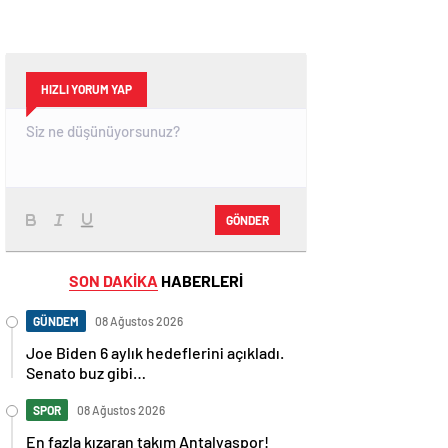
HIZLI YORUM YAP
GÖNDER
SON DAKİKA
HABERLERİ
GÜNDEM
08 Ağustos 2026
Joe Biden 6 aylık hedeflerini açıkladı.
Senato buz gibi…
SPOR
08 Ağustos 2026
En fazla kızaran takım Antalyaspor!