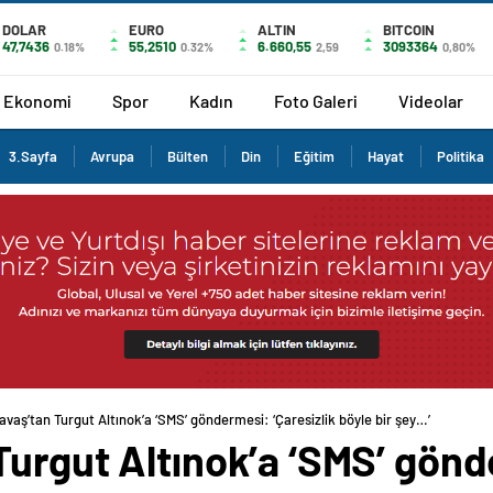
DOLAR
EURO
ALTIN
BITCOIN
47,7436
55,2510
6.660,55
3093364
0.18%
0.32%
2,59
0,80%
Ekonomi
Spor
Kadın
Foto Galeri
Videolar
3.Sayfa
Avrupa
Bülten
Din
Eğitim
Hayat
Politika
vaş’tan Turgut Altınok’a ‘SMS’ göndermesi: ‘Çaresizlik böyle bir şey…’
urgut Altınok’a ‘SMS’ gönde