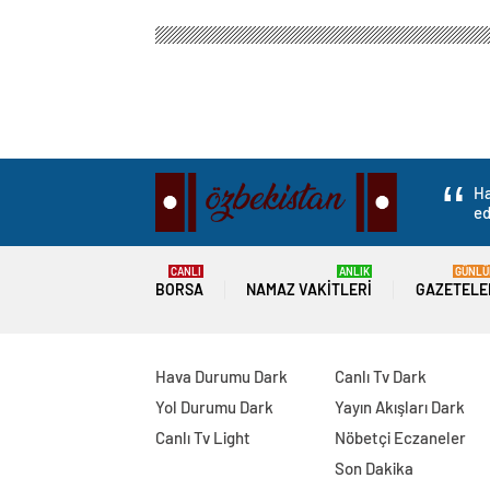
Ha
ed
CANLI
ANLIK
GÜNLÜ
BORSA
NAMAZ VAKITLERI
GAZETELE
Hava Durumu Dark
Canlı Tv Dark
Yol Durumu Dark
Yayın Akışları Dark
Canlı Tv Light
Nöbetçi Eczaneler
Son Dakika