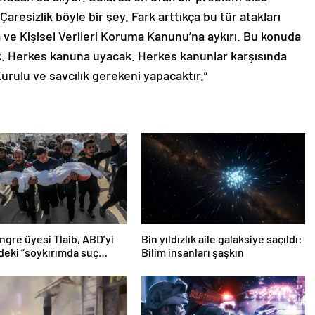
aresizlik böyle bir şey. Fark arttıkça bu tür atakları
ve Kişisel Verileri Koruma Kanunu’na aykırı. Bu konuda
ak. Herkes kanuna uyacak. Herkes kanunlar karşısında
urulu ve savcılık gerekeni yapacaktır.”
gre üyesi Tlaib, ABD’yi
Bin yıldızlık aile galaksiye saçıldı:
n’deki “soykırımda suç
Bilim insanları şaşkın
 olmakla itham etti