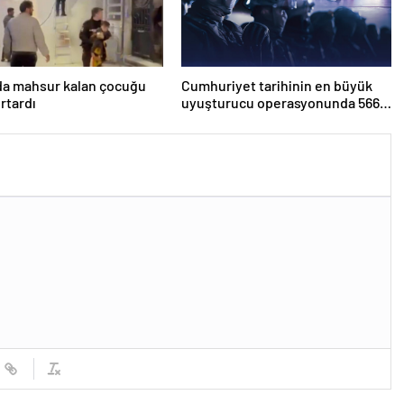
da mahsur kalan çocuğu
Cumhuriyet tarihinin en büyük
urtardı
uyuşturucu operasyonunda 566
şüpheli tutuklandı