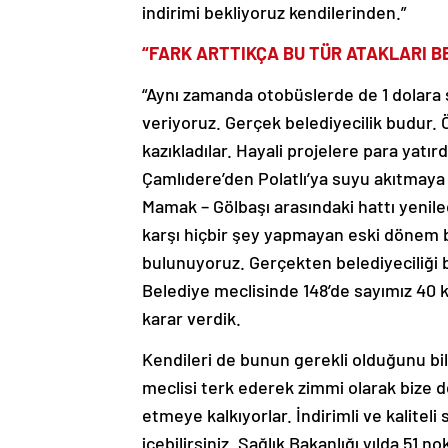
indirimi bekliyoruz kendilerinden.”
“FARK ARTTIKÇA BU TÜR ATAKLARI B
“Aynı zamanda otobüslerde de 1 dolara s
veriyoruz. Gerçek belediyecilik budur. 
kazıkladılar. Hayali projelere para yatırdı
Çamlıdere’den Polatlı’ya suyu akıtmaya
Mamak – Gölbaşı arasındaki hattı yenil
karşı hiçbir şey yapmayan eski dönem be
bulunuyoruz. Gerçekten belediyeciliği bi
Belediye meclisinde 148’de sayımız 40 
karar verdik.
Kendileri de bunun gerekli olduğunu bil
meclisi terk ederek zimmi olarak bize de
etmeye kalkıyorlar. İndirimli ve kalite
içebilirsiniz. Sağlık Bakanlığı yılda 51 