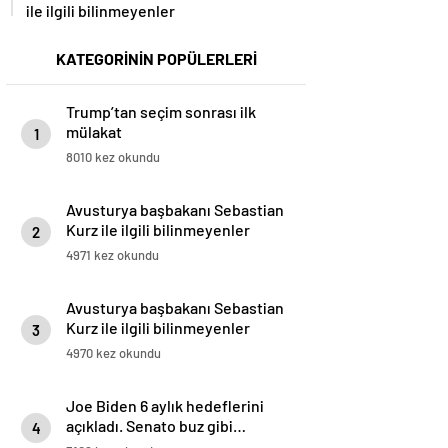
ile ilgili bilinmeyenler
KATEGORİNİN POPÜLERLERİ
Trump’tan seçim sonrası ilk
mülakat
1
8010 kez okundu
Avusturya başbakanı Sebastian
Kurz ile ilgili bilinmeyenler
2
4971 kez okundu
Avusturya başbakanı Sebastian
Kurz ile ilgili bilinmeyenler
3
4970 kez okundu
Joe Biden 6 aylık hedeflerini
açıkladı. Senato buz gibi…
4