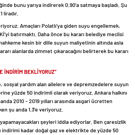
iğinde bunu yarıya indirerek 0.90’a satmaya başladı. Şu
 liradır.
riyoruz. Amaçları Polatlı’ya giden suyu engellemek,
Kİ’yi batırmaktı. Daha önce bu kararı belediye meclisi
ahkeme kesin bir dille suyun maliyetinin altında asla
kararı alanlarda zimmet çıkaracağını belirterek bu kararı
E İNDİRİM BEKLİYORUZ”
ne, sosyal yardım alan ailelere ve depremzedelere suyun
rine yüzde 50 indirimli olarak veriyoruz. Ankara halkını
da 2010 – 2019 yılları arasında asgari ücretten
ken şu anda 1.3’e veriyoruz.
k yapamayacakları şeyleri iddia ediyorlar. Ben çaresizlik
 indirimi kadar doğal gaz ve elektrikte de yüzde 50