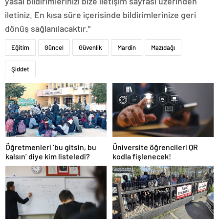
yasal bildirimlerinizi bize iletişim sayfası üzerinden
iletiniz. En kısa süre içerisinde bildirimlerinize geri
dönüş sağlanılacaktır.”
Eğitim
Güncel
Güvenlik
Mardin
Mazıdağı
Şiddet
Öğretmenleri ‘bu gitsin, bu
Üniversite öğrencileri QR
kalsın’ diye kim listeledi?
kodla fişlenecek!