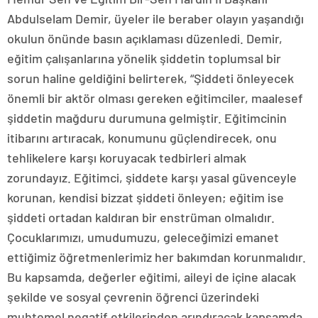
Abdulselam Demir, üyeler ile beraber olayın yaşandığı
okulun önünde basın açıklaması düzenledi. Demir,
eğitim çalışanlarına yönelik şiddetin toplumsal bir
sorun haline geldiğini belirterek, “Şiddeti önleyecek
önemli bir aktör olması gereken eğitimciler, maalesef
şiddetin mağduru durumuna gelmiştir. Eğitimcinin
itibarını artıracak, konumunu güçlendirecek, onu
tehlikelere karşı koruyacak tedbirleri almak
zorundayız. Eğitimci, şiddete karşı yasal güvenceyle
korunan, kendisi bizzat şiddeti önleyen; eğitim ise
şiddeti ortadan kaldıran bir enstrüman olmalıdır.
Çocuklarımızı, umudumuzu, geleceğimizi emanet
ettiğimiz öğretmenlerimiz her bakımdan korunmalıdır.
Bu kapsamda, değerler eğitimi, aileyi de içine alacak
şekilde ve sosyal çevrenin öğrenci üzerindeki
muhtemel negatif etkilerinden arındıracak kapsamda