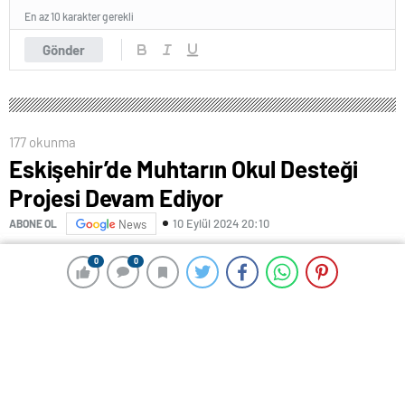
En az 10 karakter gerekli
Gönder
0
0
0
0
177 okunma
Eskişehir’de Muhtarın Okul Desteği
Projesi Devam Ediyor
10 Eylül 2024 20:10
ABONE OL
News
Eskişehir’de Şeker Mahalle Muhtarı Canan Arı, hayata