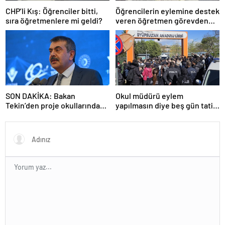
CHP’li Kış: Öğrenciler bitti,
Öğrencilerin eylemine destek
sıra öğretmenlere mi geldi?
veren öğretmen görevden
uzaklaştırıldı
SON DAKİKA: Bakan
Okul müdürü eylem
Tekin’den proje okullarındaki
yapılmasın diye beş gün tatil
atamalara ilişkin açıklama
ilan etti