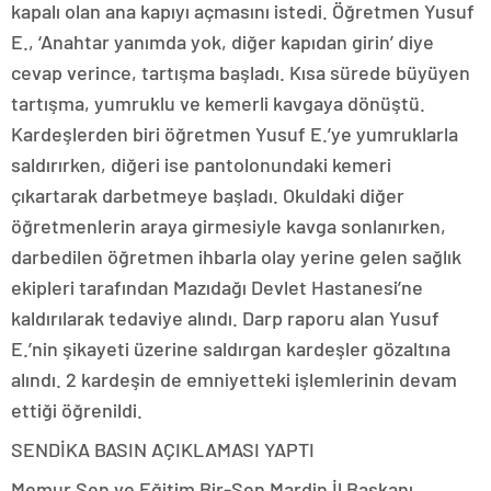
kapalı olan ana kapıyı açmasını istedi. Öğretmen Yusuf
E., ‘Anahtar yanımda yok, diğer kapıdan girin’ diye
cevap verince, tartışma başladı. Kısa sürede büyüyen
tartışma, yumruklu ve kemerli kavgaya dönüştü.
Kardeşlerden biri öğretmen Yusuf E.’ye yumruklarla
saldırırken, diğeri ise pantolonundaki kemeri
çıkartarak darbetmeye başladı. Okuldaki diğer
öğretmenlerin araya girmesiyle kavga sonlanırken,
darbedilen öğretmen ihbarla olay yerine gelen sağlık
ekipleri tarafından Mazıdağı Devlet Hastanesi’ne
kaldırılarak tedaviye alındı. Darp raporu alan Yusuf
E.’nin şikayeti üzerine saldırgan kardeşler gözaltına
alındı. 2 kardeşin de emniyetteki işlemlerinin devam
ettiği öğrenildi.
SENDİKA BASIN AÇIKLAMASI YAPTI
Memur Sen ve Eğitim Bir-Sen Mardin İl Başkanı