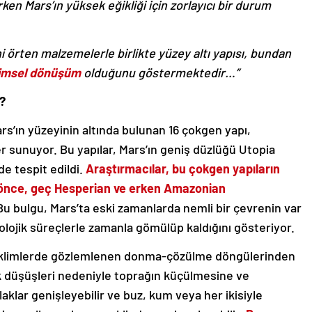
en Mars’ın yüksek eğikliği için zorlayıcı bir durum
i örten malzemelerle birlikte yüzey altı yapısı, bundan
limsel dönüşüm
olduğunu göstermektedir…”
?
ars’ın yüzeyinin altında bulunan 16 çokgen yapı,
r sunuyor. Bu yapılar, Mars’ın geniş düzlüğü Utopia
de tespit edildi.
Araştırmacılar, bu çokgen yapıların
l önce, geç Hesperian ve erken Amazonian
u bulgu, Mars’ta eski zamanlarda nemli bir çevrenin var
lojik süreçlerle zamanla gömülüp kaldığını gösteriyor.
 iklimlerde gözlemlenen donma-çözülme döngülerinden
lık düşüşleri nedeniyle toprağın küçülmesine ve
aklar genişleyebilir ve buz, kum veya her ikisiyle