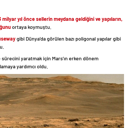
3 milyar yıl önce sellerin meydana geldiğini ve yapıların,
uğunu
ortaya koymuştu.
useway
gibi Dünya’da görülen bazı poligonal yapılar gibi
u.
sürecini yaratmak için Mars’ın erken dönem
lamaya yardımcı oldu.