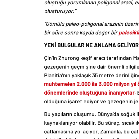
oluştuğu yorumlanan poligonal arazi, erk
oluşturuyor.”
“Gömülü paleo-poligonal arazinin üzerin
bir süre sonra kayda değer bir
paleoik
YENİ BULGULAR NE ANLAMA GELİYOR
Çin’in Zhurong keşif aracı tarafından M
gezegenin geçmişine dair önemli bilgile
Planitia’nın yaklaşık 35 metre derinliğin
muhtemelen 2.000 ila 3.000 milyon yı
dönemlerinde oluştuğuna inanıyorlar.
B
olduğuna işaret ediyor ve gezegenin jeo
Bu yapıların oluşumu, Dünya’da soğuk
kaynaklanıyor olabilir. Bu süreç, sıcak
çatlamasına yol açıyor. Zamanla, bu çatl