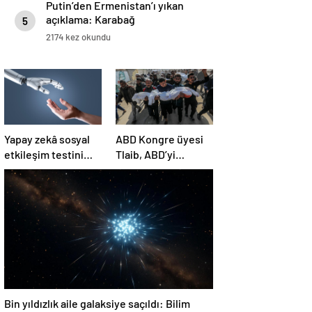
Putin’den Ermenistan’ı yıkan
açıklama: Karabağ
5
Azerbaycan’ın ayrılmaz bir
2174 kez okundu
parçasıdır!
Yapay zekâ sosyal
ABD Kongre üyesi
etkileşim testini
Tlaib, ABD’yi
geçemedi
Filistin’deki
“soykırımda suç
ortağı” olmakla
itham etti
Bin yıldızlık aile galaksiye saçıldı: Bilim