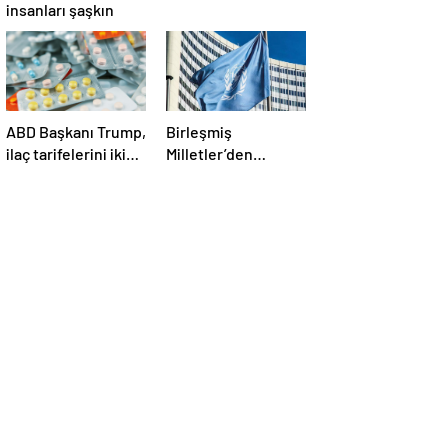
insanları şaşkın
ABD Başkanı Trump,
Birleşmiş
ilaç tarifelerini iki
Milletler’den
hafta içinde
ABD’nin Yemen’e
açıklayacağını
düzenlediği son
söyledi
saldırılarla ilgili
açıklama