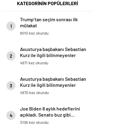
KATEGORİNİN POPÜLERLERİ
Trump’tan seçim sonrası ilk
mülakat
1
8010 kez okundu
Avusturya başbakanı Sebastian
Kurz ile ilgili bilinmeyenler
2
4971 kez okundu
Avusturya başbakanı Sebastian
Kurz ile ilgili bilinmeyenler
3
4970 kez okundu
Joe Biden 6 aylık hedeflerini
açıkladı. Senato buz gibi…
4
3106 kez okundu