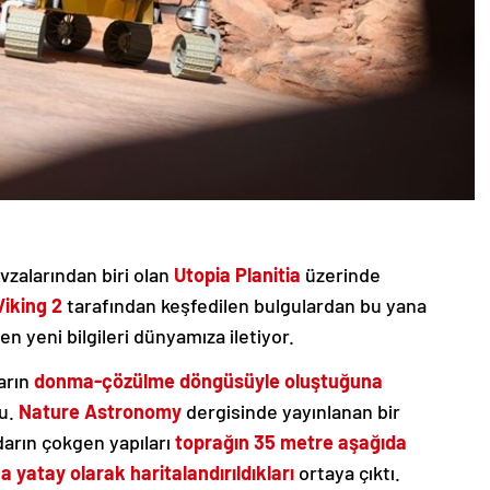
zalarından biri olan
Utopia Planitia
üzerinde
Viking 2
tarafından keşfedilen bulgulardan bu yana
n yeni bilgileri dünyamıza iletiyor.
ların
donma-çözülme döngüsüyle oluştuğuna
u.
Nature Astronomy
dergisinde yayınlanan bir
darın çokgen yapıları
toprağın 35 metre aşağıda
a yatay olarak haritalandırıldıkları
ortaya çıktı.