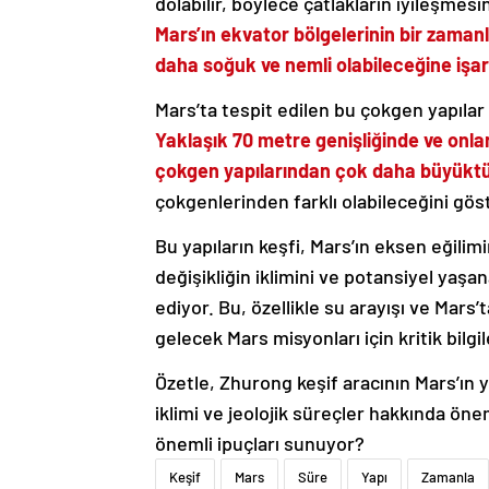
dolabilir, böylece çatlakların iyileşmes
Mars’ın ekvator bölgelerinin bir zaman
daha soğuk ve nemli olabileceğine işar
Mars’ta tespit edilen bu çokgen yapılar
Yaklaşık 70 metre genişliğinde ve onlar
çokgen yapılarından çok daha büyüktü
çokgenlerinden farklı olabileceğini gös
Bu yapıların keşfi, Mars’ın eksen eğili
değişikliğin iklimini ve potansiyel yaşana
ediyor. Bu, özellikle su arayışı ve Mars
gelecek Mars misyonları için kritik bilgil
Özetle, Zhurong keşif aracının Mars’ın 
iklimi ve jeolojik süreçler hakkında öne
önemli ipuçları sunuyor?
Keşif
Mars
Süre
Yapı
Zamanla