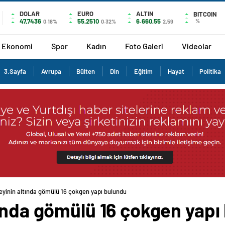
DOLAR
EURO
ALTIN
BITCOIN
47,7436
55,2510
6.660,55
%
0.18%
0.32%
2,59
Ekonomi
Spor
Kadın
Foto Galeri
Videolar
3.Sayfa
Avrupa
Bülten
Din
Eğitim
Hayat
Politika
eyinin altında gömülü 16 çokgen yapı bulundu
tında gömülü 16 çokgen yapı