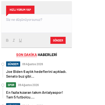
HIZLI YORUM YAP
GÖNDER
SON DAKİKA
HABERLERİ
GÜNDEM
09 Ağustos 2026
Joe Biden 6 aylık hedeflerini açıkladı.
Senato buz gibi…
SPOR
09 Ağustos 2026
En fazla kızaran takım Antalyaspor!
Tam 5 futbolcu….