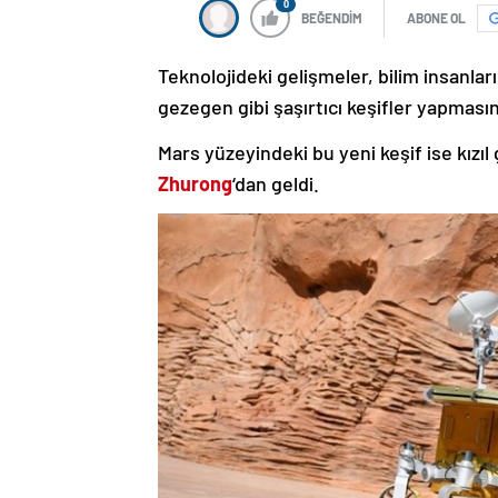
0
BEĞENDİM
ABONE OL
Teknolojideki gelişmeler, bilim insanları
gezegen gibi şaşırtıcı keşifler yapmasın
Mars yüzeyindeki bu yeni keşif ise kızıl
Zhurong
‘dan geldi.