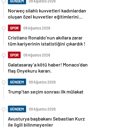
GÜNDEM
09 Ağustos 2026
Norweç silahlı kuvvetleri kadınlardan
oluşan özel kuvvetler eğitimlerini
başlattı.
SPOR
09 Ağustos 2026
Cristiano Ronaldo’nun akıllara zarar
tüm kariyerinin istatistiğini çıkardık !
SPOR
09 Ağustos 2026
Galatasaray’a kötü haber! Monaco’dan
flaş Onyekuru kararı.
GÜNDEM
09 Ağustos 2026
Trump’tan seçim sonrası ilk mülakat
GÜNDEM
09 Ağustos 2026
Avusturya başbakanı Sebastian Kurz
ile ilgili bilinmeyenler