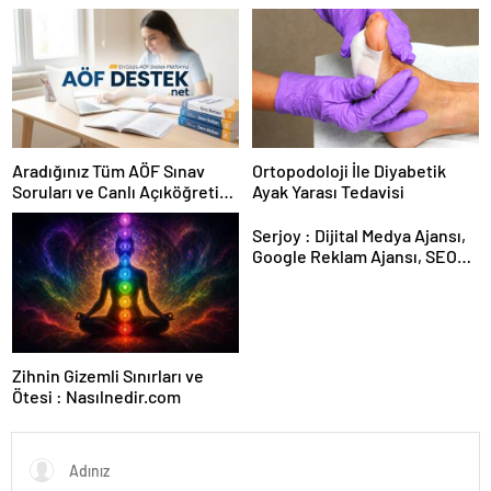
Karar Duruşmasına Çevrildi
Aradığınız Tüm AÖF Sınav
Ortopodoloji İle Diyabetik
Soruları ve Canlı Açıköğretim
Ayak Yarası Tedavisi
Forumu Burada
Serjoy : Dijital Medya Ajansı,
Google Reklam Ajansı, SEO
Ajansı ve Web Tasarım Ajansı
Zihnin Gizemli Sınırları ve
Ötesi : Nasılnedir.com