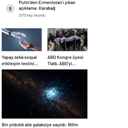
Putin’den Ermenistan’ı yıkan
açıklama: Karabağ
5
Azerbaycan’ın ayrılmaz bir
2173 kez okundu
parçasıdır!
Yapay zekâ sosyal
ABD Kongre üyesi
etkileşim testini
Tlaib, ABD’yi
geçemedi
Filistin’deki
“soykırımda suç
ortağı” olmakla
itham etti
Bin yıldızlık aile galaksiye saçıldı: Bilim