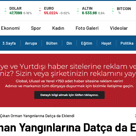
DOLAR
EURO
ALTIN
BITCOIN
47,7099
55,0224
6.533,98
%
0.16%
-0.02%
0,64
Ekonomi
Spor
Kadın
Foto Galeri
Videolar
3.Sayfa
Avrupa
Bülten
Din
Eğitim
Hayat
Politika
 Çıkan Orman Yangınlarına Datça da Eklendi
man Yangınlarına Datça da E