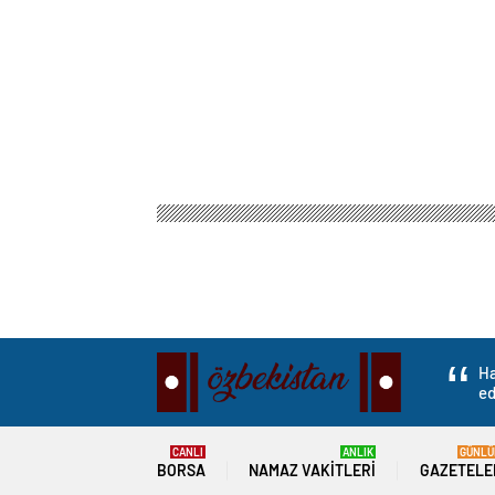
Ha
ed
CANLI
ANLIK
GÜNLÜ
BORSA
NAMAZ VAKITLERI
GAZETELE