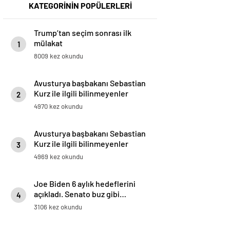
KATEGORİNİN POPÜLERLERİ
Trump’tan seçim sonrası ilk
mülakat
1
8009 kez okundu
Avusturya başbakanı Sebastian
Kurz ile ilgili bilinmeyenler
2
4970 kez okundu
Avusturya başbakanı Sebastian
Kurz ile ilgili bilinmeyenler
3
4969 kez okundu
Joe Biden 6 aylık hedeflerini
açıkladı. Senato buz gibi…
4
3106 kez okundu