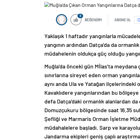
0
BEĞENDİM
ABONE OL
Yaklaşık 1 haftadır yangınlarla mücade
yangının ardından Datça’da da ormanlı
müdahelenin oldukça güç olduğu yangın
Muğla’da önceki gün Mİlas’ta meydana g
sınırlarına sireyet eden orman yangınl
aynı anda Ula ve Yatağan ilçelerindeki 
Kavaklıdere yangınlarından bu bölgeye 
defa Datça’daki ormanlık alanlardan da
Domuzçukuru bölgesinde saat 16.35 su
Şefliği ve Marmaris Orman İşletme Müd
müdahalelere başladı. Sarp ve karayolu 
Jandarma ekipleri geniş çaplı araştırm