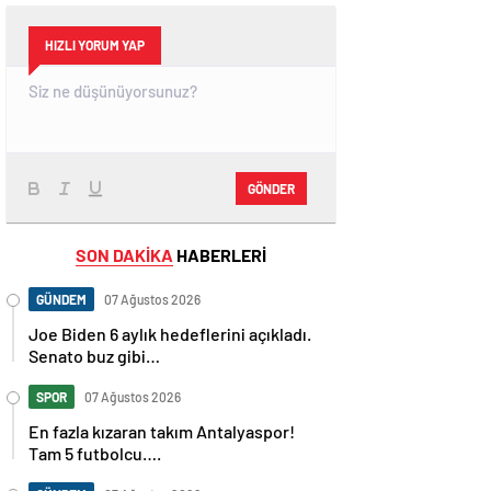
HIZLI YORUM YAP
GÖNDER
SON DAKİKA
HABERLERİ
GÜNDEM
07 Ağustos 2026
Joe Biden 6 aylık hedeflerini açıkladı.
Senato buz gibi…
SPOR
07 Ağustos 2026
En fazla kızaran takım Antalyaspor!
Tam 5 futbolcu….