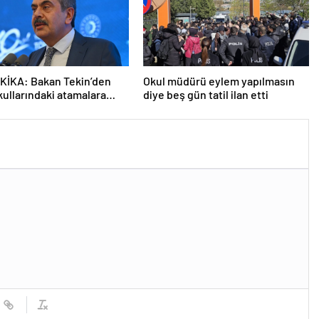
KİKA: Bakan Tekin’den
Okul müdürü eylem yapılmasın
kullarındaki atamalara
diye beş gün tatil ilan etti
açıklama