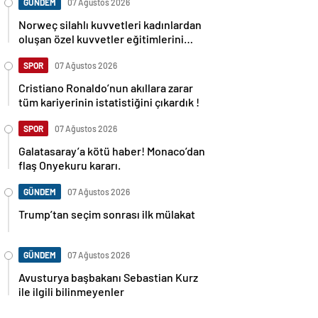
GÜNDEM
07 Ağustos 2026
Norweç silahlı kuvvetleri kadınlardan
oluşan özel kuvvetler eğitimlerini
başlattı.
SPOR
07 Ağustos 2026
Cristiano Ronaldo’nun akıllara zarar
tüm kariyerinin istatistiğini çıkardık !
SPOR
07 Ağustos 2026
Galatasaray’a kötü haber! Monaco’dan
flaş Onyekuru kararı.
GÜNDEM
07 Ağustos 2026
Trump’tan seçim sonrası ilk mülakat
GÜNDEM
07 Ağustos 2026
Avusturya başbakanı Sebastian Kurz
ile ilgili bilinmeyenler