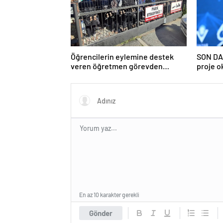
Öğrencilerin eylemine destek
SON DA
veren öğretmen görevden
proje o
uzaklaştırıldı
ilişkin 
En az 10 karakter gerekli
Gönder