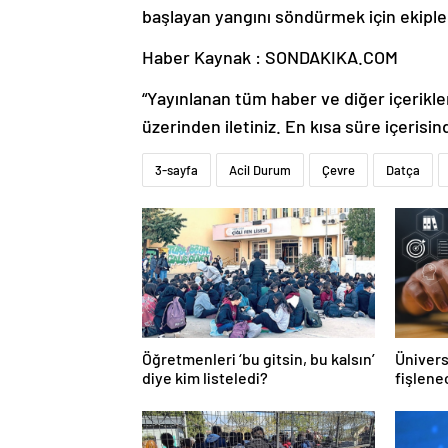
başlayan yangını söndürmek için ekipl
Haber Kaynak : SONDAKIKA.COM
“Yayınlanan tüm haber ve diğer içerikler i
üzerinden iletiniz. En kısa süre içerisin
3-sayfa
Acil Durum
Çevre
Datça
Öğretmenleri ‘bu gitsin, bu kalsın’
Ünivers
diye kim listeledi?
fişlene