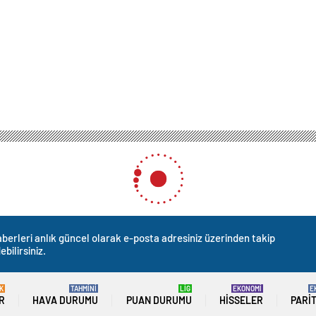
berleri anlık güncel olarak e-posta adresiniz üzerinden takip
ebilirsiniz.
K
TAHMİNİ
LİG
EKONOMİ
E
R
HAVA DURUMU
PUAN DURUMU
HISSELER
PARI