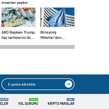
insanları şaşkın
ABD Başkanı Trump,
Birleşmiş
ilaç tarifelerini iki
Milletler’den
hafta içinde
ABD’nin Yemen’e
açıklayacağını
düzenlediği son
söyledi
saldırılarla ilgili
açıklama
KONOMİ
TRAFİK
CANLI
TELER
YOL DURUMU
KRIPTO PARALAR