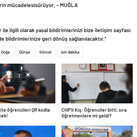
erin mücadelesisürüyor. – MUĞLA
le ilgili olarak yasal bildirimlerinizi bize iletişim sayfası
de bildirimlerinize geri dönüş sağlanılacaktır.”
Doğa
Dünya
Güncel
son dakika
ite öğrencileri QR kodla
CHP’li Kış: Öğrenciler bitti, sıra
cek!
öğretmenlere mi geldi?