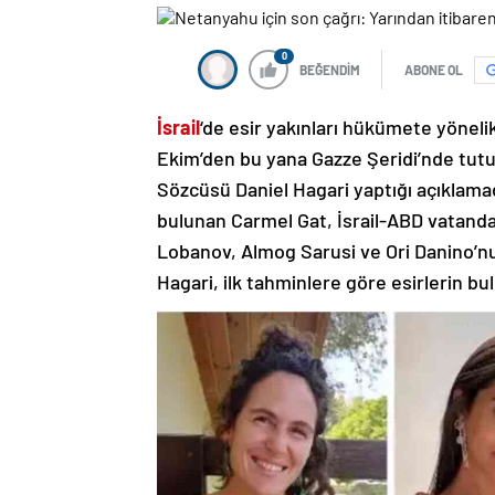
0
BEĞENDİM
ABONE OL
İsrail
‘de esir yakınları hükümete yönelik
Ekim’den bu yana Gazze Şeridi’nde tutul
Sözcüsü Daniel Hagari yaptığı açıklama
bulunan Carmel Gat, İsrail-ABD vatand
Lobanov, Almog Sarusi ve Ori Danino’nun 
Hagari, ilk tahminlere göre esirlerin b