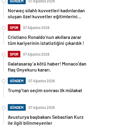
GÜNDEM
07 Ağustos 2026
Norweç silahlı kuvvetleri kadınlardan
oluşan özel kuvvetler eğitimlerini
başlattı.
SPOR
07 Ağustos 2026
Cristiano Ronaldo’nun akıllara zarar
tüm kariyerinin istatistiğini çıkardık !
SPOR
07 Ağustos 2026
Galatasaray’a kötü haber! Monaco’dan
flaş Onyekuru kararı.
GÜNDEM
07 Ağustos 2026
Trump’tan seçim sonrası ilk mülakat
GÜNDEM
07 Ağustos 2026
Avusturya başbakanı Sebastian Kurz
ile ilgili bilinmeyenler