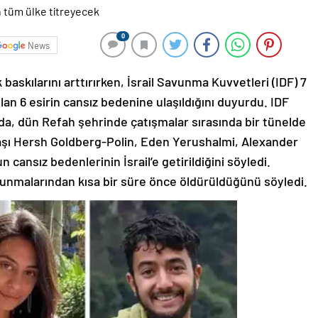
0
News
 baskılarını arttırırken, İsrail Savunma Kuvvetleri (IDF) 7
an 6 esirin cansız bedenine ulaşıldığını duyurdu. IDF
da, dün Refah şehrinde çatışmalar sırasında bir tünelde
aşı Hersh Goldberg-Polin, Eden Yerushalmi, Alexander
cansız bedenlerinin İsrail’e getirildiğini söyledi.
ulunmalarından kısa bir süre önce öldürüldüğünü söyledi.