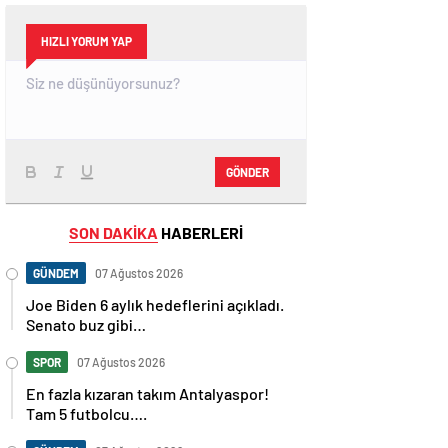
HIZLI YORUM YAP
GÖNDER
SON DAKİKA
HABERLERİ
GÜNDEM
07 Ağustos 2026
Joe Biden 6 aylık hedeflerini açıkladı.
Senato buz gibi…
SPOR
07 Ağustos 2026
En fazla kızaran takım Antalyaspor!
Tam 5 futbolcu….