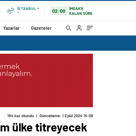
İMSAK'A
İSTANBUL
02:00
KALAN SÜRE
°
Yazarlar
Gazeteler
194 kez okundu
|
Güncelleme: 1 Eylül 2024 15:09
üm ülke titreyecek