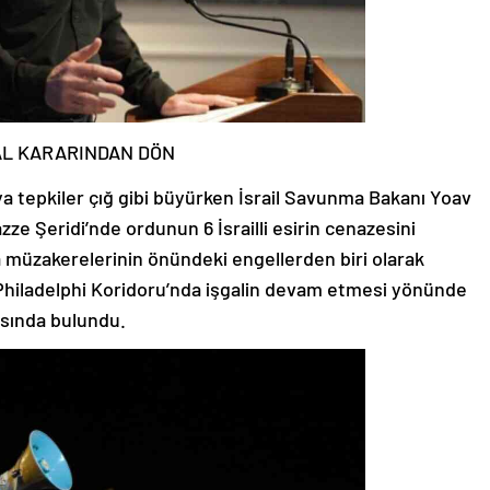
AL KARARINDAN DÖN
hu’ya tepkiler çığ gibi büyürken İsrail Savunma Bakanı Yoav
Gazze Şeridi’nde ordunun 6 İsrailli esirin cenazesini
 müzakerelerinin önündeki engellerden biri olarak
i Philadelphi Koridoru’nda işgalin devam etmesi yönünde
ısında bulundu.