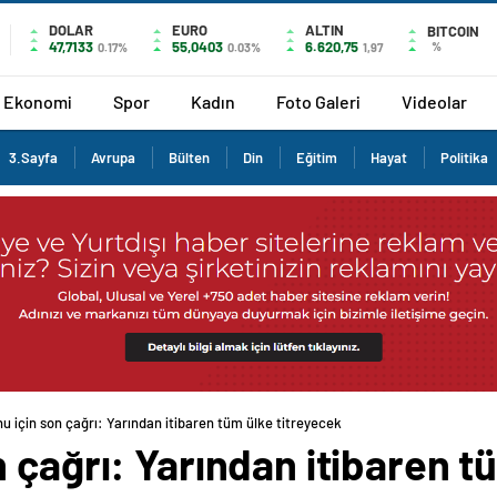
DOLAR
EURO
ALTIN
BITCOIN
47,7133
55,0403
6.620,75
%
0.17%
0.03%
1,97
Ekonomi
Spor
Kadın
Foto Galeri
Videolar
3.Sayfa
Avrupa
Bülten
Din
Eğitim
Hayat
Politika
 için son çağrı: Yarından itibaren tüm ülke titreyecek
 çağrı: Yarından itibaren t