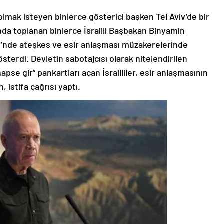
k olmak isteyen binlerce gösterici başken Tel Aviv’de bir
ında toplanan binlerce İsrailli Başbakan Binyamin
’nde ateşkes ve esir anlaşması müzakerelerinde
österdi. Devletin sabotajcısı olarak nitelendirilen
se gir” pankartları açan İsrailliler, esir anlaşmasının
 istifa çağrısı yaptı.