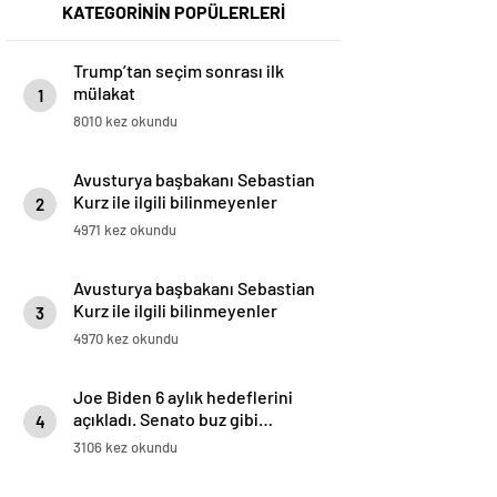
KATEGORİNİN POPÜLERLERİ
Trump’tan seçim sonrası ilk
mülakat
1
8010 kez okundu
Avusturya başbakanı Sebastian
Kurz ile ilgili bilinmeyenler
2
4971 kez okundu
Avusturya başbakanı Sebastian
Kurz ile ilgili bilinmeyenler
3
4970 kez okundu
Joe Biden 6 aylık hedeflerini
açıkladı. Senato buz gibi…
4
3106 kez okundu