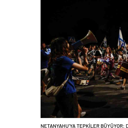
NETANYAHU’YA TEPKİLER BÜYÜYOR: 