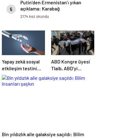
Putin’den Ermenistan’ı yıkan
açıklama: Karabağ
5
Azerbaycan’ın ayrılmaz bir
2174 kez okundu
parçasıdır!
Yapay zekâ sosyal
ABD Kongre üyesi
etkileşim testini
Tlaib, ABD’yi
geçemedi
Filistin’deki
“soykırımda suç
ortağı” olmakla
itham etti
Bin yıldızlık aile galaksiye saçıldı: Bilim