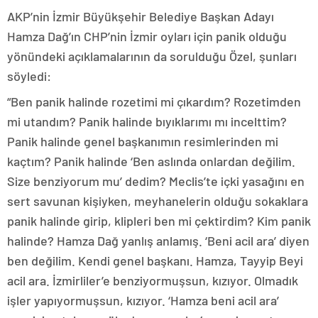
AKP’nin İzmir Büyükşehir Belediye Başkan Adayı
Hamza Dağ’ın CHP’nin İzmir oyları için panik olduğu
yönündeki açıklamalarının da sorulduğu Özel, şunları
söyledi:
“Ben panik halinde rozetimi mi çıkardım? Rozetimden
mi utandım? Panik halinde bıyıklarımı mı incelttim?
Panik halinde genel başkanımın resimlerinden mi
kaçtım? Panik halinde ‘Ben aslında onlardan değilim.
Size benziyorum mu’ dedim? Meclis’te içki yasağını en
sert savunan kişiyken, meyhanelerin olduğu sokaklara
panik halinde girip, klipleri ben mi çektirdim? Kim panik
halinde? Hamza Dağ yanlış anlamış. ‘Beni acil ara’ diyen
ben değilim. Kendi genel başkanı. Hamza, Tayyip Beyi
acil ara. İzmirliler’e benziyormuşsun, kızıyor. Olmadık
işler yapıyormuşsun, kızıyor. ‘Hamza beni acil ara’