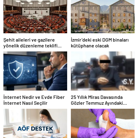
Şehit aileleri ve gazilere
İzmir’deki eski DGM binaları
yönelik düzenleme teklifi
kütüphane olacak
Meclis’te kabul edildi
İnternet Nedir ve Evde Fiber
25 Yıllık Miras Davasında
İnternet Nasıl Seçilir
Gözler Temmuz Ayındaki
Karar Duruşmasına Çevrildi