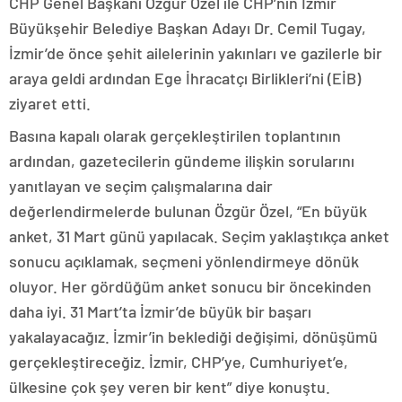
CHP Genel Başkanı Özgür Özel ile CHP’nin İzmir
Büyükşehir Belediye Başkan Adayı Dr. Cemil Tugay,
İzmir’de önce şehit ailelerinin yakınları ve gazilerle bir
araya geldi ardından Ege İhracatçı Birlikleri’ni (EİB)
ziyaret etti.
Basına kapalı olarak gerçekleştirilen toplantının
ardından, gazetecilerin gündeme ilişkin sorularını
yanıtlayan ve seçim çalışmalarına dair
değerlendirmelerde bulunan Özgür Özel, “En büyük
anket, 31 Mart günü yapılacak. Seçim yaklaştıkça anket
sonucu açıklamak, seçmeni yönlendirmeye dönük
oluyor. Her gördüğüm anket sonucu bir öncekinden
daha iyi. 31 Mart’ta İzmir’de büyük bir başarı
yakalayacağız. İzmir’in beklediği değişimi, dönüşümü
gerçekleştireceğiz. İzmir, CHP’ye, Cumhuriyet’e,
ülkesine çok şey veren bir kent” diye konuştu.