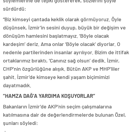
söylemlerine de tepki göstererek, sözlerini şöyle
sürdürdü:
“Biz kimseyi çantada keklik olarak görmüyoruz. Öyle
düşünsek, İzmir’in sesini duyup, büyük bir değişim ve
dönüşüm hamlesini başlatmayız. ‘Böyle olacak
kardeşim’ deriz. Ama onlar ‘Böyle olacak’ diyorlar. O
nedenle partilerinden insanlar ayrılıyor. Bizim de ittifak
ortaklarımız bıraktı, ‘Canınız sağ olsun’ dedik. İzmir,
CHP’nin özgürlüğüne alışık. Bütün AKP ve MHP’liler
şahit. İzmir’de kimseye kendi yaşam biçimimizi
dayatmadık.
“HAMZA DAĞ’A YARDIMA KOŞUYORLAR”
Bakanların İzmir’de AKP’nin seçim çalışmalarına
katılmasına dair de değerlendirmelerde bulunan Özel,
şunları söyledi: