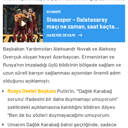
EKONOMI
Sivasspor – Galatasaray
maçı ne zaman, saat kaçta,
hangi kanalda?
HABERİN DEVAMI
Başbakan Yardımcıları Aleksandr Novak ve Aleksey
Overçuk oluşan heyet Azerbaycan, Ermenistan ve
Rusya’nın imzaladığı üçlü bildirinin bölgede sağlam ve
uzun süreli barışın sağlanması açısından önemli adım
olduğunu açıklamıştı.
Rusya Devlet Başkanı
Putin’in, “‘Dağlık Karabağ
sorunu’ ifadesini bir daha duymamayı umuyorum”
şeklindeki açıklamasına katıldığını bildiren Aliyev,
“Ben de bu sözleri duymayacağımı umuyorum.
Umarım Dağlık Karabağ bahsi geçtiğinde, sadece