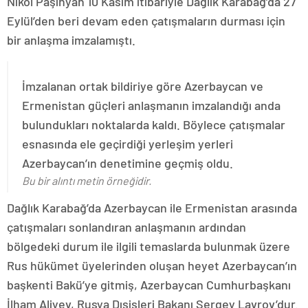
Nikol Paşinyan 10 Kasım itibariyle Dağlık Karabağ’da 27
Eylül’den beri devam eden çatışmaların durması için
bir anlaşma imzalamıştı.
İmzalanan ortak bildiriye göre Azerbaycan ve
Ermenistan güçleri anlaşmanın imzalandığı anda
bulundukları noktalarda kaldı. Böylece çatışmalar
esnasında ele geçirdiği yerleşim yerleri
Azerbaycan’ın denetimine geçmiş oldu.
Bu bir alıntı metin örneğidir.
Dağlık Karabağ’da Azerbaycan ile Ermenistan arasında
çatışmaları sonlandıran anlaşmanın ardından
bölgedeki durum ile ilgili temaslarda bulunmak üzere
Rus hükümet üyelerinden oluşan heyet Azerbaycan’ın
başkenti Bakü’ye gitmiş, Azerbaycan Cumhurbaşkanı
İlham Aliyev, Rusya Dışişleri Bakanı Sergey Lavrov’dur.