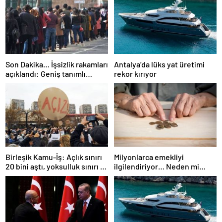
Son Dakika… İşsizlik rakamları
Antalya’da lüks yat üretimi
açıklandı: Geniş tanımlı
rekor kırıyor
işsizlik yükseldi!
Birleşik Kamu-İş: Açlık sınırı
Milyonlarca emekliyi
20 bini aştı, yoksulluk sınırı 57
ilgilendiriyor… Neden mi
bine dayandı!
düşük maaş alıyorsunuz?
Uzmanlar anlattı