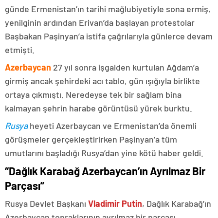
günde Ermenistan’ın tarihi mağlubiyetiyle sona ermiş,
yenilginin ardından Erivan’da başlayan protestolar
Başbakan Paşinyan’a istifa çağrılarıyla günlerce devam
etmişti.
Azerbaycan
27 yıl sonra işgalden kurtulan Ağdam’a
girmiş ancak şehirdeki acı tablo, gün ışığıyla birlikte
ortaya çıkmıştı. Neredeyse tek bir sağlam bina
kalmayan şehrin harabe görüntüsü yürek burktu.
Rusya
heyeti Azerbaycan ve Ermenistan’da önemli
görüşmeler gerçekleştirirken Paşinyan’a tüm
umutlarını başladığı Rusya’dan yine kötü haber geldi.
“Dağlık Karabağ Azerbaycan’ın Ayrılmaz Bir
Parçası”
Rusya Devlet Başkanı
Vladimir Putin
, Dağlık Karabağ’ın
Azerbaycan topraklarının ayrılmaz bir parçası