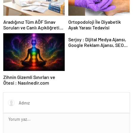
Aradığınız Tüm AÖF Sınav
Ortopodoloji İle Diyabetik
Soruları ve Canlı Açıköğretim
Ayak Yarası Tedavisi
Forumu Burada
Serjoy : Dijital Medya Ajansı,
Google Reklam Ajansı, SEO
Ajansı ve Web Tasarım Ajansı
Zihnin Gizemli Sınırları ve
Ötesi : Nasılnedir.com