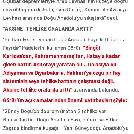
6 Şubat depremleriyle Arap Levhası’nın kuzeye doğru
savrulduğuna dikkat çeken Görür, “Kendisi ile Avrasya
Levhası arasında Doğu Anadolu’yu sıkıştırdı” dedi.
“AKSİNE, TEHLİKE ORALARDA ARTTI”
“Bu hareketleri yapan Doğu Anadolu Fayı ile Ölüdeniz
Fayı’dır” ifadelerini kullanan Görür,
“Bingöl
Karlıova’dan, Kahramanmaraş’tan, Hatay’a kadar
giden hattır. Asıl orayı yaratan bu… Dolasıyla bu
Adıyaman ve Diyarbakır’a, Hakkari’ye özgü bir fay
sisteminin veya tehlike hattının çalışması değil.
Aksine tehlike oralarda arttı”
uyarısında bulundu.
Görür’ün açıklamalarından önemli satırbaşları şöyle:
“Güney Doğu’da deprem üreten 2 tehlike var.
Bunlardan biri Doğu Anadolu Fayı, diğeri ise Bitlis-
Zagros bindirme kuşağı… Yani Güneydoğu Anadolu’yu