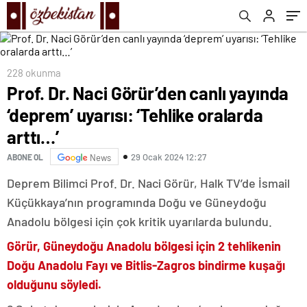
228 okunma
Prof. Dr. Naci Görür’den canlı yayında
‘deprem’ uyarısı: ‘Tehlike oralarda
arttı…’
29 Ocak 2024 12:27
ABONE OL
News
Deprem Bilimci Prof. Dr. Naci Görür, Halk TV’de İsmail
Küçükkaya’nın programında Doğu ve Güneydoğu
Anadolu bölgesi için çok kritik uyarılarda bulundu.
Görür, Güneydoğu Anadolu bölgesi için 2 tehlikenin
Doğu Anadolu Fayı ve Bitlis-Zagros bindirme kuşağı
olduğunu söyledi.