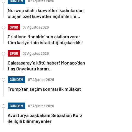
GÜNDEM
07 Ağustos 2026
Norweç silahlı kuvvetleri kadınlardan
oluşan özel kuvvetler eğitimlerini
başlattı.
SPOR
07 Ağustos 2026
Cristiano Ronaldo’nun akıllara zarar
tüm kariyerinin istatistiğini çıkardık !
SPOR
07 Ağustos 2026
Galatasaray’a kötü haber! Monaco’dan
flaş Onyekuru kararı.
GÜNDEM
07 Ağustos 2026
Trump’tan seçim sonrası ilk mülakat
GÜNDEM
07 Ağustos 2026
Avusturya başbakanı Sebastian Kurz
ile ilgili bilinmeyenler