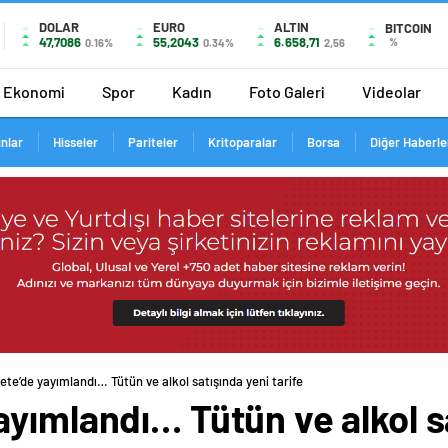
DOLAR
EURO
ALTIN
BITCOIN
47,7086
55,2043
6.658,71
%
0.16%
0.34%
2,56
Ekonomi
Spor
Kadın
Foto Galeri
Videolar
ınlar
Hisseler
Pariteler
Kritoparalar
Borsa
Diğer Haberle
te’de yayımlandı… Tütün ve alkol satışında yeni tarife
yımlandı… Tütün ve alkol sa