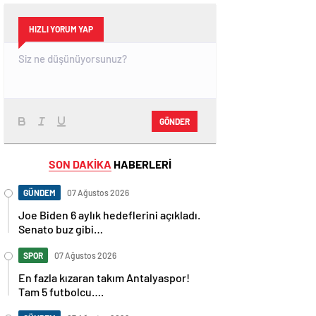
HIZLI YORUM YAP
GÖNDER
SON DAKİKA
HABERLERİ
GÜNDEM
07 Ağustos 2026
Joe Biden 6 aylık hedeflerini açıkladı.
Senato buz gibi…
SPOR
07 Ağustos 2026
En fazla kızaran takım Antalyaspor!
Tam 5 futbolcu….