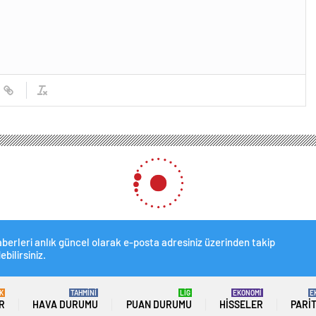
berleri anlık güncel olarak e-posta adresiniz üzerinden takip
ebilirsiniz.
K
TAHMİNİ
LİG
EKONOMİ
E
R
HAVA DURUMU
PUAN DURUMU
HISSELER
PARI