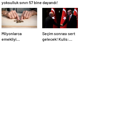
yoksulluk sınırı 57 bine dayandı!
Milyonlarca
Seçim sonrası sert
emekliyi
gelecek! Kulis:
ilgilendiriyor…
Mehmet Şimşek’le
Neden mi düşük
Erdoğan’ın
maaş alıyorsunuz?
‘yoksulları
Uzmanlar anlattı
öldürdün’
tartışması