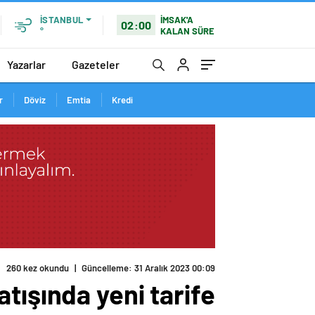
İMSAK'A
İSTANBUL
02:00
KALAN SÜRE
°
Yazarlar
Gazeteler
r
Döviz
Emtia
Kredi
260 kez okundu
|
Güncelleme: 31 Aralık 2023 00:09
tışında yeni tarife