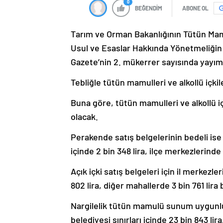
0
BEĞENDİM
ABONE OL
Tarım ve Orman Bakanlığının Tütün Mamul
Usul ve Esaslar Hakkında Yönetmeliğin 1
Gazete’nin 2. mükerrer sayısında yayım
Tebliğle tütün mamulleri ve alkollü içkile
Buna göre, tütün mamulleri ve alkollü içk
olacak.
Perakende satış belgelerinin bedeli ise 
içinde 2 bin 348 lira, ilçe merkezlerinde
Açık içki satış belgeleri için il merkezl
802 lira, diğer mahallerde 3 bin 761 lir
Nargilelik tütün mamulü sunum uygunlu
belediyesi sınırları içinde 23 bin 843 lir