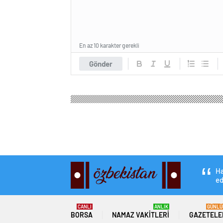
En az 10 karakter gerekli
Gönder
Ha
ed
CANLI
ANLIK
GÜNLÜ
BORSA
NAMAZ VAKITLERI
GAZETELE