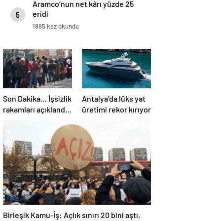
Aramco’nun net kârı yüzde 25
eridi
5
1995 kez okundu
Son Dakika… İşsizlik
Antalya’da lüks yat
rakamları açıklandı:
üretimi rekor kırıyor
Geniş tanımlı
işsizlik yükseldi!
Birleşik Kamu-İş: Açlık sınırı 20 bini aştı,