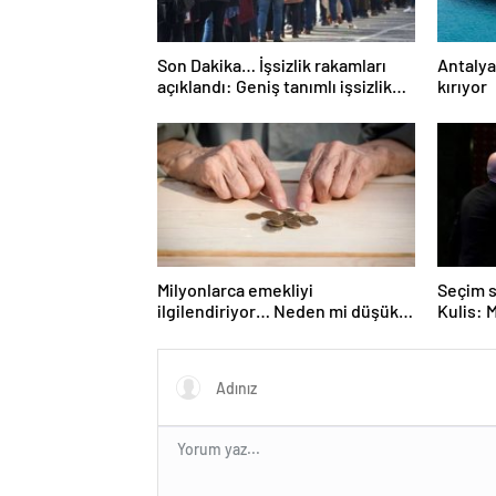
Son Dakika… İşsizlik rakamları
Antalya
açıklandı: Geniş tanımlı işsizlik
kırıyor
yükseldi!
Milyonlarca emekliyi
Seçim s
ilgilendiriyor… Neden mi düşük
Kulis: 
maaş alıyorsunuz? Uzmanlar
Erdoğan
anlattı
tartışm