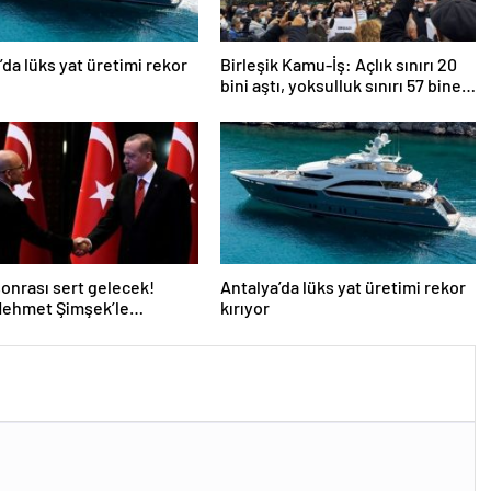
’da lüks yat üretimi rekor
Birleşik Kamu-İş: Açlık sınırı 20
bini aştı, yoksulluk sınırı 57 bine
dayandı!
onrası sert gelecek!
Antalya’da lüks yat üretimi rekor
Mehmet Şimşek’le
kırıyor
’ın ‘yoksulları öldürdün’
ası