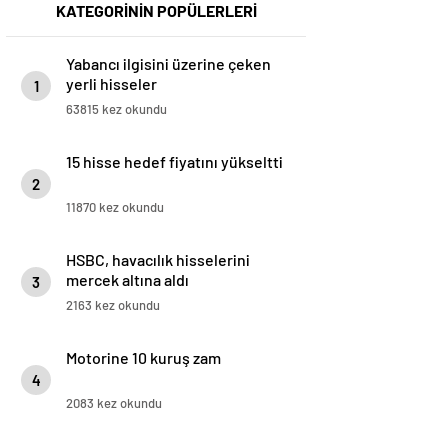
KATEGORİNİN POPÜLERLERİ
Yabancı ilgisini üzerine çeken
yerli hisseler
1
63815 kez okundu
15 hisse hedef fiyatını yükseltti
2
11870 kez okundu
HSBC, havacılık hisselerini
mercek altına aldı
3
2163 kez okundu
Motorine 10 kuruş zam
4
2083 kez okundu