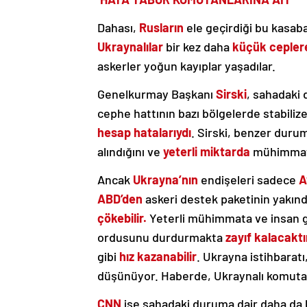
Dahası,
Rusların
ele geçirdiği bu kasab
Ukraynalılar
bir kez daha
küçük
cepler
askerler yoğun kayıplar yaşadılar.
Genelkurmay Başkanı
Sirski
, sahadaki
cephe hattının bazı bölgelerde stabili
hesap hatalarıydı
. Sirski, benzer duru
alındığını ve
yeterli miktarda
mühimmatın
Ancak
Ukrayna’nın
endişeleri sadece
A
ABD’den
askeri destek paketinin yakın
çökebilir.
Yeterli mühimmata ve insan 
ordusunu durdurmakta
zayıf kalacaktı
gibi
hız kazanabilir
. Ukrayna istihbaratı
düşünüyor. Haberde, Ukraynalı komuta
CNN
ise sahadaki duruma dair daha da ka