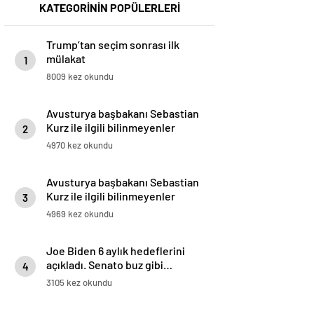
KATEGORİNİN POPÜLERLERİ
Trump’tan seçim sonrası ilk
mülakat
1
8009 kez okundu
Avusturya başbakanı Sebastian
Kurz ile ilgili bilinmeyenler
2
4970 kez okundu
Avusturya başbakanı Sebastian
Kurz ile ilgili bilinmeyenler
3
4969 kez okundu
Joe Biden 6 aylık hedeflerini
açıkladı. Senato buz gibi…
4
3105 kez okundu