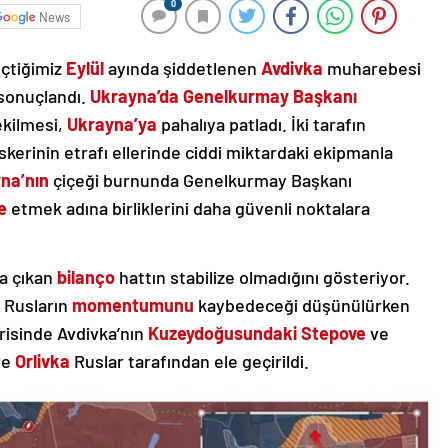
0
News
çtiğimiz
Eylül
ayında şiddetlenen
Avdivka
muharebesi
sonuçlandı.
Ukrayna’da
Genelkurmay
Başkanı
ekilmesi,
Ukrayna’ya
pahalıya patladı. İki tarafın
skerinin etrafı ellerinde ciddi miktardaki ekipmanla
na’nın
çiçeği burnunda Genelkurmay Başkanı
e
etmek adına birliklerini daha güvenli noktalara
ya çıkan
bilanço
hattın stabilize olmadığını gösteriyor.
 Rusların
momentumunu
kaybedeceği düşünülürken
risinde Avdivka’nın
Kuzeydoğusundaki
Stepove
ve
ve
Orlivka
Ruslar tarafından ele geçirildi.