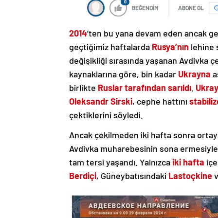
0
BEĞENDİM
ABONE OL
2014
’ten bu yana devam eden ancak ge
geçtiğimiz haftalarda
Rusya’nın
lehine 
değişikliği sırasında yaşanan Avdivka ç
kaynaklarına göre, bin kadar
Ukrayna
a
birlikte
Ruslar tarafından sarıldı
.
Ukray
Oleksandr Sirski
, cephe hattını
stabiliz
çektiklerini söyledi.
Ancak çekilmeden iki hafta sonra orta
Avdivka muharebesinin sona ermesiyle
tam tersi yaşandı. Yalnızca
iki hafta
içe
Berdiçi
, Güneybatısındaki
Lastoçkine