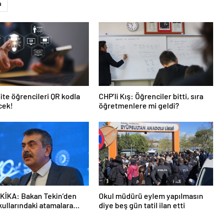
a
ite öğrencileri QR kodla
CHP’li Kış: Öğrenciler bitti, sıra
cek!
öğretmenlere mi geldi?
KİKA: Bakan Tekin’den
Okul müdürü eylem yapılmasın
kullarındaki atamalara
diye beş gün tatil ilan etti
açıklama