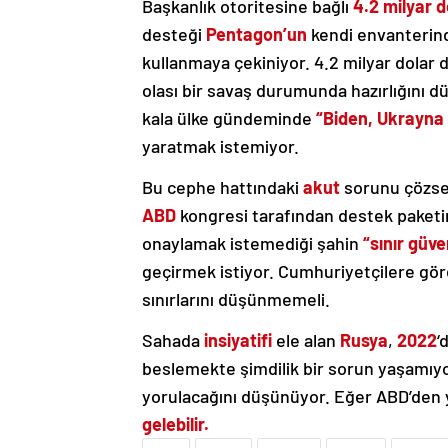
Başkanlık otoritesine bağlı
4.2 milyar d
desteği
Pentagon’un
kendi envanterin
kullanmaya çekiniyor. 4.2 milyar dola
olası bir savaş durumunda hazırlığını 
kala ülke gündeminde
“Biden, Ukrayna i
yaratmak istemiyor.
Bu cephe hattındaki
akut
sorunu çözse 
ABD
kongresi tarafından destek paketi
onaylamak istemediği şahin
“sınır güve
geçirmek istiyor. Cumhuriyetçilere gö
sınırlarını düşünmemeli.
Sahada
insiyatifi
ele alan
Rusya
,
2022
‘
beslemekte şimdilik bir sorun yaşamıyo
yorulacağını düşünüyor. Eğer ABD’den
gelebilir.