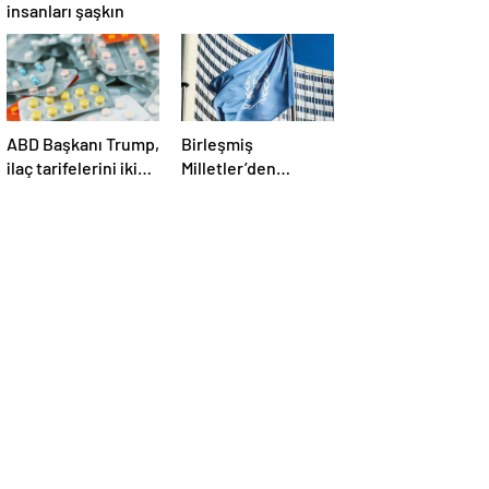
insanları şaşkın
ABD Başkanı Trump,
Birleşmiş
ilaç tarifelerini iki
Milletler’den
hafta içinde
ABD’nin Yemen’e
açıklayacağını
düzenlediği son
söyledi
saldırılarla ilgili
açıklama