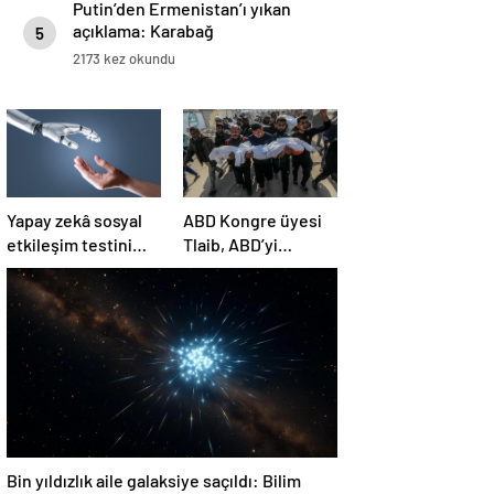
Putin’den Ermenistan’ı yıkan
açıklama: Karabağ
5
Azerbaycan’ın ayrılmaz bir
2173 kez okundu
parçasıdır!
Yapay zekâ sosyal
ABD Kongre üyesi
etkileşim testini
Tlaib, ABD’yi
geçemedi
Filistin’deki
“soykırımda suç
ortağı” olmakla
itham etti
Bin yıldızlık aile galaksiye saçıldı: Bilim