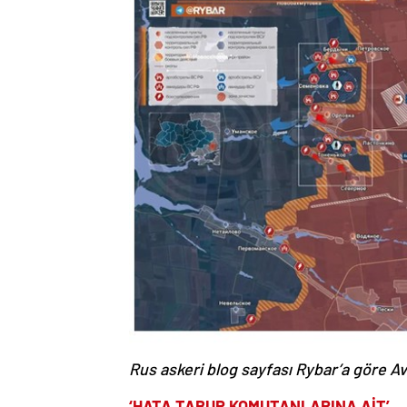
Rus askeri blog sayfası Rybar’a göre 
‘HATA TABUR KOMUTANLARINA AİT’