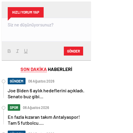
HIZLI YORUM YAP
GÖNDER
SON DAKİKA
HABERLERİ
GÜNDEM
06 Ağustos 2026
Joe Biden 6 aylık hedeflerini açıkladı.
Senato buz gibi…
SPOR
06 Ağustos 2026
En fazla kızaran takım Antalyaspor!
Tam 5 futbolcu….