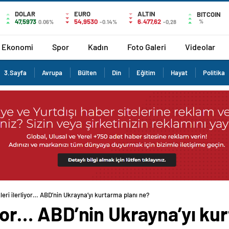
DOLAR
EURO
ALTIN
BITCOIN
47,5973
54,9530
6.477,62
%
0.06%
-0.14%
-0,28
Ekonomi
Spor
Kadın
Foto Galeri
Videolar
3.Sayfa
Avrupa
Bülten
Din
Eğitim
Hayat
Politika
kleri ilerliyor… ABD’nin Ukrayna’yı kurtarma planı ne?
liyor… ABD’nin Ukrayna’yı ku