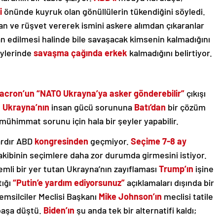
i
önünde kuyruk olan gönüllülerin tükendiğini söyledi.
an ve rüşvet vererek ismini askere alımdan çıkaranlar
an edilmesi halinde bile savaşacak kimsenin kalmadığını
öylerinde
savaşma çağında erkek
kalmadığını belirtiyor.
ron’un “NATO Ukrayna’ya asker gönderebilir”
çıkışı
,
Ukrayna’nın
insan gücü sorununa
Batı’dan
bir çözüm
ühimmat sorunu için hala bir şeyler yapabilir.
ardır ABD
kongresinden
geçmiyor.
Seçime 7-8 ay
akibinin seçimlere daha zor durumda girmesini istiyor.
emli bir yer tutan Ukrayna’nın zayıflaması
Trump’ın
işine
ığı
“Putin’e yardım ediyorsunuz”
açıklamaları dışında bir
emsilciler Meclisi Başkanı
Mike Johnson’ın
meclisi tatile
 başa düştü.
Biden’ın
şu anda tek bir alternatifi kaldı;