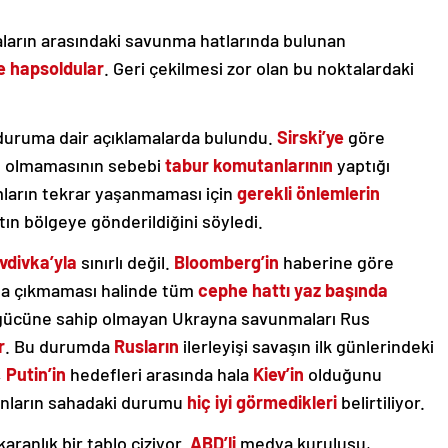
aların arasındaki savunma hatlarında bulunan
e hapsoldular
. Geri çekilmesi zor olan bu noktalardaki
 duruma dair açıklamalarda bulundu.
Sirski’ye
göre
ze olmamasının sebebi
tabur
komutanlarının
yaptığı
mların tekrar yaşanmaması için
gerekli
önlemlerin
 bölgeye gönderildiğini söyledi.
vdivka’yla
sınırlı değil.
Bloomberg’in
haberine göre
da çıkmaması halinde tüm
cephe
hattı
yaz
başında
gücüne sahip olmayan Ukrayna savunmaları Rus
r
. Bu durumda
Rusların
ilerleyişi savaşın ilk günlerindeki
,
Putin’in
hedefleri arasında hala
Kiev’in
olduğunu
nların sahadaki durumu
hiç iyi görmedikleri
belirtiliyor.
ranlık bir tablo çiziyor.
ABD’li
medya kuruluşu,