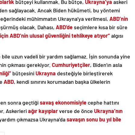
olarlık
bütçeyi kullanmak. Bu bütçe,
Ukrayna’ya
askeri
den sağlayacak. Ancak Biden hükümeti, bu yöntemi
r değerindeki mühimmatın Ukrayna’ya verilmesi,
ABD’nin
düşürmüş olacak. Dahası,
ABD’de
seçimlere kısa bir süre
çin ABD’nin ulusal güvenliğini tehlikeye atıyor”
algısı
bile uzun vadeli bir yardım sağlamaz. İşin sonunda yine
nin çıkması gerekiyor.
Cumhuriyetçiler
, Biden’ın asla
nliği”
bütçesini
Ukrayna
desteğiyle birleştirerek
re
ABD
, kendi sınırını korumadan başka ülkelerin
den sonra geçtiği
savaş ekonomisiyle
cephe hattını
r. Askerleri
ağır kayıplar
verse de önce
Ukrayna’nın
 yardım çıkmazsa Ukrayna’da
savaşın sonu bu yıl bile