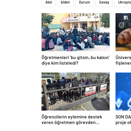
Abd
biden
Durum
Savaş
Ukrayn
Öğretmenleri ‘bu gitsin, bu kalsın’
Ünivers
diye kim listeledi?
fişlene
Öğrencilerin eylemine destek
SON DA
veren öğretmen görevden
proje o
uzaklaştırıldı
ilişkin 