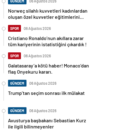
GÜNDEM
06 Ağustos 2026
Norweç silahlı kuvvetleri kadınlardan
oluşan özel kuvvetler eğitimlerini
başlattı.
SPOR
06 Ağustos 2026
Cristiano Ronaldo’nun akıllara zarar
tüm kariyerinin istatistiğini çıkardık !
SPOR
06 Ağustos 2026
Galatasaray’a kötü haber! Monaco’dan
flaş Onyekuru kararı.
GÜNDEM
06 Ağustos 2026
Trump’tan seçim sonrası ilk mülakat
GÜNDEM
06 Ağustos 2026
Avusturya başbakanı Sebastian Kurz
ile ilgili bilinmeyenler