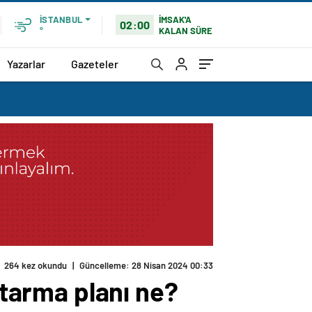
İMSAK'A
İSTANBUL
02:00
KALAN SÜRE
°
Yazarlar
Gazeteler
rtarma planı ne?