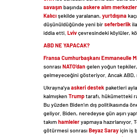
savaşın
başında
askere alım merkezler
Kalıcı
şekilde yaralanan,
yurtdışına
kaç
düşünüldüğünde yeni bir
seferberlik
il
iddia etti.
Lviv
çevresindeki köylüler, k
ABD NE YAPACAK?
Fransa Cumhurbaşkanı Emmaneulle Mac
sonrası
NATO’dan
gelen yoğun tepkiler
gelmeyeceğini gösteriyor. Ancak ABD, m
Ukrayna’ya
askeri
destek
paketleri ayl
kalmışken
Trump
tarafı, hükümetteki r
Bu yüzden Biden’ın dış politikasında ön
geliyor. Biden, neredeyse gün aşırı yapt
takım
hamleler
yapmaya hazırlanıyor. T
götürmesi sonrası
Beyaz Saray
için iş