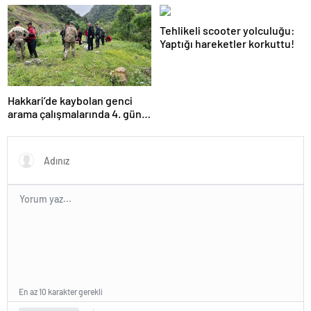
gözaltında
Tehlikeli scooter yolculuğu:
Yaptığı hareketler korkuttu!
Hakkari’de kaybolan genci
arama çalışmalarında 4. gün:
Dalgıç polislerden birinin
omzu çıktı!
En az 10 karakter gerekli