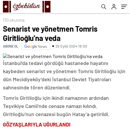
170 okunma
Senarist ve yönetmen Tomris
Giritlioğlu’na veda
25 Eylül 2024 19:50
ABONE OL
News
İstanbul’da tedavi gördüğü hastanede hayatını
kaybeden senarist ve yönetmen Tomris Giritlioğlu için
dün Mecidiyeköy’deki İstanbul Devlet Tiyatroları
sahnesinde tören düzenlendi.
Tomris Giritlioğlu için ikindi namazının ardından
Teşvikiye Camii’nde cenaze namazı kılındı.
Giritlioğlu’nun cenazesi bugün Hatay’a getirildi.
GÖZYAŞLARIYLA UĞURLANDI