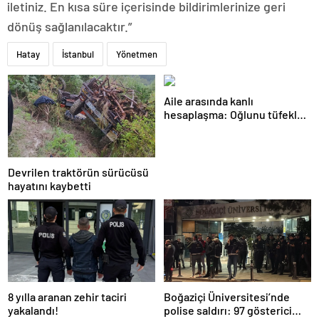
iletiniz. En kısa süre içerisinde bildirimlerinize geri
dönüş sağlanılacaktır.”
Hatay
İstanbul
Yönetmen
Aile arasında kanlı
hesaplaşma: Oğlunu tüfekle
öldürdü!
Devrilen traktörün sürücüsü
hayatını kaybetti
8 yılla aranan zehir taciri
Boğaziçi Üniversitesi’nde
yakalandı!
polise saldırı: 97 gösterici