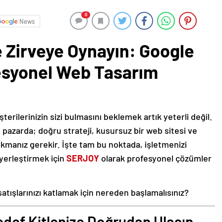
0
News
e Zirveye Oynayın: Google
esyonel Web Tasarım
rilerinizin sizi bulmasını beklemek artık yeterli değil.
l pazarda; doğru strateji, kusursuz bir web sitesi ve
ıkmanız gerekir. İşte tam bu noktada, işletmenizi
yerleştirmek için
SERJOY
olarak profesyonel çözümler
 satışlarınızı katlamak için nereden başlamalısınız?
edef Kitlenize Doğrudan Ulaşın