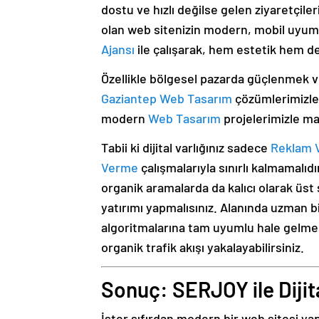
dostu ve hızlı değilse gelen ziyaretçile
olan web sitenizin modern, mobil uyumlu
Ajansı
ile çalışarak, hem estetik hem de 
Özellikle bölgesel pazarda güçlenmek v
Gaziantep Web Tasarım
çözümlerimizle
modern
Web Tasarım
projelerimizle mar
Tabii ki dijital varlığınız sadece
Reklam 
Verme
çalışmalarıyla sınırlı kalmamalı
organik aramalarda da kalıcı olarak üs
yatırımı yapmalısınız. Alanında uzman b
algoritmalarına tam uyumlu hale gelmes
organik trafik akışı yakalayabilirsiniz.
Sonuç: SERJOY ile Diji
İster sıfırdan modern bir web sitesi ya