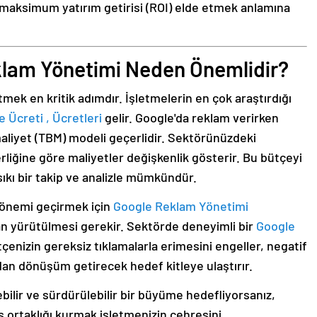
maksimum yatırım getirisi (ROI) elde etmek anlamına
klam Yönetimi Neden Önemlidir?
mek en kritik adımdır. İşletmelerin en çok araştırdığı
Ücreti , Ücretleri
gelir. Google'da reklam verirken
maliyet (TBM) modeli geçerlidir. Sektörünüzdeki
liğine göre maliyetler değişkenlik gösterir. Bu bütçeyi
sıkı bir takip ve analizle mümkündür.
dönemi geçirmek için
Google Reklam Yönetimi
dan yürütülmesi gerekir. Sektörde deneyimli bir
Google
çenizin gereksiz tıklamalarla erimesini engeller, negatif
udan dönüşüm getirecek hedef kitleye ulaştırır.
bilir ve sürdürülebilir bir büyüme hedefliyorsanız,
iş ortaklığı kurmak işletmenizin çehresini