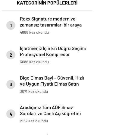
KATEGORİNİN POPÜLERLERİ
Roxx Signature modern ve
zamansız tasarımları bir araya
1
getiriyor
4688 kez okundu
İşletmeniz İçin En Doğru Seçim:
Profesyonel Kompresör
2
Markaları Rehberi
3086 kez okundu
Bigo Elmas Bayi – Güvenli, Hızlı
ve Uygun Fiyatlı Elmas Satın
3
Almanın Yeni Adresi
3071 kez okundu
Aradığınız Tüm AÖF Sınav
Soruları ve Canlı Açıköğretim
4
Forumu Burada
2167 kez okundu