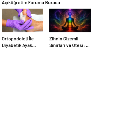
Açıköğretim Forumu Burada
Ortopodoloji İle
Zihnin Gizemli
Diyabetik Ayak
Sınırları ve Ötesi :
Yarası Tedavisi
Nasılnedir.com