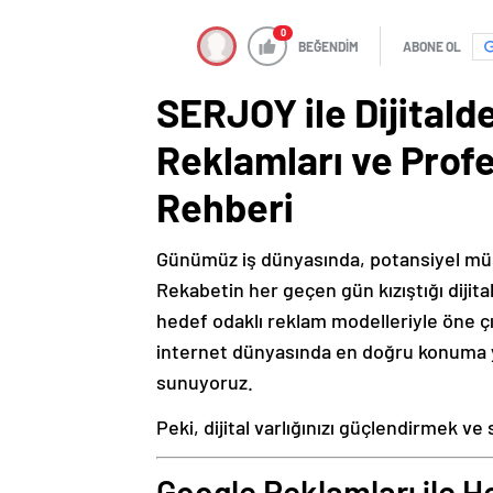
0
BEĞENDİM
ABONE OL
SERJOY ile Dijitald
Reklamları ve Prof
Rehberi
Günümüz iş dünyasında, potansiyel müşte
Rekabetin her geçen gün kızıştığı dijita
hedef odaklı reklam modelleriyle öne ç
internet dünyasında en doğru konuma 
sunuyoruz.
Peki, dijital varlığınızı güçlendirmek ve
Google Reklamları ile H