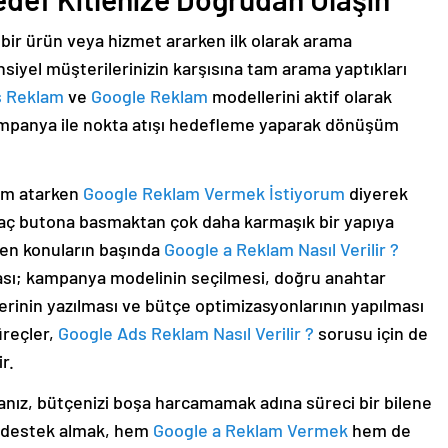
ı bir ürün veya hizmet ararken ilk olarak arama
iyel müşterilerinizin karşısına tam arama yaptıkları
s Reklam
ve
Google Reklam
modellerini aktif olarak
ampanya ile nokta atışı hedefleme yaparak dönüşüm
dım atarken
Google Reklam Vermek İstiyorum
diyerek
kaç butona basmaktan çok daha karmaşık bir yapıya
ilen konuların başında
Google a Reklam Nasıl Verilir ?
ası; kampanya modelinin seçilmesi, doğru anahtar
erinin yazılması ve bütçe optimizasyonlarının yapılması
üreçler,
Google Ads Reklam Nasıl Verilir ?
sorusu için de
r.
nız, bütçenizi boşa harcamamak adına süreci bir bilene
l destek almak, hem
Google a Reklam Vermek
hem de