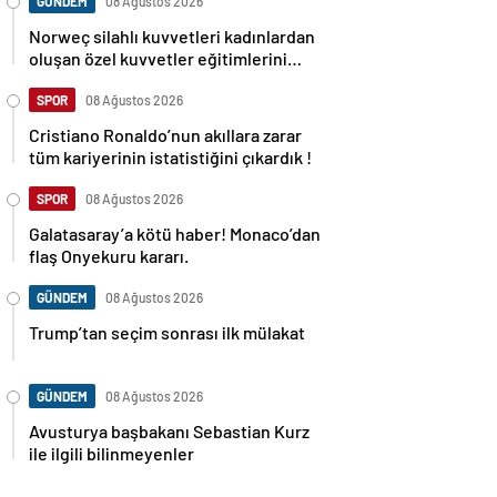
GÜNDEM
08 Ağustos 2026
Norweç silahlı kuvvetleri kadınlardan
oluşan özel kuvvetler eğitimlerini
başlattı.
SPOR
08 Ağustos 2026
Cristiano Ronaldo’nun akıllara zarar
tüm kariyerinin istatistiğini çıkardık !
SPOR
08 Ağustos 2026
Galatasaray’a kötü haber! Monaco’dan
flaş Onyekuru kararı.
GÜNDEM
08 Ağustos 2026
Trump’tan seçim sonrası ilk mülakat
GÜNDEM
08 Ağustos 2026
Avusturya başbakanı Sebastian Kurz
ile ilgili bilinmeyenler