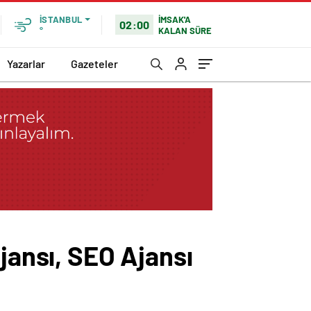
İMSAK'A
İSTANBUL
02:00
KALAN SÜRE
°
Yazarlar
Gazeteler
jansı, SEO Ajansı