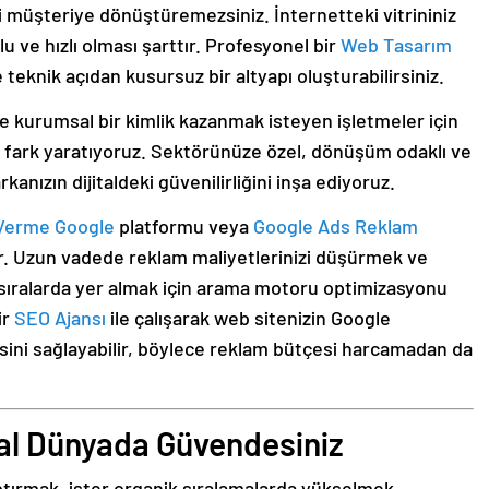
ri müşteriye dönüştüremezsiniz. İnternetteki vitrininiz
 ve hızlı olması şarttır. Profesyonel bir
Web Tasarım
teknik açıdan kusursuz bir altyapı oluşturabilirsiniz.
e kurumsal bir kimlik kazanmak isteyen işletmeler için
 fark yaratıyoruz. Sektörünüze özel, dönüşüm odaklı ve
kanızın dijitaldeki güvenilirliğini inşa ediyoruz.
Verme Google
platformu veya
Google Ads Reklam
dır. Uzun vadede reklam maliyetlerinizi düşürmek ve
t sıralarda yer almak için arama motoru optimizasyonu
ir
SEO Ajansı
ile çalışarak web sitenizin Google
ini sağlayabilir, böylece reklam bütçesi harcamadan da
tal Dünyada Güvendesiniz
ptırmak, ister organik sıralamalarda yükselmek,