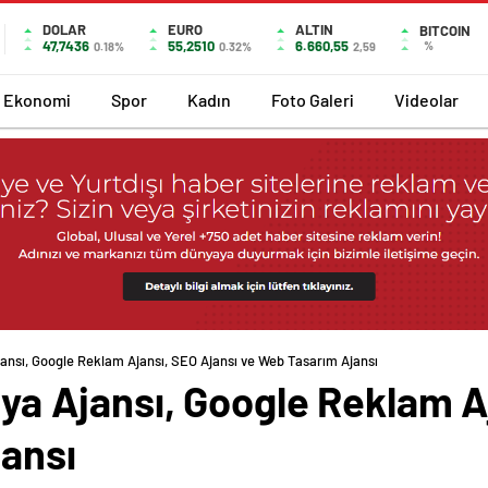
DOLAR
EURO
ALTIN
BITCOIN
47,7436
55,2510
6.660,55
%
0.18%
0.32%
2,59
Ekonomi
Spor
Kadın
Foto Galeri
Videolar
Ajansı, Google Reklam Ajansı, SEO Ajansı ve Web Tasarım Ajansı
edya Ajansı, Google Reklam A
ansı