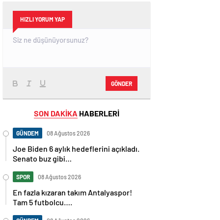
HIZLI YORUM YAP
GÖNDER
SON DAKİKA
HABERLERİ
GÜNDEM
08 Ağustos 2026
Joe Biden 6 aylık hedeflerini açıkladı.
Senato buz gibi…
SPOR
08 Ağustos 2026
En fazla kızaran takım Antalyaspor!
Tam 5 futbolcu….