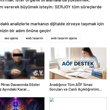
lam vererek büyümek isteyin; SERJOY tüm süreçlerde
aklı analizlerle markanızı dijitalde zirveye taşımak için
inizin bir adım önüne geçin!
seo ajansı
web tasarım
web tasarım ajansı
ık Miras Davasında Gözler
Aradığınız Tüm AÖF Sınav
 Ayındaki Karar
Soruları ve Canlı Açıköğretim
sına Çevrildi
Forumu Burada