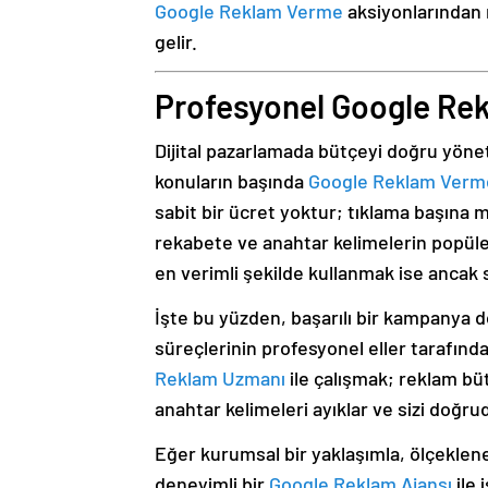
Google Reklam Verme
aksiyonlarından 
gelir.
Profesyonel Google Re
Dijital pazarlamada bütçeyi doğru yönet
konuların başında
Google Reklam Verme 
sabit bir ücret yoktur; tıklama başına 
rekabete ve anahtar kelimelerin popüler
en verimli şekilde kullanmak ise ancak 
İşte bu yüzden, başarılı bir kampanya 
süreçlerinin profesyonel eller tarafın
Reklam Uzmanı
ile çalışmak; reklam büt
anahtar kelimeleri ayıklar ve sizi doğr
Eğer kurumsal bir yaklaşımla, ölçeklene
deneyimli bir
Google Reklam Ajansı
ile 