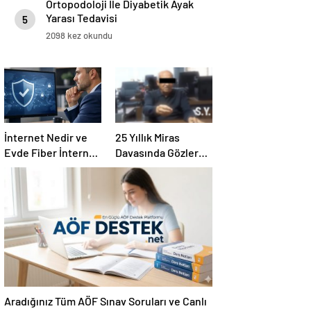
Ortopodoloji İle Diyabetik Ayak
Yarası Tedavisi
5
2098 kez okundu
İnternet Nedir ve
25 Yıllık Miras
Evde Fiber İnternet
Davasında Gözler
Nasıl Seçilir
Temmuz Ayındaki
Karar Duruşmasına
Çevrildi
Aradığınız Tüm AÖF Sınav Soruları ve Canlı