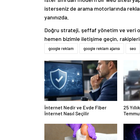
isterseniz de arama motorlarında rek
yanınızda.
Doğru strateji, şeffaf yönetim ve veri od
hemen bizimle iletişime geçin, rakipler
google reklam
google reklam ajansı
seo
İnternet Nedir ve Evde Fiber
25 Yıll
İnternet Nasıl Seçilir
Temmuz
Duruşma