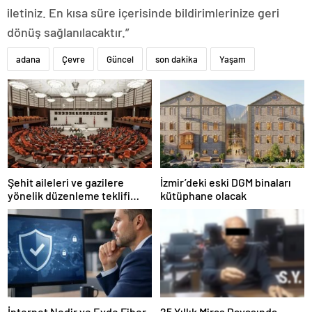
iletiniz. En kısa süre içerisinde bildirimlerinize geri
dönüş sağlanılacaktır.”
adana
Çevre
Güncel
son dakika
Yaşam
Şehit aileleri ve gazilere
İzmir’deki eski DGM binaları
yönelik düzenleme teklifi
kütüphane olacak
Meclis’te kabul edildi
İnternet Nedir ve Evde Fiber
25 Yıllık Miras Davasında