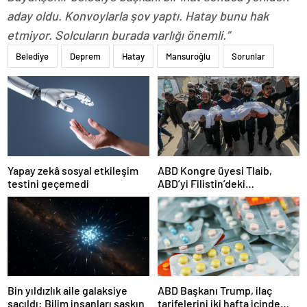
aday oldu. Konvoylarla şov yaptı. Hatay bunu hak
etmiyor. Solcuların burada varlığı önemli.”
Belediye
Deprem
Hatay
Mansuroğlu
Sorunlar
Yapay zekâ sosyal etkileşim
ABD Kongre üyesi Tlaib,
testini geçemedi
ABD’yi Filistin’deki
“soykırımda suç ortağı”
olmakla itham etti
Bin yıldızlık aile galaksiye
ABD Başkanı Trump, ilaç
saçıldı: Bilim insanları şaşkın
tarifelerini iki hafta içinde