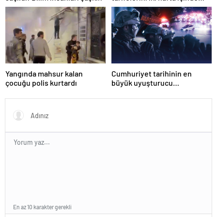
açıklayacağını söyledi
Yangında mahsur kalan
Cumhuriyet tarihinin en
çocuğu polis kurtardı
büyük uyuşturucu
operasyonunda 566 şüpheli
tutuklandı
En az 10 karakter gerekli