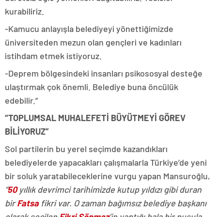
kurabiliriz.
-Kamucu anlayışla belediyeyi yönettiğimizde
üniversiteden mezun olan gençleri ve kadınları
istihdam etmek istiyoruz.
-Deprem bölgesindeki insanları psikososyal desteğe
ulaştırmak çok önemli. Belediye buna öncülük
edebilir.”
“TOPLUMSAL MUHALEFETİ BÜYÜTMEYİ GÖREV
BİLİYORUZ”
Sol partilerin bu yerel seçimde kazandıkları
belediyelerde yapacakları çalışmalarla Türkiye’de yeni
bir soluk yaratabileceklerine vurgu yapan Mansuroğlu,
“
50
yıllık devrimci tarihimizde kutup yıldızı gibi duran
bir
Fatsa
fikri var. O zaman bağımsız belediye başkanı
olarak seçilen
Fikri Sönmez
’in yaptığı hala bir pusula