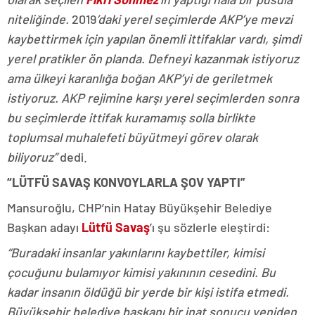
niteliğinde.
2019
’daki yerel seçimlerde AKP’ye mevzi
kaybettirmek için yapılan önemli ittifaklar vardı, şimdi
yerel pratikler ön planda. Defneyi kazanmak istiyoruz
ama ülkeyi karanlığa boğan AKP’yi de geriletmek
istiyoruz. AKP rejimine karşı yerel seçimlerden sonra
bu seçimlerde ittifak kuramamış solla birlikte
toplumsal muhalefeti büyütmeyi görev olarak
biliyoruz”
dedi.
“LÜTFÜ SAVAŞ KONVOYLARLA ŞOV YAPTI”
Mansuroğlu, CHP’nin Hatay Büyükşehir Belediye
Başkan adayı
Lütfü Savaş
’ı şu sözlerle eleştirdi:
“Buradaki insanlar yakınlarını kaybettiler, kimisi
çocuğunu bulamıyor kimisi yakınının cesedini. Bu
kadar insanın öldüğü bir yerde bir kişi istifa etmedi.
Büyükşehir belediye başkanı bir inat sonucu yeniden