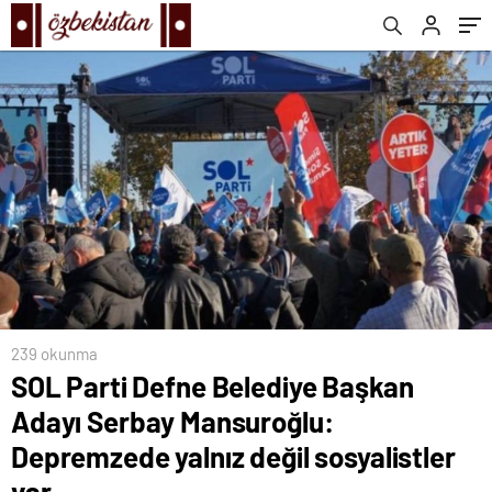
değil sosyalistler var
239 okunma
SOL Parti Defne Belediye Başkan
Adayı Serbay Mansuroğlu:
Depremzede yalnız değil sosyalistler
var