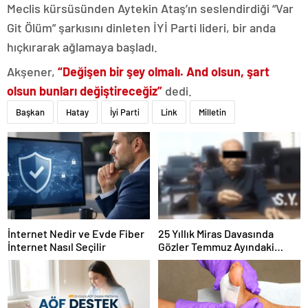
Meclis kürsüsünden Aytekin Ataş’ın seslendirdiği “Var
Git Ölüm” şarkısını dinleten İYİ Parti lideri, bir anda
hıçkırarak ağlamaya başladı.
Akşener,
“Değişen bir şey olmalı. And olsun, şart
olsun bunları değiştireceğiz”
dedi.
Başkan
Hatay
İyi Parti
Link
Milletin
İnternet Nedir ve Evde Fiber
25 Yıllık Miras Davasında
İnternet Nasıl Seçilir
Gözler Temmuz Ayındaki
Karar Duruşmasına Çevrildi