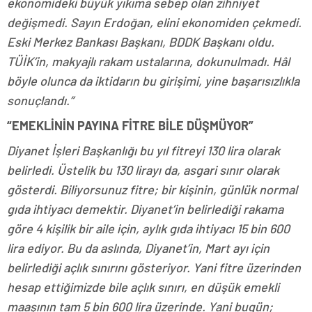
ekonomideki büyük yıkıma sebep olan zihniyet
değişmedi. Sayın Erdoğan, elini ekonomiden çekmedi.
Eski Merkez Bankası Başkanı, BDDK Başkanı oldu.
TÜİK’in, makyajlı rakam ustalarına, dokunulmadı. Hâl
böyle olunca da iktidarın bu girişimi, yine başarısızlıkla
sonuçlandı.”
“EMEKLİNİN PAYINA FİTRE BİLE DÜŞMÜYOR”
Diyanet İşleri Başkanlığı bu yıl fitreyi 130 lira olarak
belirledi. Üstelik bu 130 lirayı da, asgari sınır olarak
gösterdi. Biliyorsunuz fitre; bir kişinin, günlük normal
gıda ihtiyacı demektir. Diyanet’in belirlediği rakama
göre 4 kişilik bir aile için, aylık gıda ihtiyacı 15 bin 600
lira ediyor. Bu da aslında, Diyanet’in, Mart ayı için
belirlediği açlık sınırını gösteriyor. Yani fitre üzerinden
hesap ettiğimizde bile açlık sınırı, en düşük emekli
maaşının tam 5 bin 600 lira üzerinde. Yani bugün;