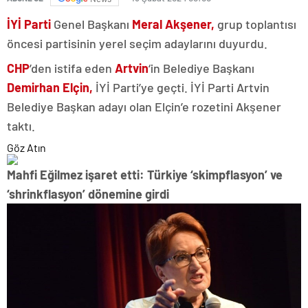
İYİ Parti
Genel Başkanı
Meral Akşener,
grup toplantısı
öncesi partisinin yerel seçim adaylarını duyurdu.
CHP
’den istifa eden
Artvin
‘in Belediye Başkanı
Demirhan Elçin,
İYİ Parti’ye geçti. İYİ Parti Artvin
Belediye Başkan adayı olan Elçin’e rozetini Akşener
taktı.
Göz Atın
Mahfi Eğilmez işaret etti: Türkiye ‘skimpflasyon’ ve
‘shrinkflasyon’ dönemine girdi