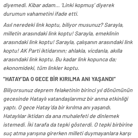
diyemedi. Kibar adam… ‘Linki kopmuş’ diyerek
durumun vahametini ifade etti.
Asıl neredeki link koptu, biliyor musunuz? Sarayla,
milletin arasındaki link koptu! Sarayla, emeklinin
arasındaki link koptu! Sarayla, çalışanın arasındaki link
koptu! AK Parti iktidarının; ahlakla, vicdanla, akılla
arasındaki link koptu. Bu kadar link kopunca da;
ekonomideki, tüm linkler koptu.
“HATAY’DA O GECE BİR KIRILMA ANI YAŞANDI”
Biliyorsunuz deprem felaketinin birinci yıl dönümünün
gecesinde Hataylı vatandaşlarımız bir anma etkinliği
yaptı. O gece Hatay’da bir kırılma anı yaşandı.
Hataylılar iktidarı da ana muhalefeti de dinlemek
istemedi. İki tarafa da tepki gösterdi. O tepki birbirine
suç atma yarışına girerken milleti duymayanlara karşı