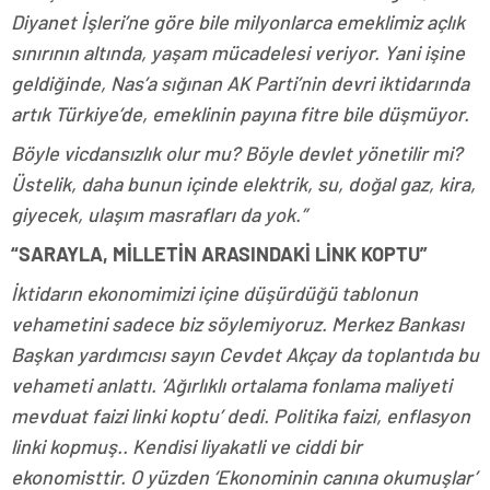
Diyanet İşleri’ne göre bile milyonlarca emeklimiz açlık
sınırının altında, yaşam mücadelesi veriyor. Yani işine
geldiğinde, Nas’a sığınan AK Parti’nin devri iktidarında
artık Türkiye’de, emeklinin payına fitre bile düşmüyor.
Böyle vicdansızlık olur mu? Böyle devlet yönetilir mi?
Üstelik, daha bunun içinde elektrik, su, doğal gaz, kira,
giyecek, ulaşım masrafları da yok.”
“SARAYLA, MİLLETİN ARASINDAKİ LİNK KOPTU”
İktidarın ekonomimizi içine düşürdüğü tablonun
vehametini sadece biz söylemiyoruz. Merkez Bankası
Başkan yardımcısı sayın Cevdet Akçay da toplantıda bu
vehameti anlattı. ‘Ağırlıklı ortalama fonlama maliyeti
mevduat faizi linki koptu’ dedi. Politika faizi, enflasyon
linki kopmuş.. Kendisi liyakatli ve ciddi bir
ekonomisttir. O yüzden ‘Ekonominin canına okumuşlar’