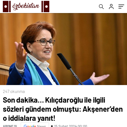
yanıt!
247 okunma
Son dakika… Kılıçdaroğlu ile ilgili
sözleri gündem olmuştu: Akşener’den
o iddialara yanıt!
15 Şubat 2024 00:00
ABONE OL
News