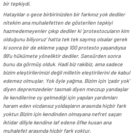
bir tepkiydi.
Hataylılar o gece birbirinizden bir farkınız yok dediler
nitekim ana muhalefetten de gösterilen tepkiyi
hazmedemeyenler çıkıp dediler ki ‘protestocuların kim
olduğunu biliyoruz’ hatta tek tek saymış olsalar gerek
ki sonra bir de ekleme yapıp 100 protesto yaşandıysa
99’u hükümete yöneliktir dediler. Sansürden sonra
bunu da görmüş olduk. Hadi biz rakibiz, ama sadece
bizim eleştirilerimizi değil milletin eleştirilerini de kabul
edemez olmuşlar. Yok öyle yağma. Bizim için ‘çadır yok’
diyen depremzedeler tasmalı diyen meczup yandaşlar
ile kendilerine oy gelmediği için yapılan yardımları
haram eden vicdansız yoldaşların arasında hiçbir fark
yoktur.Bizim için kendinden olmayana nefret saçan
iktidar diliyle kendine laf edene öfke kusan ana
muhalefet arasında hiçbir fark yoktur.