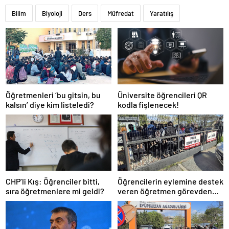
Bilim
Biyoloji
Ders
Müfredat
Yaratılış
Öğretmenleri ‘bu gitsin, bu
Üniversite öğrencileri QR
kalsın’ diye kim listeledi?
kodla fişlenecek!
CHP’li Kış: Öğrenciler bitti,
Öğrencilerin eylemine destek
sıra öğretmenlere mi geldi?
veren öğretmen görevden
uzaklaştırıldı