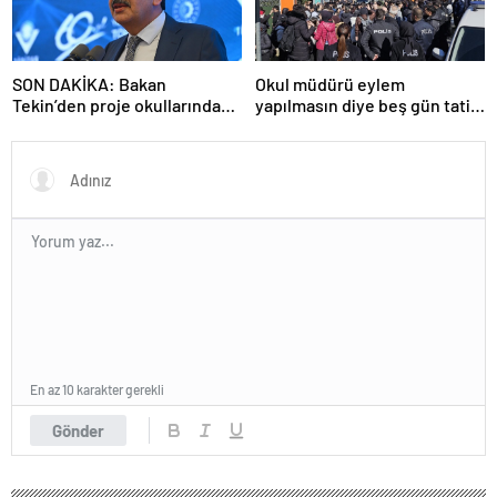
SON DAKİKA: Bakan
Okul müdürü eylem
Tekin’den proje okullarındaki
yapılmasın diye beş gün tatil
atamalara ilişkin açıklama
ilan etti
En az 10 karakter gerekli
Gönder