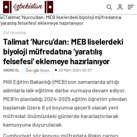
hazırlanıyor
241 okunma
Talimat ‘Nurcu’dan: MEB liselerdeki
biyoloji müfredatına ‘yaratılış
felsefesi’ eklemeye hazırlanıyor
20 Mart 2024 00:57
ABONE OL
News
Milli Eğitim Bakanlığı (MEB) son zamanlarda attığı
adımlarla laik eğitime darbe vurmaya devam ediyor.
MEB’in planladığı 2024-2025 eğitim öğretim yılından
başlamak üzere 8 yıl boyunca geçerli olacak yeni
müfredat önümüzdeki günlerde kararlaştırılarak
kamuoyuna duyurulacak.
Cumhuriyet söz konusu müfredata ilişkin çarpıcı