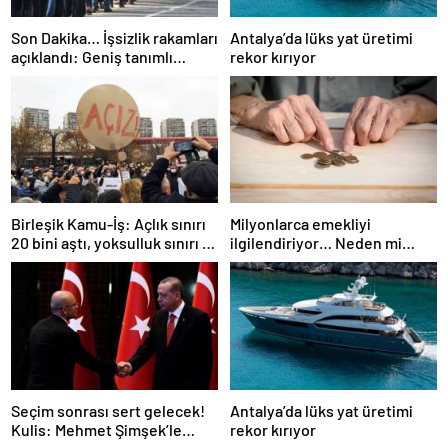
Son Dakika… İşsizlik rakamları
Antalya’da lüks yat üretimi
açıklandı: Geniş tanımlı
rekor kırıyor
işsizlik yükseldi!
Birleşik Kamu-İş: Açlık sınırı
Milyonlarca emekliyi
20 bini aştı, yoksulluk sınırı 57
ilgilendiriyor… Neden mi
bine dayandı!
düşük maaş alıyorsunuz?
Uzmanlar anlattı
Seçim sonrası sert gelecek!
Antalya’da lüks yat üretimi
Kulis: Mehmet Şimşek’le
rekor kırıyor