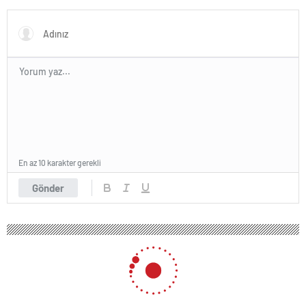
Erdoğan’ın ‘yoksulları
öldürdün’ tartışması
En az 10 karakter gerekli
Gönder