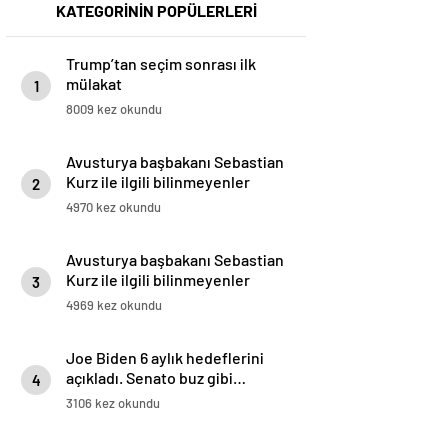
KATEGORİNİN POPÜLERLERİ
Trump’tan seçim sonrası ilk
mülakat
1
8009 kez okundu
Avusturya başbakanı Sebastian
Kurz ile ilgili bilinmeyenler
2
4970 kez okundu
Avusturya başbakanı Sebastian
Kurz ile ilgili bilinmeyenler
3
4969 kez okundu
Joe Biden 6 aylık hedeflerini
açıkladı. Senato buz gibi…
4
3106 kez okundu