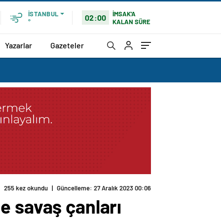
İMSAK'A
İSTANBUL
02:00
KALAN SÜRE
°
Yazarlar
Gazeteler
e savaş çanları