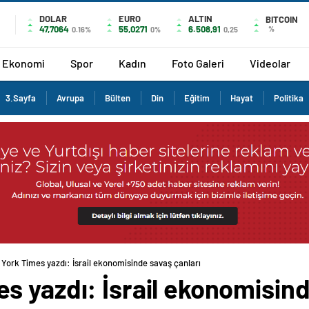
DOLAR
EURO
ALTIN
BITCOIN
47,7064
55,0271
6.508,91
%
0.16%
0%
0,25
Ekonomi
Spor
Kadın
Foto Galeri
Videolar
3.Sayfa
Avrupa
Bülten
Din
Eğitim
Hayat
Politika
York Times yazdı: İsrail ekonomisinde savaş çanları
 yazdı: İsrail ekonomisind