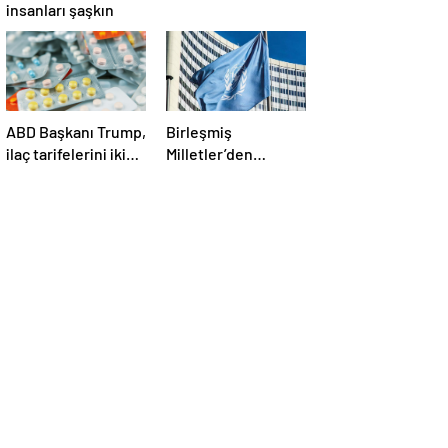
insanları şaşkın
ABD Başkanı Trump,
Birleşmiş
ilaç tarifelerini iki
Milletler’den
hafta içinde
ABD’nin Yemen’e
açıklayacağını
düzenlediği son
söyledi
saldırılarla ilgili
açıklama