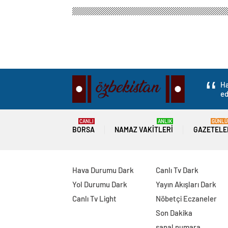
Özbekistan Haber
Gündem
Politika
CHP Sözcü
CHP Sözcüsü Deniz Y
tahammülümüz kal