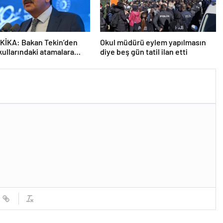
KİKA: Bakan Tekin’den
Okul müdürü eylem yapılmasın
kullarındaki atamalara
diye beş gün tatil ilan etti
açıklama