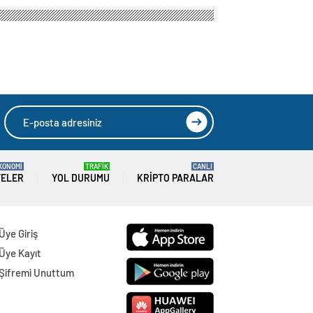
isi: ‘Artık
HIZLI YORUM YAP
GÖNDER
SON DAKİKA
HABERLERİ
GÜNDEM
07 Ağustos 2026