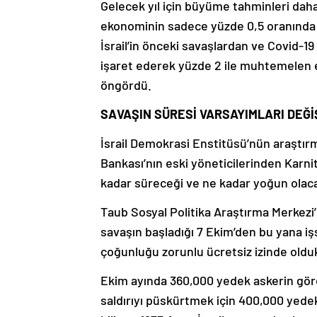
Gelecek yıl için büyüme tahminleri dah
ekonominin sadece yüzde 0,5 oranında b
İsrail’in önceki savaşlardan ve Covid-1
işaret ederek yüzde 2 ile muhtemelen 
öngördü.
SAVAŞIN SÜRESİ VARSAYIMLARI DEĞİ
İsrail Demokrasi Enstitüsü’nün araştır
Bankası’nın eski yöneticilerinden Karn
kadar süreceği ve ne kadar yoğun olacağ
Taub Sosyal Politika Araştırma Merkezi’ne
savaşın başladığı 7 Ekim’den bu yana iş
çoğunluğu zorunlu ücretsiz izinde olduk
Ekim ayında 360,000 yedek askerin görev
saldırıyı püskürtmek için 400,000 yedek