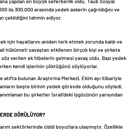
yana yapılan en büyük seferberlik oldu. Taub Sosyal
000 ila 300.000 arasında yedek askerin çağrıldığını ve
n çekildiğini tahmin ediyor.
mek için hayatlarını aniden terk etmek zorunda kaldı ve
ail hükümeti savaştan etkilenen birçok kişi ve şirkete
, söz verilen ek hibelerin gelmesi yavaş oldu. Bazı yedek
rken kendi işlerinin çöktüğünü söylüyorlar.
ne atıfta bulunan Araştırma Merkezi, Ekim ayı itibariyle
şanların beşte birinin yedek görevde olduğunu söyledi.
 tanımlanan bu şirketler İsrail’deki işgücünün yarısından
RLERDE GÖRÜLÜYOR?
tarım sektörlerinde ciddi boyutlara ulaşmıştır. Özellikle