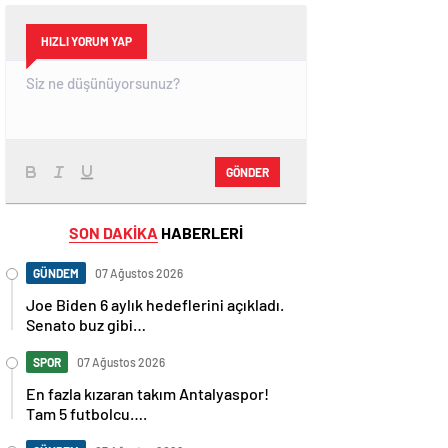
HIZLI YORUM YAP
GÖNDER
SON DAKİKA
HABERLERİ
GÜNDEM
07 Ağustos 2026
Joe Biden 6 aylık hedeflerini açıkladı.
Senato buz gibi…
SPOR
07 Ağustos 2026
En fazla kızaran takım Antalyaspor!
Tam 5 futbolcu….