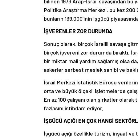
bilinen 1973 Arap-İsrail savaşından bu 
Politika Araştırma Merkezi, bu kez 200.
bunların 139.000’inin işgücü piyasasında
İŞVERENLER ZOR DURUMDA
Sonuç olarak, birçok İsrailli savaşa git
birçok işvereni zor durumda bıraktı. İsr
bir miktar mali yardım sağlamış olsa da
askerler serbest meslek sahibi ve bekle
İsrail Merkezi İstatistik Bürosu verileri
orta ve büyük ölçekli işletmelerde çalı
En az 100 çalışanı olan şirketler olarak
fazlasını istihdam ediyor.
İŞGÜCÜ AÇIĞI EN ÇOK HANGİ SEKTÖ
İşgücü açığı özellikle turizm, inşaat ve 