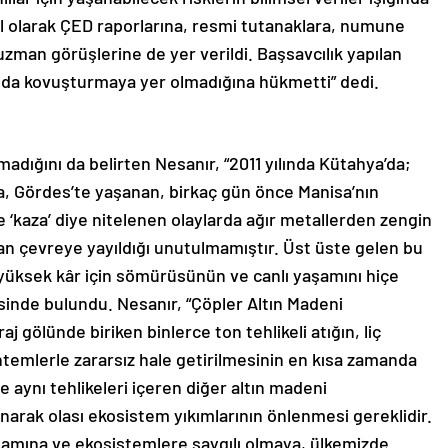
 olarak ÇED raporlarına, resmi tutanaklara, numune
 uzman görüşlerine de yer verildi. Başsavcılık yapılan
nda kovuşturmaya yer olmadığına hükmetti” dedi.
olmadığını da belirten Nesanır, “2011 yılında Kütahya’da;
da, Gördes’te yaşanan, birkaç gün önce Manisa’nın
kaza’ diye nitelenen olaylarda ağır metallerden zengin
an çevreye yayıldığı unutulmamıştır. Üst üste gelen bu
 yüksek kâr için sömürüsünün ve canlı yaşamını hiçe
nde bulundu. Nesanır, “Çöpler Altın Madeni
aj gölünde biriken binlerce ton tehlikeli atığın, liç
öntemlerle zararsız hale getirilmesinin en kısa zamanda
aynı tehlikeleri içeren diğer altın madeni
narak olası ekosistem yıkımlarının önlenmesi gereklidir.
aşamına ve ekosistemlere saygılı olmaya, ülkemizde