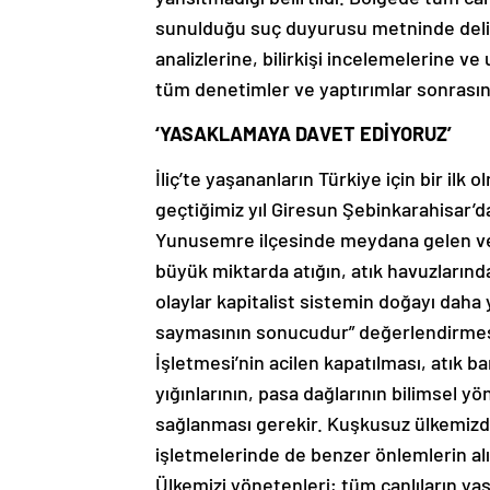
sunulduğu suç duyurusu metninde delil
analizlerine, bilirkişi incelemelerine ve
tüm denetimler ve yaptırımlar sonrası
‘YASAKLAMAYA DAVET EDİYORUZ’
İliç’te yaşananların Türkiye için bir ilk 
geçtiğimiz yıl Giresun Şebinkarahisar’
Yunusemre ilçesinde meydana gelen ve ‘
büyük miktarda atığın, atık havuzlarınd
olaylar kapitalist sistemin doğayı daha
saymasının sonucudur” değerlendirmesi
İşletmesi’nin acilen kapatılması, atık bar
yığınlarının, pasa dağlarının bilimsel y
sağlanması gerekir. Kuşkusuz ülkemizde 
işletmelerinde de benzer önlemlerin alı
Ülkemizi yönetenleri; tüm canlıların y