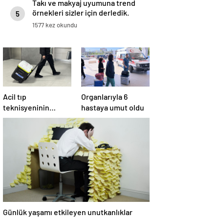
Takı ve makyaj uyumuna trend
örnekleri sizler için derledik.
5
1577 kez okundu
Acil tıp
Organlarıyla 6
teknisyeninin
hastaya umut oldu
organları 4 hastaya
umut oldu
Günlük yaşamı etkileyen unutkanlıklar