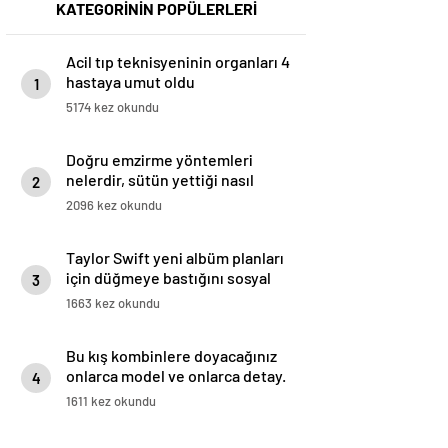
KATEGORİNİN POPÜLERLERİ
Acil tıp teknisyeninin organları 4
hastaya umut oldu
1
5174 kez okundu
Doğru emzirme yöntemleri
nelerdir, sütün yettiği nasıl
2
anlaşılır?
2096 kez okundu
Taylor Swift yeni albüm planları
için düğmeye bastığını sosyal
3
medyadan duyurdu!
1663 kez okundu
Bu kış kombinlere doyacağınız
onlarca model ve onlarca detay.
4
1611 kez okundu