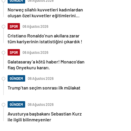
GÜNDEM
06 Ağustos 2026
Norweç silahlı kuvvetleri kadınlardan
oluşan özel kuvvetler eğitimlerini
başlattı.
SPOR
06 Ağustos 2026
Cristiano Ronaldo’nun akıllara zarar
tüm kariyerinin istatistiğini çıkardık !
SPOR
06 Ağustos 2026
Galatasaray’a kötü haber! Monaco’dan
flaş Onyekuru kararı.
GÜNDEM
06 Ağustos 2026
Trump’tan seçim sonrası ilk mülakat
GÜNDEM
06 Ağustos 2026
Avusturya başbakanı Sebastian Kurz
ile ilgili bilinmeyenler