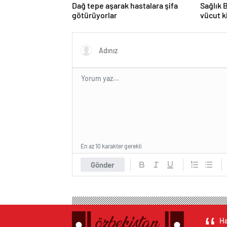
Dağ tepe aşarak hastalara şifa
Sağlık 
götürüyorlar
vücut k
En az 10 karakter gerekli
Gönder
Ha