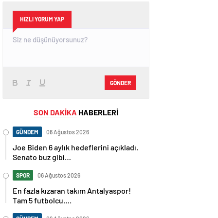
HIZLI YORUM YAP
GÖNDER
SON DAKİKA
HABERLERİ
GÜNDEM
06 Ağustos 2026
Joe Biden 6 aylık hedeflerini açıkladı.
Senato buz gibi…
SPOR
06 Ağustos 2026
En fazla kızaran takım Antalyaspor!
Tam 5 futbolcu….