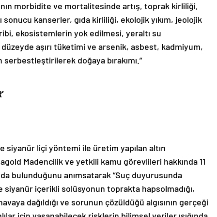
ın morbidite ve mortalitesinde artış, toprak kirliliği,
sonucu kanserler, gıda kirliliği, ekolojik yıkım, jeolojik
ibi, ekosistemlerin yok edilmesi, yeraltı su
 düzeyde aşırı tüketimi ve arsenik, asbest, kadmiyum,
n serbestleştirilerek doğaya bırakımı.”
’
e siyanür liçi yöntemi ile üretim yapılan altın
Anagold Madencilik ve yetkili kamu görevlileri hakkında 11
nda bulunduğunu anımsatarak “Suç duyurusunda
ne siyanür içerikli solüsyonun toprakta hapsolmadığı,
havaya dağıldığı ve sorunun çözüldüğü algısının gerçeği
ılar için yaşanabilecek risklerin bilimsel veriler ışığında