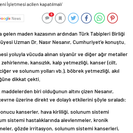
0
News
 gelen maden kazasının ardından Türk Tabipleri Birliği
 üyesi Uzman Dr. Nasır Nesanır, Cumhuriyet’e konuştu.
esi yoluyla vücuda alınan siyanür ve diğer ağır metaller
zehirlenme, kansızlık, kalp yetmezliği, kanser (cilt,
iğer ve solunum yolları vb.), böbrek yetmezliği, akıl
ğüne dikkat çekti.
ik maddelerden biri olduğunun altını çizen Nesanır,
evrne üzerine direkt ve dolaylı etkilerini şöyle sıraladı:
ği sonucu kanserler, hava kirliliği, solunum sistemi
num sistemi hastalıklarında alevlenmeler, kronik
meler, gözde irritasyon, solunum sistemi kanserleri,