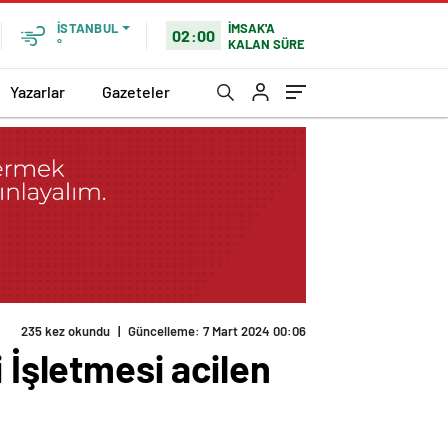
İMSAK'A
İSTANBUL
02:00
KALAN SÜRE
°
Yazarlar
Gazeteler
235 kez okundu
|
Güncelleme: 7 Mart 2024 00:06
 İşletmesi acilen