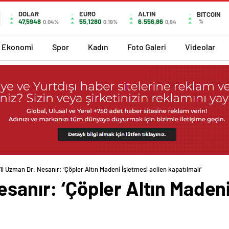
DOLAR
EURO
ALTIN
BITCOIN
47,5948
55,1280
6.556,86
%
0.04%
0.19%
0,94
Ekonomi
Spor
Kadın
Foto Galeri
Videolar
li Uzman Dr. Nesanır: ‘Çöpler Altın Madeni İşletmesi acilen kapatılmalı’
esanır: ‘Çöpler Altın Madeni