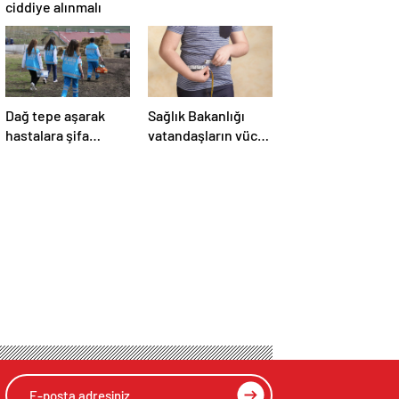
ciddiye alınmalı
Dağ tepe aşarak
Sağlık Bakanlığı
hastalara şifa
vatandaşların vücut
götürüyorlar
kitle indeksini
ölçecek