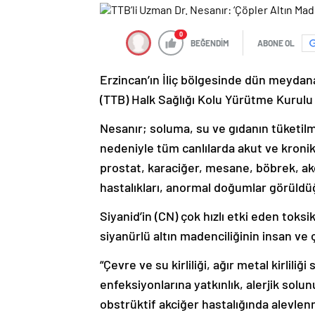
0
BEĞENDİM
ABONE OL
Erzincan’ın İliç bölgesinde dün meydana
(TTB) Halk Sağlığı Kolu Yürütme Kurulu
Nesanır; soluma, su ve gıdanın tüketilm
nedeniyle tüm canlılarda akut ve kronik 
prostat, karaciğer, mesane, böbrek, akc
hastalıkları, anormal doğumlar görüldü
Siyanid’in (CN) çok hızlı etki eden toks
siyanürlü altın madenciliğinin insan ve ç
“Çevre ve su kirliliği, ağır metal kirlili
enfeksiyonlarına yatkınlık, alerjik solu
obstrüktif akciğer hastalığında alevlen