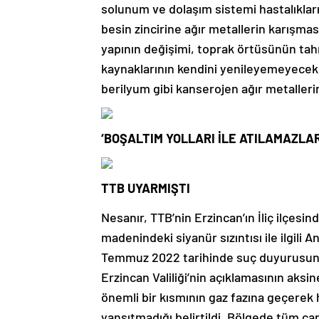
solunum ve dolaşım sistemi hastalıkların
besin zincirine ağır metallerin karışması 
yapının değişimi, toprak örtüsünün tahr
kaynaklarının kendini yenileyemeyecek
berilyum gibi kanserojen ağır metalleri
‘BOŞALTIM YOLLARI İLE ATILAMAZLAR
TTB UYARMIŞTI
Nesanır, TTB’nin Erzincan’ın İliç ilçesind
madenindeki siyanür sızıntısı ile ilgili 
Temmuz 2022 tarihinde suç duyurusu
Erzincan Valiliği’nin açıklamasının aksi
önemli bir kısmının gaz fazına geçerek 
yansıtmadığı belirtildi. Bölgede tüm canl