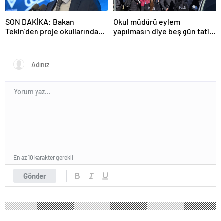
SON DAKİKA: Bakan
Okul müdürü eylem
Tekin’den proje okullarındaki
yapılmasın diye beş gün tatil
atamalara ilişkin açıklama
ilan etti
En az 10 karakter gerekli
Gönder