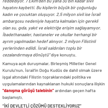
reddediyor. 7 Ekim’den bu yana 30 bin kadar sivil
hayatını kaybetti. Bu kişilerin büyük bir çoğunluğu
kadın ve çocuktan oluşuyor. 2,5 milyon sivil ise İsrail
ambargosu nedeniyle hayatta kalmaları için gerekli
olan su, gıda, yakıt ve elektriğe erişim sağlayamıyor.
İbadethanaaler, hastaneler ve okullar herhangi bir
ayrım yapılmadan hedef alınıyor. 2 milyon Filistinli
yerlerinden edildi. İsrail saldırıları toplu bir
cezalandırmaya dönüştü”
diye konuştu.
Kamuya açık duruşmalar, Birleşmiş Milletler Genel
Kurulu’nun, İsrail’in Doğu Kudüs de dahil olmak üzere
işgal altındaki Filistin topraklarındaki politika ve
uygulamalarından kaynaklanan hukuki sonuçlara ilişkin
“danışma görüşü talebinin”
ardından geçen hafta
başlamıştı.
“İKİ DEVLETLİ ÇÖZÜMÜ DESTEKLİYORUZ”