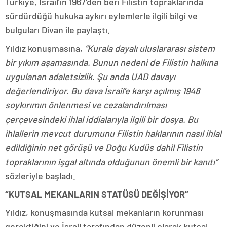
Türkiye, İsrail’in 1967’den beri Filistin topraklarında
sürdürdüğü hukuka aykırı eylemlerle ilgili bilgi ve
bulguları Divan ile paylaştı.
Yıldız konuşmasına,
“Kurala dayalı uluslararası sistem
bir yıkım aşamasında. Bunun nedeni de Filistin halkına
uygulanan adaletsizlik. Şu anda UAD davayı
değerlendiriyor. Bu dava İsrail’e karşı açılmış 1948
soykırımın önlenmesi ve cezalandırılması
çerçevesindeki ihlal iddialarıyla ilgili bir dosya. Bu
ihlallerin mevcut durumunu Filistin haklarının nasıl ihlal
edildiğinin net görüşü ve Doğu Kudüs dahil Filistin
topraklarının işgal altında olduğunun önemli bir kanıtı”
sözleriyle başladı.
“KUTSAL MEKANLARIN STATÜSÜ DEĞİŞİYOR”
Yıldız, konuşmasında kutsal mekanların korunması
gerektiğini ve İsrail tarafından düzenli olarak kutsal