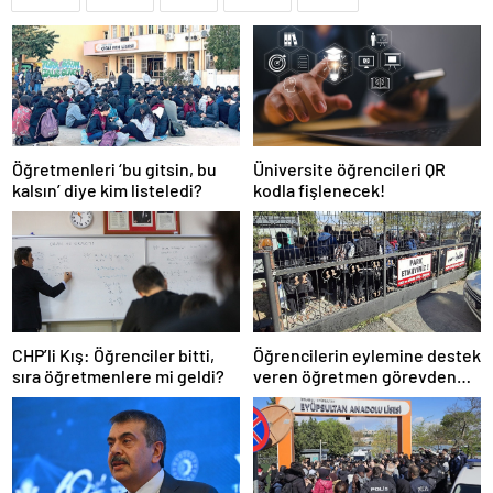
Öğretmenleri ‘bu gitsin, bu
Üniversite öğrencileri QR
kalsın’ diye kim listeledi?
kodla fişlenecek!
CHP’li Kış: Öğrenciler bitti,
Öğrencilerin eylemine destek
sıra öğretmenlere mi geldi?
veren öğretmen görevden
uzaklaştırıldı