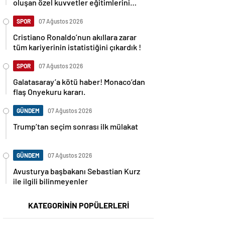
oluşan özel kuvvetler eğitimlerini
başlattı.
SPOR
07 Ağustos 2026
Cristiano Ronaldo’nun akıllara zarar
tüm kariyerinin istatistiğini çıkardık !
SPOR
07 Ağustos 2026
Galatasaray’a kötü haber! Monaco’dan
flaş Onyekuru kararı.
GÜNDEM
07 Ağustos 2026
Trump’tan seçim sonrası ilk mülakat
GÜNDEM
07 Ağustos 2026
Avusturya başbakanı Sebastian Kurz
ile ilgili bilinmeyenler
KATEGORİNİN POPÜLERLERİ