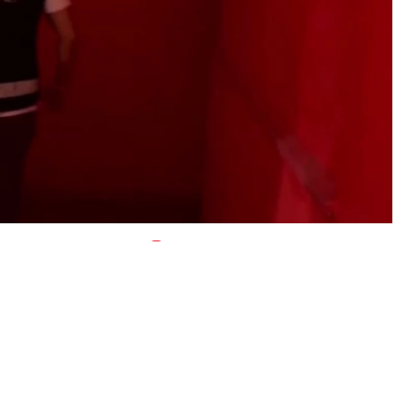
0
News
rına yönelik düzenlenen operasyonlarda piyasa değeri 40
 ilaç ele geçirildi. Sahte botoks ve dolgu ilaçlarını
alışanı olan 3 kişi yakalandı. Gözaltına alınan