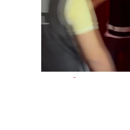
0
BEĞENDİM
ABONE OL
EDDA SÖNMEZ
(İSTANBUL)-
İstanbul’da ilaç kaçakçıla
milyon TL olan 15 bin kutu kaçak ve sahte
satmaya hazırlanan ve eski laboratuvar ç