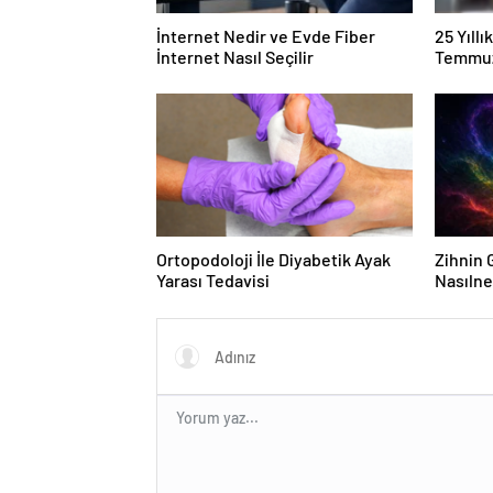
İnternet Nedir ve Evde Fiber
25 Yıll
İnternet Nasıl Seçilir
Temmuz
Duruşma
Ortopodoloji İle Diyabetik Ayak
Zihnin G
Yarası Tedavisi
Nasılne