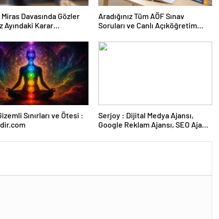
ık Miras Davasında Gözler
Aradığınız Tüm AÖF Sınav
 Ayındaki Karar
Soruları ve Canlı Açıköğretim
sına Çevrildi
Forumu Burada
izemli Sınırları ve Ötesi :
Serjoy : Dijital Medya Ajansı,
dir.com
Google Reklam Ajansı, SEO Ajansı
ve Web Tasarım Ajansı