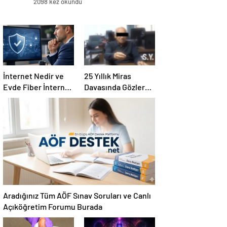
2098 kez okundu
İnternet Nedir ve
25 Yıllık Miras
Evde Fiber İnternet
Davasında Gözler
Nasıl Seçilir
Temmuz Ayındaki
Karar Duruşmasına
Çevrildi
Aradığınız Tüm AÖF Sınav Soruları ve Canlı
Açıköğretim Forumu Burada