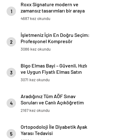
Roxx Signature modern ve
zamansız tasarımları bir araya
1
getiriyor
4687 kez okundu
İşletmeniz İçin En Doğru Seçim:
Profesyonel Kompresör
2
Markaları Rehberi
3086 kez okundu
Bigo Elmas Bayi – Güvenli, Hızlı
ve Uygun Fiyatlı Elmas Satın
3
Almanın Yeni Adresi
3071 kez okundu
Aradığınız Tüm AÖF Sınav
Soruları ve Canlı Açıköğretim
4
Forumu Burada
2167 kez okundu
Ortopodoloji İle Diyabetik Ayak
Yarası Tedavisi
5