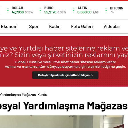
DOLAR
EURO
ALTIN
BITCOIN
47,7038
55,2170
6.660,00
%
0.15%
0.35%
2,58
Ekonomi
Spor
Kadın
Foto Galeri
Videolar
l Yardımlaşma Mağazası Kurdu
osyal Yardımlaşma Mağazas