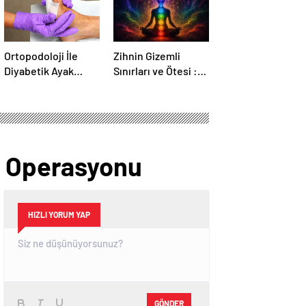
Ortopodoloji İle
Zihnin Gizemli
Diyabetik Ayak
Sınırları ve Ötesi :
Yarası Tedavisi
Nasılnedir.com
aç Operasyonu
HIZLI YORUM YAP
GÖNDER