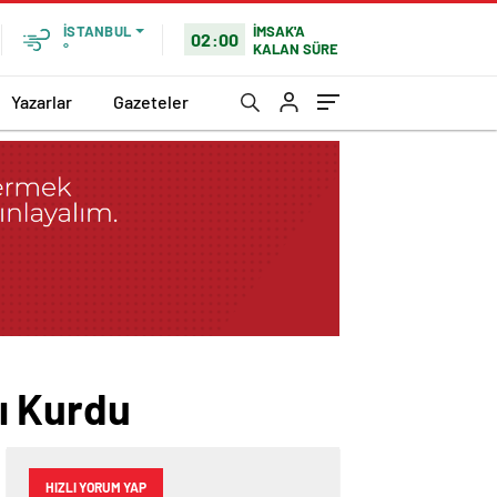
İMSAK'A
İSTANBUL
02:00
KALAN SÜRE
°
Yazarlar
Gazeteler
ı Kurdu
HIZLI YORUM YAP