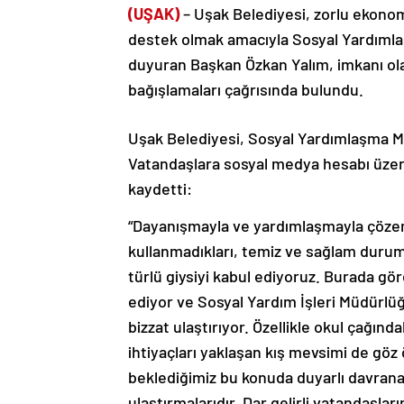
(UŞAK)
– Uşak Belediyesi, zorlu ekonom
destek olmak amacıyla Sosyal Yardımla
duyuran Başkan Özkan Yalım, imkanı ola
bağışlamaları çağrısında bulundu.
Uşak Belediyesi, Sosyal Yardımlaşma Ma
Vatandaşlara sosyal medya hesabı üzer
kaydetti:
“Dayanışmayla ve yardımlaşmayla çöze
kullanmadıkları, temiz ve sağlam durumda
türlü giysiyi kabul ediyoruz. Burada gör
ediyor ve Sosyal Yardım İşleri Müdürlü
bizzat ulaştırıyor. Özellikle okul çağınd
ihtiyaçları yaklaşan kış mevsimi de gö
beklediğimiz bu konuda duyarlı davrana
ulaştırmalarıdır. Dar gelirli vatandaşlar