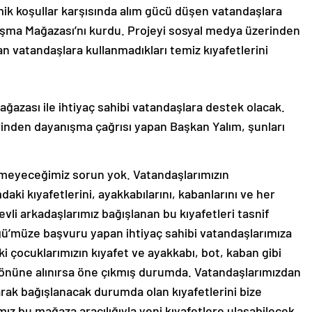
ik koşullar karşısında alım gücü düşen vatandaşlara
şma Mağazası’nı kurdu. Projeyi sosyal medya üzerinden
n vatandaşlara kullanmadıkları temiz kıyafetlerini
ğazası ile ihtiyaç sahibi vatandaşlara destek olacak.
inden dayanışma çağrısı yapan Başkan Yalım, şunları
meyeceğimiz sorun yok. Vatandaşlarımızın
ki kıyafetlerini, ayakkabılarını, kabanlarını ve her
evli arkadaşlarımız bağışlanan bu kıyafetleri tasnif
ğü’müze başvuru yapan ihtiyaç sahibi vatandaşlarımıza
aki çocuklarımızın kıyafet ve ayakkabı, bot, kaban gibi
z önüne alınırsa öne çıkmış durumda. Vatandaşlarımızdan
rak bağışlanacak durumda olan kıyafetlerini bize
ımız bu mağaza aracılığıyla yeni kıyafetlere ulaşabilecek.