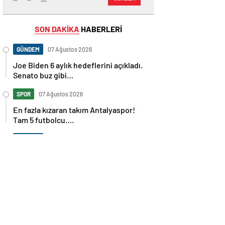
SON DAKİKA
HABERLERİ
GÜNDEM
07 Ağustos 2026
Joe Biden 6 aylık hedeflerini açıkladı.
Senato buz gibi…
SPOR
07 Ağustos 2026
En fazla kızaran takım Antalyaspor!
Tam 5 futbolcu….
GÜNDEM
07 Ağustos 2026
Norweç silahlı kuvvetleri kadınlardan
oluşan özel kuvvetler eğitimlerini
başlattı.
SPOR
07 Ağustos 2026
Cristiano Ronaldo’nun akıllara zarar
tüm kariyerinin istatistiğini çıkardık !