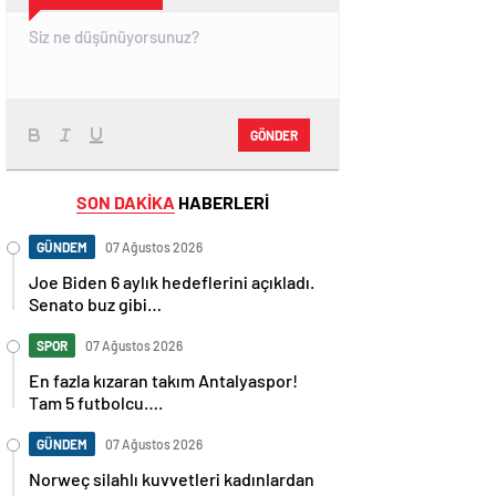
GÖNDER
SON DAKİKA
HABERLERİ
GÜNDEM
07 Ağustos 2026
Joe Biden 6 aylık hedeflerini açıkladı.
Senato buz gibi…
SPOR
07 Ağustos 2026
En fazla kızaran takım Antalyaspor!
Tam 5 futbolcu….
GÜNDEM
07 Ağustos 2026
Norweç silahlı kuvvetleri kadınlardan