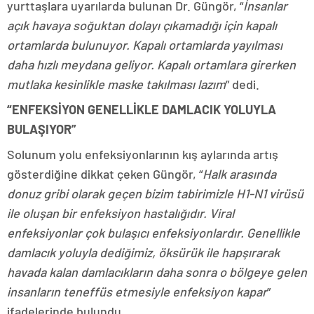
yurttaşlara uyarılarda bulunan Dr. Güngör, “
İnsanlar
açık havaya soğuktan dolayı çıkamadığı için kapalı
ortamlarda bulunuyor. Kapalı ortamlarda yayılması
daha hızlı meydana geliyor. Kapalı ortamlara girerken
mutlaka kesinlikle maske takılması lazım
” dedi.
“ENFEKSİYON GENELLİKLE DAMLACIK YOLUYLA
BULAŞIYOR”
Solunum yolu enfeksiyonlarının kış aylarında artış
gösterdiğine dikkat çeken Güngör, “
Halk arasında
donuz gribi olarak geçen bizim tabirimizle H1-N1 virüsü
ile oluşan bir enfeksiyon hastalığıdır. Viral
enfeksiyonlar çok bulaşıcı enfeksiyonlardır. Genellikle
damlacık yoluyla dediğimiz, öksürük ile hapşırarak
havada kalan damlacıkların daha sonra o bölgeye gelen
insanların teneffüs etmesiyle enfeksiyon kapar
”
ifadelerinde bulundu.