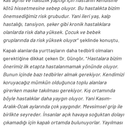
kas ağrısı ve halsizlik yaptığı için hastanın kendisine
kötü hissetmesine sebep oluyor. Bu hastalıkta bizim
önemsediğimiz risk grubudur. Yani ileri yaş, kalp
hastalığı, tansiyon, şeker gibi kronik hastalıklara
olanlarda risk daha yüksek. Çocuk ve bebek
gruplarında da risk yüksek oluyo
r” şeklinde konuştu.
Kapalı alanlarda yurttaşların daha tedbirli olmaları
gerektiğine dikkat çeken Dr. Güngör, “
Hastalara bizim
önerimiz ilk etapta hastalanmamak yönünde oluyor.
Bunun içinde bazı tedbirler almak gerekiyor. Kendimizi
koruyacağız mümkün olduğunca toplu alanlara
girerken maske takılması gerekiyor. Kış ortamında
böyle hastalıklar daha yaygın oluyor. Yani Kasım-
Aralık-Ocak aylarında çok yaygındır. Mevsimsel grip ile
birlikte seyreder. İnsanlar açık havaya soğuktan dolayı
çıkamadığı için kapalı ortamda bulunuyorlar. Yayılması