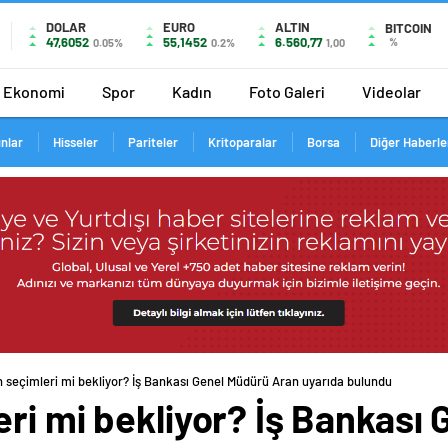
DOLAR
EURO
ALTIN
BITCOIN
47,6052
55,1452
6.560,77
%
0.05%
0.2%
1,00
Ekonomi
Spor
Kadın
Foto Galeri
Videolar
ınlar
Hisseler
Pariteler
Kritoparalar
Borsa
Diğer Haberle
 seçimleri mi bekliyor? İş Bankası Genel Müdürü Aran uyarıda bulundu
ri mi bekliyor? İş Bankası