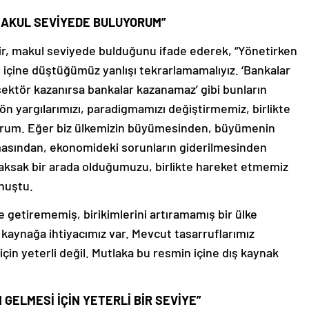
 MAKUL SEVİYEDE BULUYORUM”
lir, makul seviyede bulduğunu ifade ederek, “Yönetirken
 içine düştüğümüz yanlışı tekrarlamamalıyız. ‘Bankalar
sektör kazanırsa bankalar kazanamaz’ gibi bunların
ön yargılarımızı, paradigmamızı değiştirmemiz, birlikte
rum. Eğer biz ülkemizin büyümesinden, büyümenin
tmasından, ekonomideki sorunların giderilmesinden
ksak bir arada olduğumuzu, birlikte hareket etmemiz
onuştu.
ye getirememiş, birikimlerini artıramamış bir ülke
ş kaynağa ihtiyacımız var. Mevcut tasarruflarımız
çin yeterli değil. Mutlaka bu resmin içine dış kaynak
 GELMESİ İÇİN YETERLİ BİR SEVİYE”