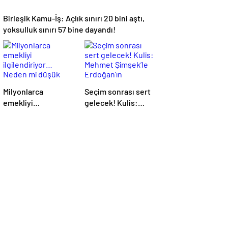
Birleşik Kamu-İş: Açlık sınırı 20 bini aştı,
yoksulluk sınırı 57 bine dayandı!
Milyonlarca
Seçim sonrası sert
emekliyi
gelecek! Kulis:
ilgilendiriyor…
Mehmet Şimşek’le
Neden mi düşük
Erdoğan’ın
maaş alıyorsunuz?
‘yoksulları
Uzmanlar anlattı
öldürdün’
tartışması