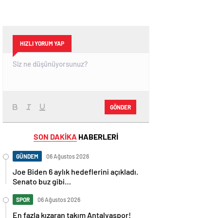
HIZLI YORUM YAP
GÖNDER
SON DAKİKA
HABERLERİ
GÜNDEM
06 Ağustos 2026
Joe Biden 6 aylık hedeflerini açıkladı.
Senato buz gibi…
SPOR
06 Ağustos 2026
En fazla kızaran takım Antalyaspor!