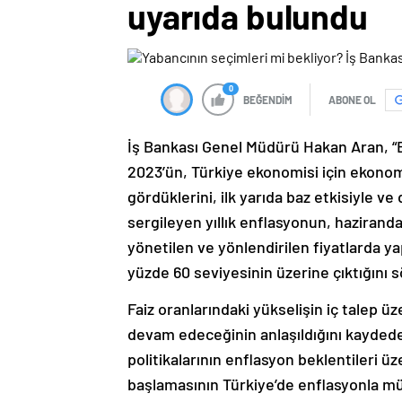
uyarıda bulundu
0
BEĞENDİM
ABONE OL
İş Bankası Genel Müdürü Hakan Aran, “B
2023’ün, Türkiye ekonomisi için ekonomi
gördüklerini, ilk yarıda baz etkisiyle ve
sergileyen yıllık enflasyonun, hazirand
yönetilen ve yönlendirilen fiyatlarda yap
yüzde 60 seviyesinin üzerine çıktığını s
Faiz oranlarındaki yükselişin iç talep üz
devam edeceğinin anlaşıldığını kayde
politikalarının enflasyon beklentileri ü
başlamasının Türkiye’de enflasyonla mü