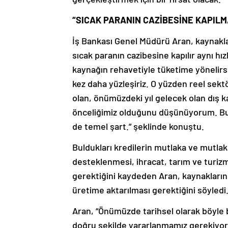
“SICAK PARANIN CAZİBESİNE KAPILM
İş Bankası Genel Müdürü Aran, kaynakla
sıcak paranın cazibesine kapılır aynı 
kaynağın rehavetiyle tüketime yönelirse
kez daha yüzleşiriz. O yüzden reel sekt
olan, önümüzdeki yıl gelecek olan dış k
önceliğimiz olduğunu düşünüyorum. Bu, 
de temel şart.” şeklinde konuştu.
Buldukları kredilerin mutlaka ve mutla
desteklenmesi, ihracat, tarım ve turizm
gerektiğini kaydeden Aran, kaynakların 
üretime aktarılması gerektiğini söyledi
Aran, “Önümüzde tarihsel olarak böyle 
doğru şekilde yararlanmamız gerekiyor.