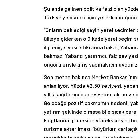
Şu anda gelinen politika faizi olan yüz
Türkiye’ye akması için yeterli olduğunu
“Onların beklediği şeyin yerel seçimler
ülkeye giderken o ülkede yerel seçim so
ilgilenir, siyasi istikrarına bakar. Yaba
bakmaz. Yabancı yatırımcı, faiz seviyes
öngörüleriyle giriş yapmak için uygun za
Son metne bakınca Merkez Bankası’nın en 
anlaşılıyor. Yüzde 42,50 seviyesi, yabanc
yıllık kağıtlarını bu seviyeden alırım ve
Geleceğe pozitif bakmamın nedeni; ya
yatırım şeklinde olmasa bile sıcak para o
kağıtlarına girmesine yönelik beklentimd
turizme aktarılması, ‘büyürken cari aç
gerçekleştirmek için bir fırsat olacak.”