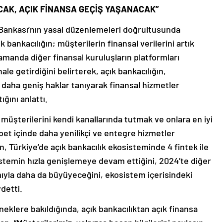
CAK, AÇIK FİNANSA GEÇİŞ YAŞANACAK”
Bankası’nın yasal düzenlemeleri doğrultusunda
 bankacılığın; müşterilerin finansal verilerini artık
amanda diğer finansal kuruluşların platformları
hale getirdiğini belirterek, açık bankacılığın,
e daha geniş haklar tanıyarak finansal hizmetler
ğını anlattı.
 müşterilerini kendi kanallarında tutmak ve onlara en iyi
t içinde daha yenilikçi ve entegre hizmetler
n, Türkiye’de açık bankacılık ekosisteminde 4 fintek ile
istemin hızla genişlemeye devam ettiğini, 2024’te diğer
ımıyla daha da büyüyeceğini, ekosistem içerisindeki
detti.
eklere bakıldığında, açık bankacılıktan açık finansa