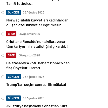
Tam 5 futbolcu….
GÜNDEM
06 Ağustos 2026
Norweç silahlı kuvvetleri kadınlardan
oluşan özel kuvvetler eğitimlerini
başlattı.
SPOR
06 Ağustos 2026
Cristiano Ronaldo’nun akıllara zarar
tüm kariyerinin istatistiğini çıkardık !
SPOR
06 Ağustos 2026
Galatasaray’a kötü haber! Monaco’dan
flaş Onyekuru kararı.
GÜNDEM
06 Ağustos 2026
Trump’tan seçim sonrası ilk mülakat
GÜNDEM
06 Ağustos 2026
Avusturya başbakanı Sebastian Kurz