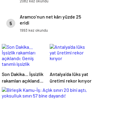
2082 kez okundu
Aramco’nun net kârı yüzde 25
eridi
5
1993 kez okundu
Son Dakika… İşsizlik
Antalya’da lüks yat
rakamları açıklandı:
üretimi rekor kırıyor
Geniş tanımlı
işsizlik yükseldi!