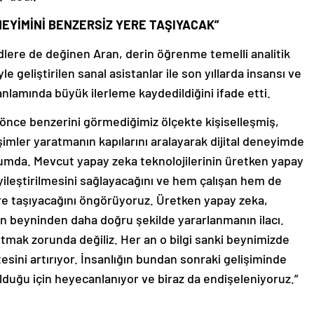
EYİMİNİ BENZERSİZ YERE TAŞIYACAK”
dlere de değinen Aran, derin öğrenme temelli analitik
le geliştirilen sanal asistanlar ile son yıllarda insansı ve
anlamında büyük ilerleme kaydedildiğini ifade etti.
önce benzerini görmediğimiz ölçekte kişiselleşmiş,
imler yaratmanın kapılarını aralayarak dijital deneyimde
rumda. Mevcut yapay zeka teknolojilerinin üretken yapay
iyileştirilmesini sağlayacağını ve hem çalışan hem de
re taşıyacağını öngörüyoruz. Üretken yapay zeka,
an beyninden daha doğru şekilde yararlanmanın ilacı.
tmak zorunda değiliz. Her an o bilgi sanki beynimizde
esini artırıyor. İnsanlığın bundan sonraki gelişiminde
 olduğu için heyecanlanıyor ve biraz da endişeleniyoruz.”