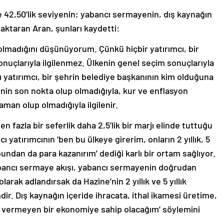
de 42,50’lik seviyenin; yabancı sermayenin, dış kaynağın
 aktaran Aran, şunları kaydetti:
 olmadığını düşünüyorum. Çünkü hiçbir yatırımcı, bir
nuçlarıyla ilgilenmez. Ülkenin genel seçim sonuçlarıyla
ncı yatırımcı, bir şehrin belediye başkanının kim olduğuna
inin son nokta olup olmadığıyla, kur ve enflasyon
man olup olmadığıyla ilgilenir.
fazla bir seferlik daha 2,5’lik bir marjı elinde tuttuğu
ı yatırımcının ‘ben bu ülkeye girerim, onların 2 yıllık, 5
 bundan da para kazanırım’ dediği karlı bir ortam sağlıyor.
bancı sermaye akışı, yabancı sermayenin doğrudan
larak adlandırsak da Hazine’nin 2 yıllık ve 5 yıllık
ir. Dış kaynağın içeride ihracata, ithal ikamesi üretime,
ık vermeyen bir ekonomiye sahip olacağım’ söylemini