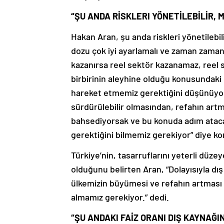
“ŞU ANDA RİSKLERI YÖNETİLEBİLİR,
Hakan Aran, şu anda riskleri yönetilebi
dozu çok iyi ayarlamalı ve zaman zaman
kazanırsa reel sektör kazanamaz, reel 
birbirinin aleyhine olduğu konusundaki 
hareket etmemiz gerektiğini düşünüyo
sürdürülebilir olmasından, refahın ar
bahsediyorsak ve bu konuda adım ataca
gerektiğini bilmemiz gerekiyor” diye k
Türkiye’nin, tasarruflarını yeterli düze
olduğunu belirten Aran, “Dolayısıyla dı
ülkemizin büyümesi ve refahın artması i
almamız gerekiyor.” dedi.
“ŞU ANDAKI FAİZ ORANI DIŞ KAYNAĞIN