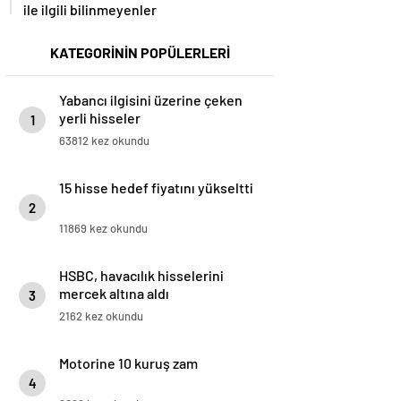
ile ilgili bilinmeyenler
KATEGORİNİN POPÜLERLERİ
Yabancı ilgisini üzerine çeken
yerli hisseler
1
63812 kez okundu
15 hisse hedef fiyatını yükseltti
2
11869 kez okundu
HSBC, havacılık hisselerini
mercek altına aldı
3
2162 kez okundu
Motorine 10 kuruş zam
4