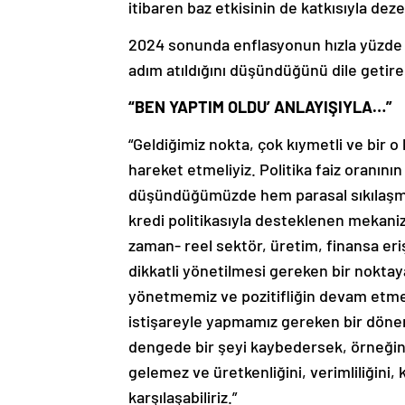
itibaren baz etkisinin de katkısıyla dez
2024 sonunda enflasyonun hızla yüzde 3
adım atıldığını düşündüğünü dile getire
“BEN YAPTIM OLDU’ ANLAYIŞIYLA…”
“Geldiğimiz nokta, çok kıymetli ve bir o
hareket etmeliyiz. Politika faiz oranının
düşündüğümüzde hem parasal sıkılaşma
kredi politikasıyla desteklenen mekanizm
zaman- reel sektör, üretim, finansa eriş
dikkatli yönetilmesi gereken bir noktay
yönetmemiz ve pozitifliğin devam etmesi
istişareyle yapmamız gereken bir dönem
dengede bir şeyi kaybedersek, örneğin,
gelemez ve üretkenliğini, verimliliğini, 
karşılaşabiliriz.”