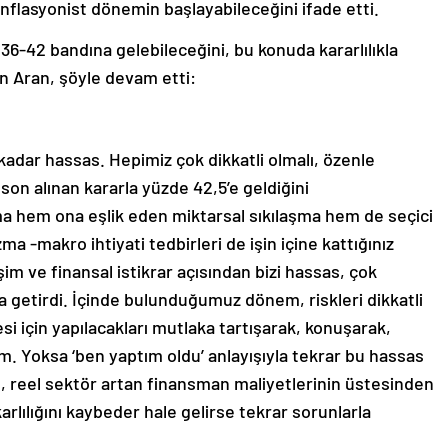
enflasyonist dönemin başlayabileceğini ifade etti.
6-42 bandına gelebileceğini, bu konuda kararlılıkla
n Aran, şöyle devam etti:
 kadar hassas. Hepimiz çok dikkatli olmalı, özenle
 son alınan kararla yüzde 42,5’e geldiğini
 hem ona eşlik eden miktarsal sıkılaşma hem de seçici
a -makro ihtiyati tedbirleri de işin içine kattığınız
im ve finansal istikrar açısından bizi hassas, çok
a getirdi. İçinde bulunduğumuz dönem, riskleri dikkatli
 için yapılacakları mutlaka tartışarak, konuşarak,
. Yoksa ‘ben yaptım oldu’ anlayışıyla tekrar bu hassas
 reel sektör artan finansman maliyetlerinin üstesinden
karlılığını kaybeder hale gelirse tekrar sorunlarla