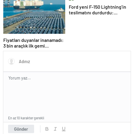
araçlar Karsan e-ATA oldu
Ford yeni F-150 Lightning’in
teslimatını durdurdu:
‘Belirtilmeyen bir sorun…’
Fiyatları duyanlar inanamadı:
3 bin araçlık ilk gemi
Almanya’ya yanaştı! BYD
fırtına gibi esiyor…
En az 10 karakter gerekli
Gönder