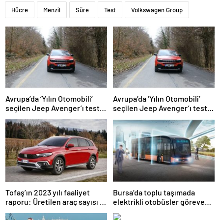
Hücre
Menzil
Süre
Test
Volkswagen Group
Avrupa’da ‘Yılın Otomobili’
Avrupa’da ‘Yılın Otomobili’
seçilen Jeep Avenger’ı test
seçilen Jeep Avenger’ı test
ettik: İşte elektrikli modele
ettik: İşte elektrikli modele
dair tüm ayrıntılar…
dair tüm ayrıntılar…
Tofaş’ın 2023 yılı faaliyet
Bursa’da toplu taşımada
raporu: Üretilen araç sayısı 7
elektrikli otobüsler göreve
milyonu da geçti!
başladı: Teslim edilen ilk