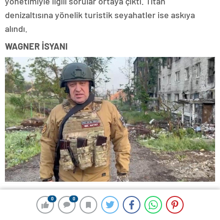
yönetimiyle ilgili sorular ortaya çıktı. Titan
denizaltısına yönelik turistik seyahatler ise askıya
alındı.
WAGNER İSYANI
24 Haziran’da ise dünya Rusya’da ortaya çıkan bir
0
0
0
0
başkaldırıya odaklandı.