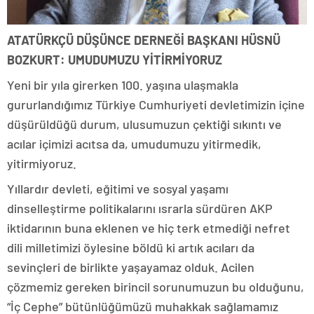
ATATÜRKÇÜ DÜŞÜNCE DERNEĞİ BAŞKANI HÜSNÜ
BOZKURT: UMUDUMUZU YİTİRMİYORUZ
Yeni bir yıla girerken 100. yaşına ulaşmakla
gururlandığımız Türkiye Cumhuriyeti devletimizin içine
düşürüldüğü durum, ulusumuzun çektiği sıkıntı ve
acılar içimizi acıtsa da, umudumuzu yitirmedik,
yitirmiyoruz.
Yıllardır devleti, eğitimi ve sosyal yaşamı
dinselleştirme politikalarını ısrarla sürdüren AKP
iktidarının buna eklenen ve hiç terk etmediği nefret
dili milletimizi öylesine böldü ki artık acıları da
sevinçleri de birlikte yaşayamaz olduk. Acilen
çözmemiz gereken birincil sorunumuzun bu olduğunu,
“İç Cephe” bütünlüğümüzü muhakkak sağlamamız