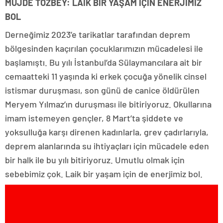
MÜJDE TOZBEY: LAİK BİR YAŞAM İÇİN ENERJİMİZ
BOL
Derneğimiz 2023’e tarikatlar tarafından deprem
bölgesinden kaçırılan çocuklarımızın mücadelesi ile
başlamıştı. Bu yılı İstanbul’da Sülaymancılara ait bir
cemaatteki 11 yaşında ki erkek çocuğa yönelik cinsel
istismar duruşması, son günü de canice öldürülen
Meryem Yılmaz’ın duruşması ile bitiriyoruz. Okullarına
imam istemeyen gençler, 8 Mart’ta şiddete ve
yoksulluğa karşı direnen kadınlarla, grev çadırlarıyla,
deprem alanlarında su ihtiyaçları için mücadele eden
bir halk ile bu yılı bitiriyoruz. Umutlu olmak için
sebebimiz çok. Laik bir yaşam için de enerjimiz bol.