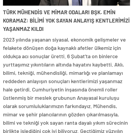
TÜRK MÜHENDİS VE MİMAR ODALARI BŞK. EMİN
KORAMAZ: BİLİMİ YOK SAYAN ANLAYIŞ KENTLERİMİZİ
YAŞANMAZ KILDI
2023 yılında yaşanan siyasal, ekonomik gelişmeler ve
felakete dönüşen doğa kaynaklı afetler ülkemiz için
oldukça acı sonuçlar üretti. 6 Şubat’ta on binlerce
yurttaşımız yıkıntıların altında hayatını kaybetti. Aklı,
bilimi, tekniği, mühendisliği, mimarlığı ve planlamayı
reddeden anlayışın sonuçları kentlerimizi yaşanmaz
hale getirdi. Cumhuriyetin inşasında önemli roller
üstlenmiş bir meslek grubunun Anayasal kuruluşu
olarak sorumluluklarımızın farkındayız. Mühendis,
mimar ve şehir plancılarının gözden çıkarılmasıyla,
bilimi ve tekniği yok sayan ranta dayalı yıkım sürecinin
birlikte işlediğini çok iyi biliyoruz. Geçtiğimiz yüzyılın