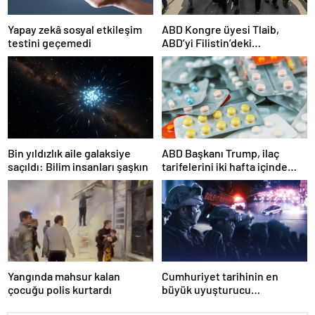
Yapay zekâ sosyal etkileşim
ABD Kongre üyesi Tlaib,
testini geçemedi
ABD’yi Filistin’deki
“soykırımda suç ortağı”
olmakla itham etti
Bin yıldızlık aile galaksiye
ABD Başkanı Trump, ilaç
saçıldı: Bilim insanları şaşkın
tarifelerini iki hafta içinde
açıklayacağını söyledi
Yangında mahsur kalan
Cumhuriyet tarihinin en
çocuğu polis kurtardı
büyük uyuşturucu
operasyonunda 566 şüpheli