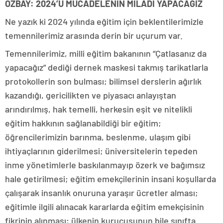
ÖZBAY: 2024’Ü MÜCADELENİN MİLADI YAPACAĞIZ
Ne yazık ki 2024 yılında eğitim için beklentilerimizle
temennilerimiz arasında derin bir uçurum var.
Temennilerimiz, milli eğitim bakanının “Çatlasanız da
yapacağız” dediği dernek maskesi takmış tarikatlarla
protokollerin son bulması; bilimsel derslerin ağırlık
kazandığı, gericilikten ve piyasacı anlayıştan
arındırılmış, hak temelli, herkesin eşit ve nitelikli
eğitim hakkının sağlanabildiği bir eğitim;
öğrencilerimizin barınma, beslenme, ulaşım gibi
ihtiyaçlarının giderilmesi; üniversitelerin tepeden
inme yönetimlerle baskılanmayıp özerk ve bağımsız
hale getirilmesi; eğitim emekçilerinin insani koşullarda
çalışarak insanlık onuruna yaraşır ücretler alması;
eğitimle ilgili alınacak kararlarda eğitim emekçisinin
fikrinin alınması; ülkenin kurucusunun bile sınıfta