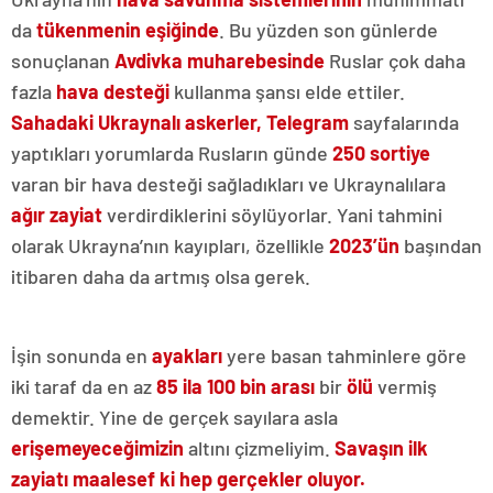
da
tükenmenin
eşiğinde
. Bu yüzden son günlerde
sonuçlanan
Avdivka
muharebesinde
Ruslar çok daha
fazla
hava desteği
kullanma şansı elde ettiler.
Sahadaki Ukraynalı askerler,
Telegram
sayfalarında
yaptıkları yorumlarda Rusların günde
250 sortiye
varan bir hava desteği sağladıkları ve Ukraynalılara
ağır zayiat
verdirdiklerini söylüyorlar. Yani tahmini
olarak Ukrayna’nın kayıpları, özellikle
2023’ün
başından
itibaren daha da artmış olsa gerek.
İşin sonunda en
ayakları
yere basan tahminlere göre
iki taraf da en az
85 ila 100 bin arası
bir
ölü
vermiş
demektir. Yine de gerçek sayılara asla
erişemeyeceğimizin
altını çizmeliyim.
Savaşın ilk
zayiatı maalesef ki hep gerçekler oluyor.