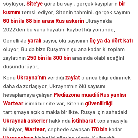
söylüyor.
Site’ye
göre bu sayı, gerçek kayıpların
bir
kısmını
temsil ediyor. Sitenin tahmini, gerçek sayının
60 bin ila 88 bin arası Rus askerin
Ukrayna’da
2022’den bu yana hayatını kaybettiği yönünde.
Genellikle
yaralı
sayısı, ölü sayısının
üç ya da dört katı
oluyor. Bu da bize Rusya’nın şu ana kadar ki toplam
zayiatının
250 bin ila 300 bin
arasında olabileceğini
düşündürüyor.
Konu
Ukrayna’nın
verdiği
zayiat
olunca bilgi edinmek
daha da zorlaşıyor. Ukrayna’nın ölü sayısını
hesaplamaya çalışan
Mediazona muadili Rus yanlısı
Wartear
isimli bir site var. Sitenin
güvenilirliği
tartışmaya açık olmakla birlikte, Rusya için sahadaki
Ukraynalı
askerler
hakkında
istihbarat
toplamasıyla
biliniyor.
Wartear
, cephede savaşan
170 bin
kadar
Ukraynalının
kişisel bilgilerine ulaştı. Kullandığı