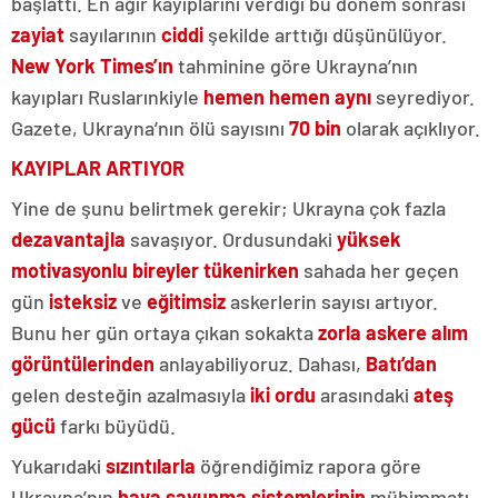
başlattı. En ağır kayıplarını verdiği bu dönem sonrası
zayiat
sayılarının
ciddi
şekilde arttığı düşünülüyor.
New York Times’ın
tahminine göre Ukrayna’nın
kayıpları Ruslarınkiyle
hemen hemen aynı
seyrediyor.
Gazete, Ukrayna’nın ölü sayısını
70 bin
olarak açıklıyor.
KAYIPLAR ARTIYOR
Yine de şunu belirtmek gerekir; Ukrayna çok fazla
dezavantajla
savaşıyor. Ordusundaki
yüksek
motivasyonlu bireyler tükenirken
sahada her geçen
gün
isteksiz
ve
eğitimsiz
askerlerin sayısı artıyor.
Bunu her gün ortaya çıkan sokakta
zorla askere alım
görüntülerinden
anlayabiliyoruz. Dahası,
Batı’dan
gelen desteğin azalmasıyla
iki ordu
arasındaki
ateş
gücü
farkı büyüdü.
Yukarıdaki
sızıntılarla
öğrendiğimiz rapora göre
Ukrayna’nın
hava savunma sistemlerinin
mühimmatı