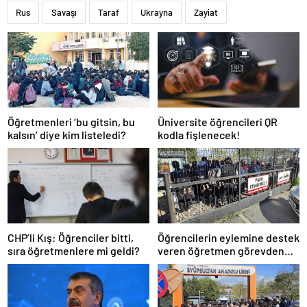
Rus
Savaşı
Taraf
Ukrayna
Zayiat
Öğretmenleri ‘bu gitsin, bu
Üniversite öğrencileri QR
kalsın’ diye kim listeledi?
kodla fişlenecek!
CHP’li Kış: Öğrenciler bitti,
Öğrencilerin eylemine destek
sıra öğretmenlere mi geldi?
veren öğretmen görevden
uzaklaştırıldı