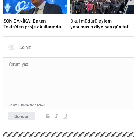
SON DAKİKA: Bakan
Okul müdürü eylem
Tekin’den proje okullarındaki
yapılmasın diye beş gün tatil
atamalara ilişkin açıklama
ilan etti
En az 10 karakter gerekli
Gönder