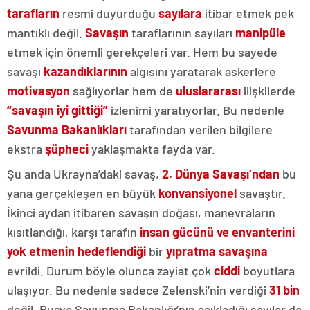
tarafların
resmi duyurduğu
sayılara
itibar etmek pek
mantıklı değil.
Savaşın
taraflarının sayıları
manipüle
etmek için önemli gerekçeleri var. Hem bu sayede
savaşı
kazandıklarının
algısını yaratarak askerlere
motivasyon
sağlıyorlar hem de
uluslararası
ilişkilerde
“savaşın iyi gittiği”
izlenimi yaratıyorlar. Bu nedenle
Savunma Bakanlıkları
tarafından verilen bilgilere
ekstra
şüpheci
yaklaşmakta fayda var.
Şu anda Ukrayna’daki savaş,
2. Dünya Savaşı’ndan
bu
yana gerçekleşen en büyük
konvansiyonel
savaştır.
İkinci aydan itibaren savaşın doğası, manevraların
kısıtlandığı, karşı tarafın
insan gücünü ve envanterini
yok etmenin hedeflendiği
bir
yıpratma savaşına
evrildi. Durum böyle olunca zayiat çok
ciddi
boyutlara
ulaşıyor. Bu nedenle sadece Zelenski’nin verdiği
31 bin
değil, Rusya Savunma Bakanlığı’nın açıkladığı sayılar da