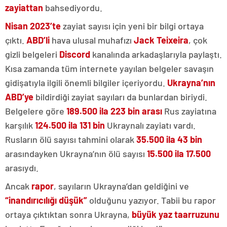
zayiattan
bahsediyordu.
Nisan 2023’te
zayiat sayısı için yeni bir bilgi ortaya
çıktı.
ABD’li
hava ulusal muhafızı
Jack Teixeira
, çok
gizli belgeleri
Discord
kanalında arkadaşlarıyla paylaştı.
Kısa zamanda tüm internete yayılan belgeler savaşın
gidişatıyla ilgili önemli bilgiler içeriyordu.
Ukrayna’nın
ABD’ye
bildirdiği zayiat sayıları da bunlardan biriydi.
Belgelere göre
189.500 ila 223 bin arası
Rus zayiatına
karşılık
124.500 ila 131 bin
Ukraynalı zayiatı vardı.
Rusların ölü sayısı tahmini olarak
35.500 ila 43 bin
arasındayken Ukrayna’nın ölü sayısı
15.500 ila 17.500
arasıydı.
Ancak
rapor
, sayıların Ukrayna’dan geldiğini ve
“inandırıcılığı düşük”
olduğunu yazıyor. Tabii bu rapor
ortaya çıktıktan sonra Ukrayna,
büyük yaz taarruzunu