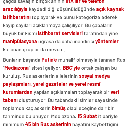
çağda savaşın birçok anının
İHA’lar ve telefon
aracılığıyla
kaydedildiği düşünüldüğünde
açık kaynak
istihbaratını
toplayarak ve bunu kategorize ederek
kayıp sayıları açıklanmaya çalışılıyor. Bu çabaların
büyük bir kısmı
istihbarat servisleri
tarafından yine
manipülasyona
uğrasa da daha inandırıcı
yöntemler
kullanan gruplar da mevcut.
Bunların başında
Putin’e
muhalif olmasıyla tanınan Rus
“
Mediazona
” sitesi geliyor.
BBC’yle
ortak çalışan bu
kuruluş, Rus askerlerin ailelerinin
sosyal medya
paylaşımları, yerel gazeteler ve yerel resmî
kurumlardan
yapılan açıklamaları toplayarak bir
veri
tabanı
oluşturuyor. Bu tabandaki isimler sayesinde
toplamda kaç askerin
ölmüş
olabileceğine dair bir
tahminde bulunuyor. Mediazona,
15 Şubat
itibariyle
minimum
45 bin Rus askerinin
hayatını kaybettiğini