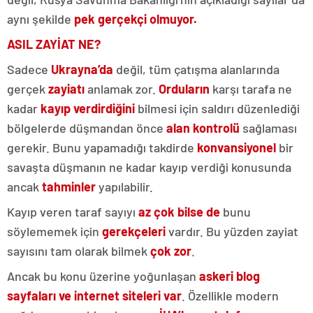
aynı şekilde
pek gerçekçi olmuyor.
ASIL ZAYİAT NE?
Sadece
Ukrayna’da
değil, tüm çatışma alanlarında
gerçek
zayiatı
anlamak zor.
Orduların
karşı tarafa ne
kadar
kayıp verdirdiğini
bilmesi için saldırı düzenlediği
bölgelerde düşmandan önce
alan kontrolü
sağlaması
gerekir. Bunu yapamadığı takdirde
konvansiyonel
bir
savaşta düşmanın ne kadar kayıp verdiği konusunda
ancak
tahminler
yapılabilir.
Kayıp veren taraf sayıyı
az çok bilse de
bunu
söylememek için
gerekçeleri
vardır. Bu yüzden zayiat
sayısını tam olarak bilmek
çok zor
.
Ancak bu konu üzerine yoğunlaşan
askeri blog
sayfaları ve internet siteleri var
. Özellikle modern