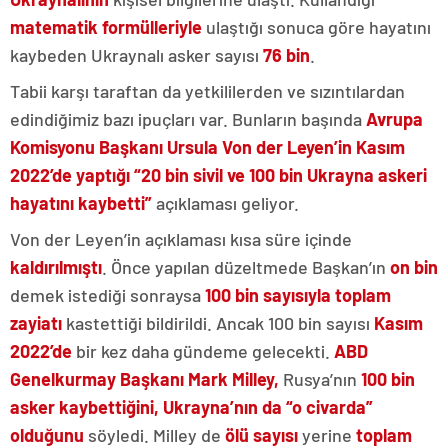
matematik formülleriyle
ulaştığı sonuca göre hayatını
kaybeden Ukraynalı asker sayısı
76 bin
.
Tabii karşı taraftan da yetkililerden ve sızıntılardan
edindiğimiz bazı ipuçları var. Bunların başında
Avrupa
Komisyonu Başkanı Ursula Von der Leyen’in Kasım
2022’de yaptığı “20 bin sivil ve 100 bin Ukrayna askeri
hayatını kaybetti”
açıklaması geliyor.
Von der Leyen’in açıklaması kısa süre içinde
kaldırılmıştı
. Önce yapılan düzeltmede Başkan’ın
on bin
demek istediği sonraysa
100 bin sayısıyla toplam
zayiatı
kastettiği bildirildi. Ancak 100 bin sayısı
Kasım
2022’de
bir kez daha gündeme gelecekti.
ABD
Genelkurmay Başkanı Mark Milley,
Rusya’nın
100 bin
asker kaybettiğini, Ukrayna’nın da “o civarda”
olduğunu
söyledi. Milley de
ölü
sayısı
yerine
toplam