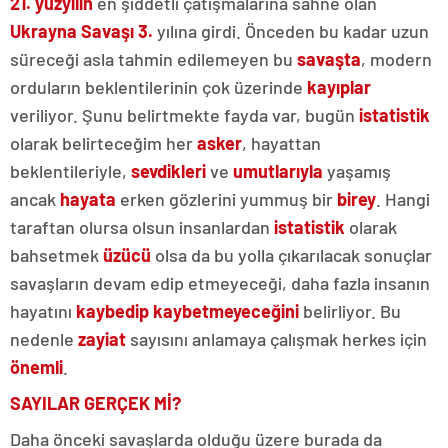
21. yüzyılın
en şiddetli çatışmalarına sahne olan
Ukrayna Savaşı 3.
yılına girdi. Önceden bu kadar uzun
süreceği asla tahmin edilemeyen bu
savaşta
, modern
orduların beklentilerinin çok üzerinde
kayıplar
veriliyor. Şunu belirtmekte fayda var, bugün
istatistik
olarak belirteceğim her
asker
, hayattan
beklentileriyle,
sevdikleri
ve
umutlarıyla
yaşamış
ancak
hayata
erken gözlerini yummuş bir
birey
. Hangi
taraftan olursa olsun insanlardan
istatistik
olarak
bahsetmek
üzücü
olsa da bu yolla çıkarılacak sonuçlar
savaşların devam edip etmeyeceği, daha fazla insanın
hayatını
kaybedip kaybetmeyeceğini
belirliyor. Bu
nedenle
zayiat
sayısını anlamaya çalışmak herkes için
önemli
.
SAYILAR GERÇEK Mİ?
Daha önceki savaşlarda olduğu üzere burada da