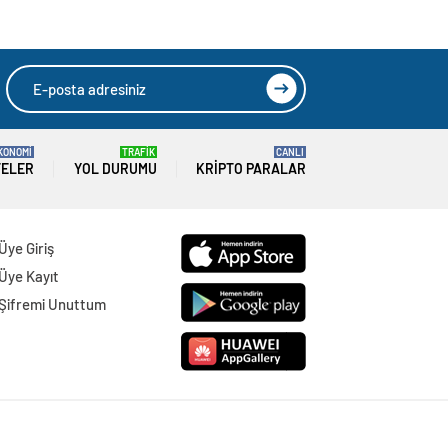
KONOMİ
TRAFİK
CANLI
TELER
YOL DURUMU
KRIPTO PARALAR
Üye Giriş
Üye Kayıt
Şifremi Unuttum