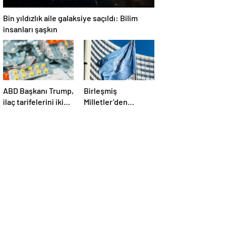
Bin yıldızlık aile galaksiye saçıldı: Bilim
insanları şaşkın
ABD Başkanı Trump,
Birleşmiş
ilaç tarifelerini iki
Milletler’den
hafta içinde
ABD’nin Yemen’e
açıklayacağını
düzenlediği son
söyledi
saldırılarla ilgili
açıklama