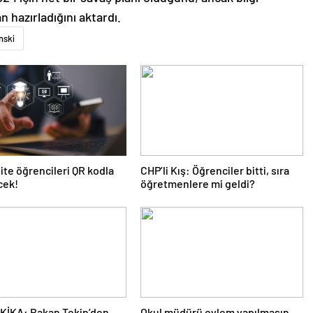
an hazırladığını aktardı.
nski
ite öğrencileri QR kodla
CHP’li Kış: Öğrenciler bitti, sıra
cek!
öğretmenlere mi geldi?
KİKA: Bakan Tekin’den
Okul müdürü eylem yapılmasın