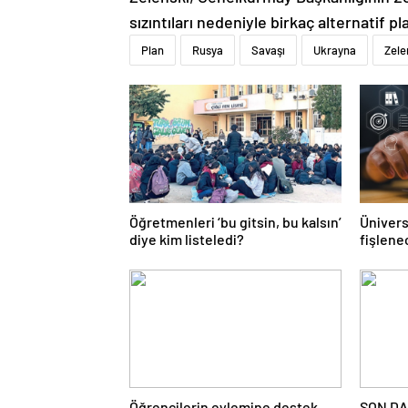
sızıntıları nedeniyle birkaç alternatif pl
Plan
Rusya
Savaşı
Ukrayna
Zele
Öğretmenleri ‘bu gitsin, bu kalsın’
Ünivers
diye kim listeledi?
fişlene
Öğrencilerin eylemine destek
SON DA