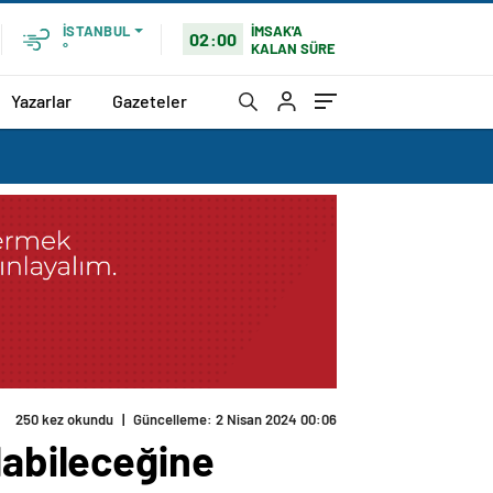
İMSAK'A
İSTANBUL
02:00
KALAN SÜRE
°
Yazarlar
Gazeteler
250 kez okundu
|
Güncelleme: 2 Nisan 2024 00:06
labileceğine