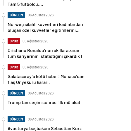
Tam 5 futbolcu….
GÜNDEM
06 Ağustos 2026
Norweç silahlı kuvvetleri kadınlardan
oluşan özel kuvvetler eğitimlerini
başlattı.
SPOR
06 Ağustos 2026
Cristiano Ronaldo’nun akıllara zarar
tüm kariyerinin istatistiğini çıkardık !
SPOR
06 Ağustos 2026
Galatasaray’a kötü haber! Monaco’dan
flaş Onyekuru kararı.
GÜNDEM
06 Ağustos 2026
Trump’tan seçim sonrası ilk mülakat
GÜNDEM
06 Ağustos 2026
Avusturya başbakanı Sebastian Kurz