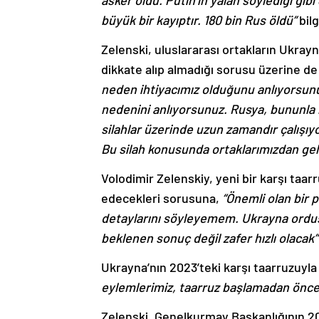
asker öldü. Putin’in yalan söylediği gibi
büyük bir kayıptır. 180 bin Rus öldü”
bilg
Zelenski, uluslararası ortakların Ukray
dikkate alıp almadığı sorusu üzerine d
neden ihtiyacımız olduğunu anlıyorsun
nedenini anlıyorsunuz. Rusya, bununla 
silahlar üzerinde uzun zamandır çalışıy
Bu silah konusunda ortaklarımızdan gel
Volodimir Zelenskiy, yeni bir karşı ta
edecekleri sorusuna,
“Önemli olan bir p
detaylarını söyleyemem. Ukrayna ordusun
beklenen sonuç değil zafer hızlı olacak”
Ukrayna’nın 2023’teki karşı taarruzuyla i
eylemlerimiz, taarruz başlamadan önce
Zelenski, Genelkurmay Başkanlığının 202