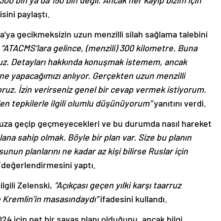
 300 bin ya da 150 bin değil. Ancak her kayıp bizim için
isini paylaştı.
na’ya gecikmeksizin uzun menzilli silah sağlama talebini
e
“ATACMS’lara gelince, (menzili) 300 kilometre. Buna
uz. Detayları hakkında konuşmak istemem, ancak
ne yapacağımızı anlıyor. Gerçekten uzun menzilli
oruz. İzin verirseniz genel bir cevap vermek istiyorum.
en tepkilerle ilgili olumlu düşünüyorum”
yanıtını verdi.
arruza geçip geçmeyecekleri ve bu durumda nasıl hareket
lana sahip olmak. Böyle bir plan var. Size bu planın
un planlarını ne kadar az kişi bilirse Ruslar için
değerlendirmesini yaptı.
lgili Zelenski,
“Açıkçası geçen yılki karşı taarruz
 Kremlin’in masasındaydı”
ifadesini kullandı.
4 için net bir savaş planı olduğunu, ancak bilgi