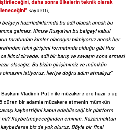
liştirileceğini, daha sonra ülkelerin teknik olarak
gileneceğini”
kaydetti.
ili belgeyi hazırladıklarında bu adil olacak ancak bu
amına gelmez. Kimse Rusya’nın bu belgeyi kabul
rın tarafından kimler olacağını bilmiyoruz ancak her
afından tahıl girişimi formatında olduğu gibi Rus
e ikinci zirvede, adil bir barış ve savaşın sona ermesi
hazır olacağız. Bu bizim girişimimiz ve mümkün
olmasını istiyoruz. İleriye doğru adım atmalıyız”
 Başkanı Vladimir Putin ile müzakerelere hazır olup
ni öldüren bir adamla müzakere etmenin mümkün
savaşı kaybettiğini kabul edebileceği bir platform
ek mi? Kaybetmeyeceğinden eminim. Kazanmaktan
kaybederse biz de yok oluruz. Böyle bir final