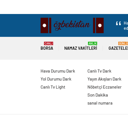
Ha
ed
CANLI
ANLIK
GÜNLÜ
BORSA
NAMAZ VAKITLERI
GAZETELE
Hava Durumu Dark
Canlı Tv Dark
Yol Durumu Dark
Yayın Akışları Dark
Canlı Tv Light
Nöbetçi Eczaneler
Son Dakika
sanal numara