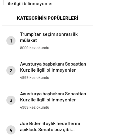
ile ilgili bilinmeyenler
KATEGORİNİN POPÜLERLERİ
Trump’tan seçim sonrası ilk
mülakat
1
8009 kez okundu
Avusturya başbakanı Sebastian
Kurz ile ilgili bilinmeyenler
2
4969 kez okundu
Avusturya başbakanı Sebastian
Kurz ile ilgili bilinmeyenler
3
4969 kez okundu
Joe Biden 6 aylık hedeflerini
açıkladı. Senato buz gibi…
4