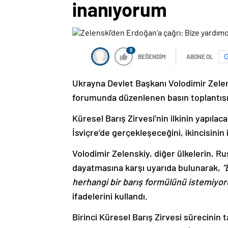
inanıyorum
0
BEĞENDİM
ABONE OL
Ukrayna Devlet Başkanı Volodimir Zelen
forumunda düzenlenen basın toplantıs
Küresel Barış Zirvesi’nin ilkinin yapıla
İsviçre’de gerçekleşeceğini, ikincisinin 
Volodimir Zelenskiy, diğer ülkelerin, R
dayatmasına karşı uyarıda bulunarak,
“
herhangi bir barış formülünü istemiyor
ifadelerini kullandı.
Birinci Küresel Barış Zirvesi sürecinin 