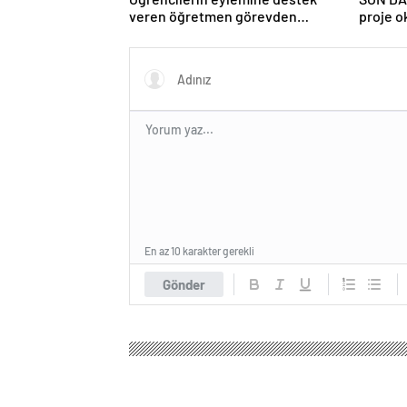
veren öğretmen görevden
proje o
uzaklaştırıldı
ilişkin 
En az 10 karakter gerekli
Gönder