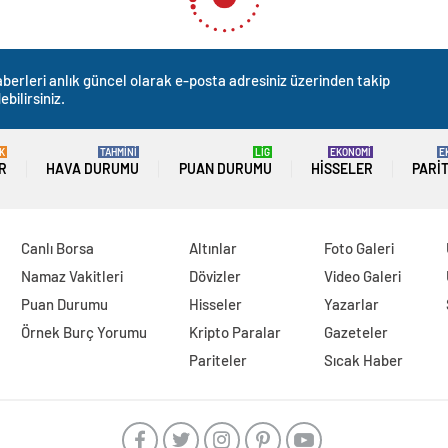
berleri anlık güncel olarak e-posta adresiniz üzerinden takip
ebilirsiniz.
K
TAHMİNİ
LİG
EKONOMİ
E
R
HAVA DURUMU
PUAN DURUMU
HISSELER
PARI
Canlı Borsa
Altınlar
Foto Galeri
Namaz Vakitleri
Dövizler
Video Galeri
Puan Durumu
Hisseler
Yazarlar
Örnek Burç Yorumu
Kripto Paralar
Gazeteler
Pariteler
Sıcak Haber