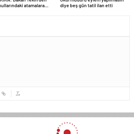
kullarındaki atamalara
diye beş gün tatil ilan etti
açıklama