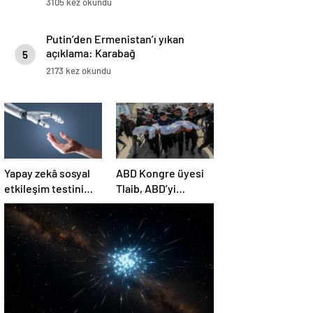
3105 kez okundu
Putin’den Ermenistan’ı yıkan
açıklama: Karabağ
5
Azerbaycan’ın ayrılmaz bir
2173 kez okundu
parçasıdır!
Yapay zekâ sosyal
ABD Kongre üyesi
etkileşim testini
Tlaib, ABD’yi
geçemedi
Filistin’deki
“soykırımda suç
ortağı” olmakla
itham etti