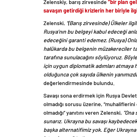
Zelenskiy, barış zirvesinde
“bir plan ge
savaşın getirdiği krizlerin her biriyle il
Zelenski,
“(Barış zirvesinde) Ülkeler ilg
Rusya’nın bu belgeyi kabul edeceği anl
edeceğini garanti edemez. (Rusya) Onla
halükarda bu belgenin müzakereciler tar
tarafına sunulacağını söylüyoruz. Böylec
için uygun diplomatik adımları atmaya 
olduğunca çok sayıda ülkenin yanımızda 
değerlendirmesinde bulundu.
Savaşı sona erdirmek için Rusya Devlet
olmadığı sorusu üzerine, “muhalifleri
olmadığı” yanıtını veren Zelenski,
“Ona 
sunarız. Ukrayna bu savaşı kaybedec
başka alternatifimiz yok. Eğer Ukrayna 