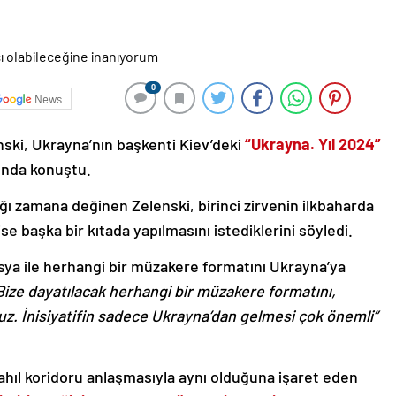
0
News
ski, Ukrayna’nın başkenti Kiev’deki
“Ukrayna. Yıl 2024”
ında konuştu.
cağı zamana değinen Zelenski, birinci zirvenin ilkbaharda
ise başka bir kıtada yapılmasını istediklerini söyledi.
usya ile herhangi bir müzakere formatını Ukrayna’ya
Bize dayatılacak herhangi bir müzakere formatını,
uz. İnisiyatifin sadece Ukrayna’dan gelmesi çok önemli”
tahıl koridoru anlaşmasıyla aynı olduğuna işaret eden