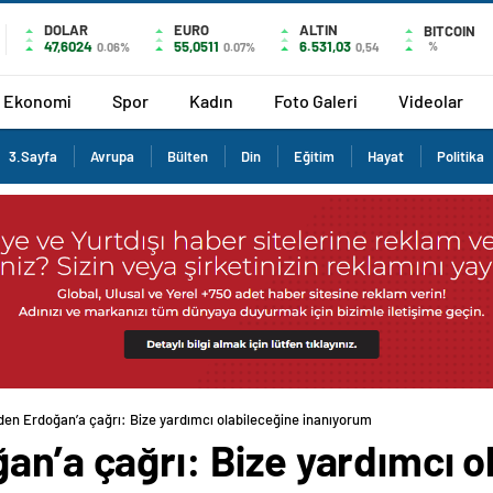
DOLAR
EURO
ALTIN
BITCOIN
47,6024
55,0511
6.531,03
%
0.06%
0.07%
0,54
Ekonomi
Spor
Kadın
Foto Galeri
Videolar
3.Sayfa
Avrupa
Bülten
Din
Eğitim
Hayat
Politika
’den Erdoğan’a çağrı: Bize yardımcı olabileceğine inanıyorum
an’a çağrı: Bize yardımcı o