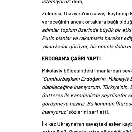
istemiyoruz”
dedi.
Zelenski, Ukrayna’nın savaşı kaybedip
vereceğinin ancak ortaklara bağlı oldu
adımlar toplum üzerinde büyük bir etki
Putin planlar ve rakamlarla hareket ed
yılına kadar görüyor, biz onunla daha er
ERDOĞAN’A ÇAĞRI YAPTI
Mıkolayiv bölgesindeki limanlardan sev
“Cumhurbaşkanı Erdoğan’ın, Mıkolayiv 
olabileceğine inanıyorum. Türkiye’nin, 
Gutteres ile Karadeniz’de seyrüsefer s
görüşmeye hazırız. Bu konunun (Küresel 
inanıyoruz”
sözlerini sarf etti.
İlk kez Ukrayna’nın savaştaki asker kay