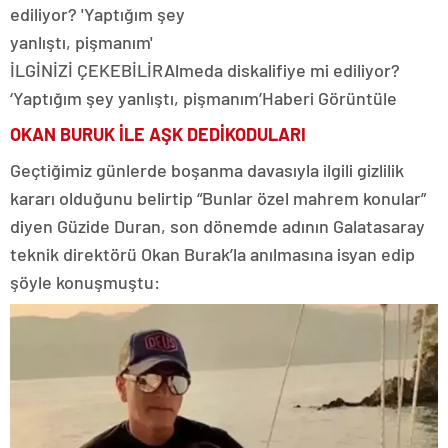
İLGİNİZİ ÇEKEBİLİR
Almeda diskalifiye mi ediliyor?
‘Yaptığım şey yanlıştı, pişmanım’
Haberi Görüntüle
OKAN BURUK İLE AŞK DEDİKODULARI
Geçtiğimiz günlerde boşanma davasıyla ilgili gizlilik
kararı olduğunu belirtip “Bunlar özel mahrem konular”
diyen Güzide Duran, son dönemde adının Galatasaray
teknik direktörü Okan Burak’la anılmasına isyan edip
şöyle konuşmuştu: