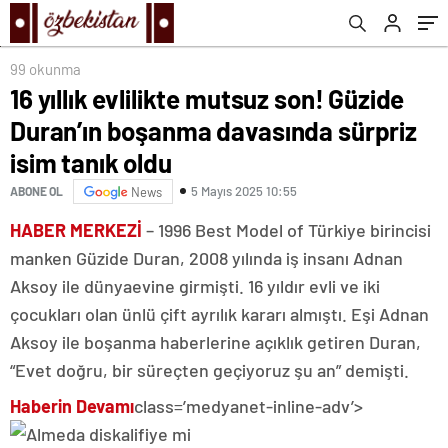
99 okunma
16 yıllık evlilikte mutsuz son! Güzide
Duran’ın boşanma davasında sürpriz
isim tanık oldu
5 Mayıs 2025 10:55
ABONE OL
News
HABER MERKEZİ
– 1996 Best Model of Türkiye birincisi
manken Güzide Duran, 2008 yılında iş insanı Adnan
Aksoy ile dünyaevine girmişti. 16 yıldır evli ve iki
çocukları olan ünlü çift ayrılık kararı almıştı. Eşi Adnan
Aksoy ile boşanma haberlerine açıklık getiren Duran,
“Evet doğru, bir süreçten geçiyoruz şu an” demişti.
Haberin Devamı
class=’medyanet-inline-adv’>