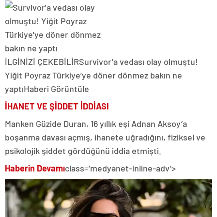
İLGİNİZİ ÇEKEBİLİR
Survivor’a vedası olay olmuştu!
Yiğit Poyraz Türkiye’ye döner dönmez bakın ne
yaptı
Haberi Görüntüle
İHANET VE ŞİDDET İDDİASI
Manken Güzide Duran, 16 yıllık eşi Adnan Aksoy’a
boşanma davası açmış, ihanete uğradığını, fiziksel ve
psikolojik şiddet gördüğünü iddia etmişti.
Haberin Devamı
class=’medyanet-inline-adv’>