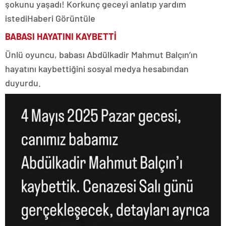
şokunu yaşadı! Korkunç geceyi anlatıp yardım
istedi
Haberi Görüntüle
BABASI HAYATINI KAYBETTİ
Ünlü oyuncu, babası Abdülkadir Mahmut Balçın’ın
hayatını kaybettiğini sosyal medya hesabından
duyurdu.