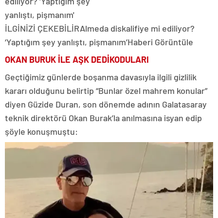
İLGİNİZİ ÇEKEBİLİR
Almeda diskalifiye mi ediliyor?
‘Yaptığım şey yanlıştı, pişmanım’
Haberi Görüntüle
OKAN BURUK İLE AŞK DEDİKODULARI
Geçtiğimiz günlerde boşanma davasıyla ilgili gizlilik
kararı olduğunu belirtip “Bunlar özel mahrem konular”
diyen Güzide Duran, son dönemde adının Galatasaray
teknik direktörü Okan Burak’la anılmasına isyan edip
şöyle konuşmuştu: