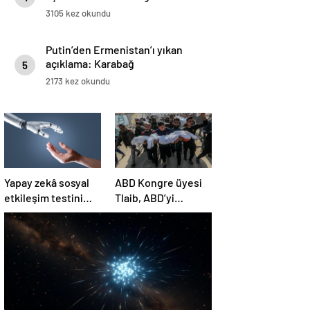
3105 kez okundu
Putin’den Ermenistan’ı yıkan
açıklama: Karabağ
5
Azerbaycan’ın ayrılmaz bir
2173 kez okundu
parçasıdır!
Yapay zekâ sosyal
ABD Kongre üyesi
etkileşim testini
Tlaib, ABD’yi
geçemedi
Filistin’deki
“soykırımda suç
ortağı” olmakla
itham etti