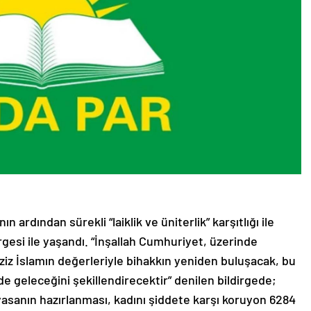
 ardından sürekli “laiklik ve üniterlik” karşıtlığı ile
rgesi ile yaşandı. “İnşallah Cumhuriyet, üzerinde
aziz İslamın değerleriyle bihakkın yeniden buluşacak, bu
de geleceğini şekillendirecektir” denilen bildirgede;
ayasanın hazırlanması, kadını şiddete karşı koruyon 6284
nafaka uygulamasına son verilmesi ve karma eğitimin