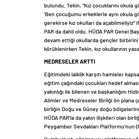
bulundu. Tekin, “Kız çocuklarını okula
‘Ben çocuğumu erkeklerle aynı okula g
gerekirse kız okulları da açabilmeliyiz”
PAR da dahil oldu. HÜDA PAR Genel Başk
devam ettiği okullarda gençler birbirini
körüklenirken Tekin, kız okullarının yasa
MEDRESELER ARTTI
Eğitimdeki laiklik karşıtı hamleler ka
eğitim çağındaki çocukları hedef alması
yakınlığı ile bilenen ve başkanlığını Hiz
Alimler ve Medreseler Birliği ön plana ç
birliğin Doğu ve Güney doğu bölgelerind
HÜDA PAR’la da yakın ilişkileri olan bi
Peygamber Sevdalıları Platformu’nun (
Cumhuriyet, söz konusu platformun yö