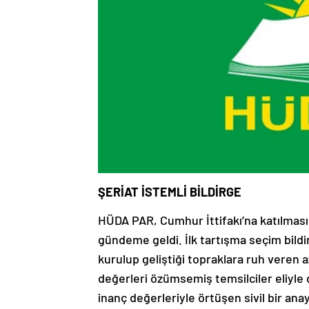
ŞERİAT İSTEMLİ BİLDİRGE
HÜDA PAR, Cumhur İttifakı’na katılmasının
gündeme geldi. İlk tartışma seçim bildi
kurulup geliştiği topraklara ruh veren 
değerleri özümsemiş temsilciler eliyle 
inanç değerleriyle örtüşen sivil bir an
sayılı yasanın değiştirilmesi, süresiz 