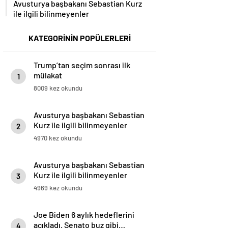
ile ilgili bilinmeyenler
KATEGORİNİN POPÜLERLERİ
Trump’tan seçim sonrası ilk
mülakat
1
8009 kez okundu
Avusturya başbakanı Sebastian
Kurz ile ilgili bilinmeyenler
2
4970 kez okundu
Avusturya başbakanı Sebastian
Kurz ile ilgili bilinmeyenler
3
4969 kez okundu
Joe Biden 6 aylık hedeflerini
açıkladı. Senato buz gibi…
4