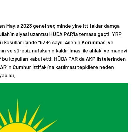
len Mayıs 2023 genel seçiminde yine ittifaklar damga
lah’ın siyasi uzantısı HÜDA PAR’la temasa geçti. YRP,
u koşullar içinde “6284 sayılı Ailenin Korunması ve
ın ve süresiz nafakanın kaldırılması ile ahlaki ve manevi
P bu koşulları kabul etti. HÜDA PAR da AKP listelerinden
PAR’ın Cumhur İttifakı’na katılması tepkilere neden
yapıldı.