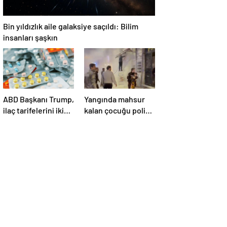
Bin yıldızlık aile galaksiye saçıldı: Bilim
insanları şaşkın
ABD Başkanı Trump,
Yangında mahsur
ilaç tarifelerini iki
kalan çocuğu polis
hafta içinde
kurtardı
açıklayacağını
söyledi