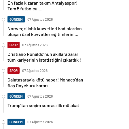
Tam 5 futbolcu….
GÜNDEM
07 Ağustos 2026
Norweç silahlı kuvvetleri kadınlardan
oluşan özel kuvvetler eğitimlerini
başlattı.
SPOR
07 Ağustos 2026
Cristiano Ronaldo’nun akıllara zarar
tüm kariyerinin istatistiğini çıkardık !
SPOR
07 Ağustos 2026
Galatasaray’a kötü haber! Monaco’dan
flaş Onyekuru kararı.
GÜNDEM
07 Ağustos 2026
Trump’tan seçim sonrası ilk mülakat
GÜNDEM
07 Ağustos 2026
Avusturya başbakanı Sebastian Kurz