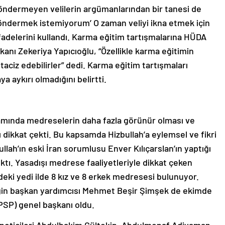
 göndermeyen velilerin argümanlarından bir tanesi de
öndermek istemiyorum’ O zaman veliyi ikna etmek için
 ifadelerini kullandı. Karma eğitim tartışmalarına HÜDA
anı Zekeriya Yapıcıoğlu, “Özellikle karma eğitimin
 taciz edebilirler” dedi. Karma eğitim tartışmaları
ya aykırı olmadığını belirtti.
psamında medreselerin daha fazla görünür olması ve
 dikkat çekti. Bu kapsamda Hizbullah’a eylemsel ve fikri
bullah’ın eski İran sorumlusu Enver Kılıçarslan’ın yaptığı
ıktı. Yasadışı medrese faaliyetleriyle dikkat çeken
eki yedi ilde 8 kız ve 8 erkek medresesi bulunuyor.
rliğin başkan yardımcısı Mehmet Beşir Şimşek de ekimde
PSP) genel başkanı oldu.
neticileri Abdulhakim Gültekin, Abdulmenaf Adiyaman