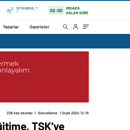
İMSAK'A
İSTANBUL
02:00
KALAN SÜRE
°
Yazarlar
Gazeteler
rolaşması derinleşti
ğitime, TSK’ye