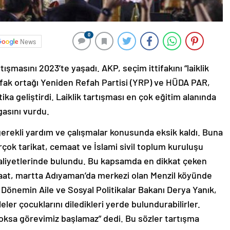
0
News
tışmasını 2023’te yaşadı. AKP, seçim ittifakını “laiklik
ttifak ortağı Yeniden Refah Partisi (YRP) ve HÜDA PAR,
tika geliştirdi. Laiklik tartışması en çok eğitim alanında
gasını vurdu.
erekli yardım ve çalışmalar konusunda eksik kaldı. Buna
Birçok tarikat, cemaat ve İslami sivil toplum kuruluşu
faaliyetlerinde bulundu. Bu kapsamda en dikkat çeken
aat, martta Adıyaman’da merkezi olan Menzil köyünde
. Dönemin Aile ve Sosyal Politikalar Bakanı Derya Yanık,
ileler çocuklarını diledikleri yerde bulundurabilirler.
yoksa görevimiz başlamaz” dedi. Bu sözler tartışma