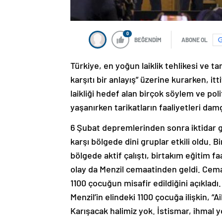
0
BEĞENDİM
ABONE OL
Türkiye, en yoğun laiklik tehlikesi ve tar
karşıtı bir anlayış” üzerine kurarken, i
laikliği hedef alan birçok söylem ve poli
yaşanırken tarikatların faaliyetleri dam
6 Şubat depremlerinden sonra iktidar g
karşı bölgede dini gruplar etkili oldu. 
bölgede aktif çalıştı, birtakım eğitim 
olay da Menzil cemaatinden geldi. Cem
1100 çocuğun misafir edildiğini açıkladı
Menzil’in elindeki 1100 çocuğa ilişkin, “A
Karışacak halimiz yok. İstismar, ihmal 
konusu oldu.