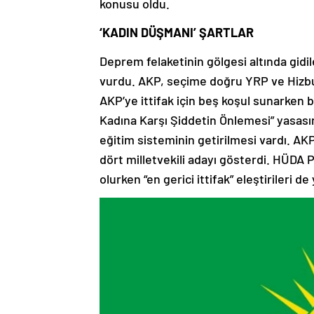
‘KADIN DÜŞMANI’ ŞARTLAR
Deprem felaketinin gölgesi altında gidi
vurdu. AKP, seçime doğru YRP ve Hizbul
AKP’ye ittifak için beş koşul sunarken b
Kadına Karşı Şiddetin Önlemesi” yasasın
eğitim sisteminin getirilmesi vardı. AK
dört milletvekili adayı gösterdi. HÜDA 
olurken “en gerici ittifak” eleştirileri de 