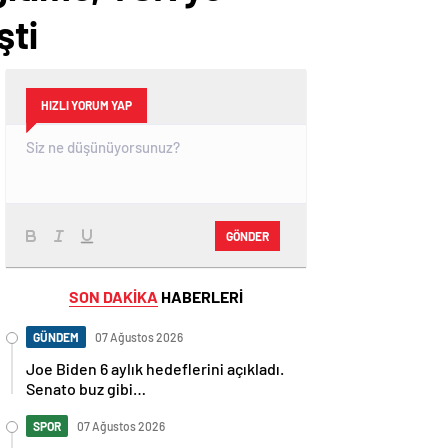
şti
HIZLI YORUM YAP
GÖNDER
SON DAKİKA
HABERLERİ
GÜNDEM
07 Ağustos 2026
Joe Biden 6 aylık hedeflerini açıkladı.
Senato buz gibi…
SPOR
07 Ağustos 2026
En fazla kızaran takım Antalyaspor!