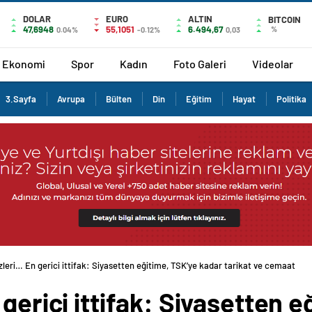
DOLAR
EURO
ALTIN
BITCOIN
47,6948
55,1051
6.494,67
%
0.04%
-0.12%
0,03
Ekonomi
Spor
Kadın
Foto Galeri
Videolar
3.Sayfa
Avrupa
Bülten
Din
Eğitim
Hayat
Politika
zleri… En gerici ittifak: Siyasetten eğitime, TSK’ye kadar tarikat ve cemaat kad
gerici ittifak: Siyasetten e