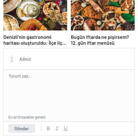
promosyon veriyor?
Denizli’nin gastronomi
Bugün iftarda ne pişirsem?
haritası oluşturuldu: İlçe ilçe
12. gün iftar menüsü
lezzet haritasi
En az 10 karakter gerekli
Gönder