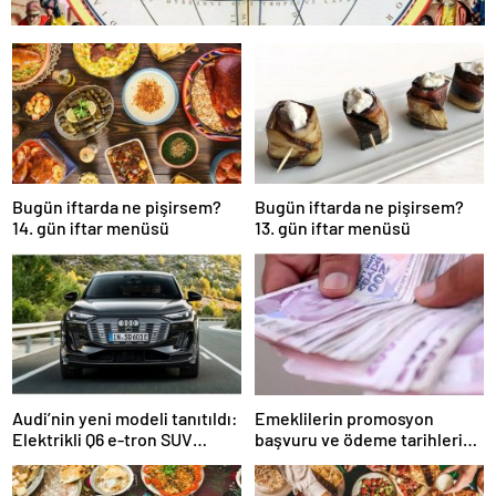
Bugün iftarda ne pişirsem?
Bugün iftarda ne pişirsem?
14. gün iftar menüsü
13. gün iftar menüsü
Audi’nin yeni modeli tanıtıldı:
Emeklilerin promosyon
Elektrikli Q6 e-tron SUV
başvuru ve ödeme tarihleri
yüzde 15 fiyat avantajı ile
belli oldu: Hangi banka
geliyor…
emekliye ne kadar