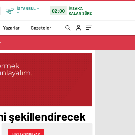
İMSAK'A
İSTANBUL
02:00
KALAN SÜRE
°
Yazarlar
Gazeteler
r
ini şekillendirecek
HIZLI YORUM YAP