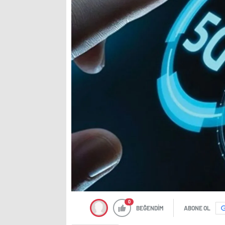
0
BEĞENDİM
ABONE OL