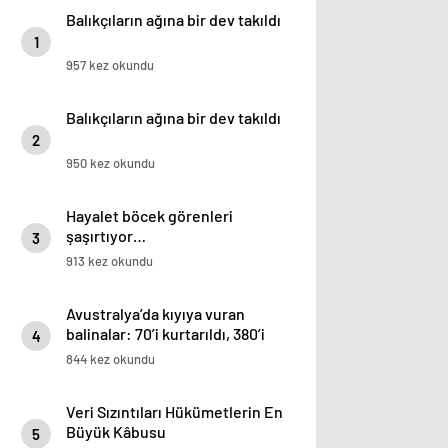
Balıkçıların ağına bir dev takıldı
1
957 kez okundu
Balıkçıların ağına bir dev takıldı
2
950 kez okundu
Hayalet böcek görenleri
şaşırtıyor…
3
913 kez okundu
Avustralya’da kıyıya vuran
balinalar: 70’i kurtarıldı, 380’i
4
öldü
844 kez okundu
Veri Sızıntıları Hükümetlerin En
Büyük Kâbusu
5