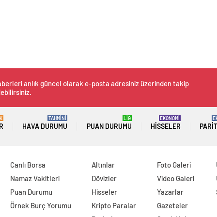
berleri anlık güncel olarak e-posta adresiniz üzerinden takip
ebilirsiniz.
K
TAHMİNİ
LİG
EKONOMİ
E
R
HAVA DURUMU
PUAN DURUMU
HISSELER
PARI
Canlı Borsa
Altınlar
Foto Galeri
Namaz Vakitleri
Dövizler
Video Galeri
Puan Durumu
Hisseler
Yazarlar
Örnek Burç Yorumu
Kripto Paralar
Gazeteler