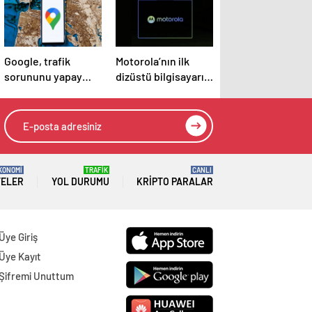
Google, trafik
Motorola’nın ilk
sorununu yapay
dizüstü bilgisayarı
zeka ile çözecek
sızdırıldı
KONOMİ
TRAFİK
CANLI
TELER
YOL DURUMU
KRIPTO PARALAR
Üye Giriş
Üye Kayıt
Şifremi Unuttum