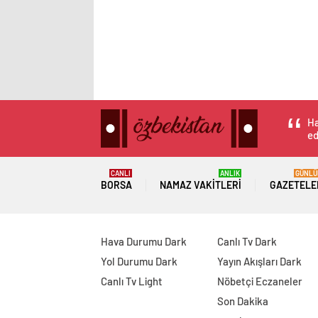
Ha
ed
CANLI
ANLIK
GÜNLÜ
BORSA
NAMAZ VAKITLERI
GAZETELE
Hava Durumu Dark
Canlı Tv Dark
Yol Durumu Dark
Yayın Akışları Dark
Canlı Tv Light
Nöbetçi Eczaneler
Son Dakika