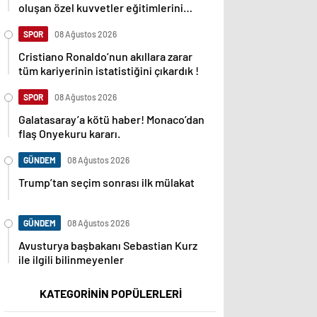
oluşan özel kuvvetler eğitimlerini
başlattı.
SPOR
08 Ağustos 2026
Cristiano Ronaldo’nun akıllara zarar
tüm kariyerinin istatistiğini çıkardık !
SPOR
08 Ağustos 2026
Galatasaray’a kötü haber! Monaco’dan
flaş Onyekuru kararı.
GÜNDEM
08 Ağustos 2026
Trump’tan seçim sonrası ilk mülakat
GÜNDEM
08 Ağustos 2026
Avusturya başbakanı Sebastian Kurz
ile ilgili bilinmeyenler
KATEGORİNİN POPÜLERLERİ