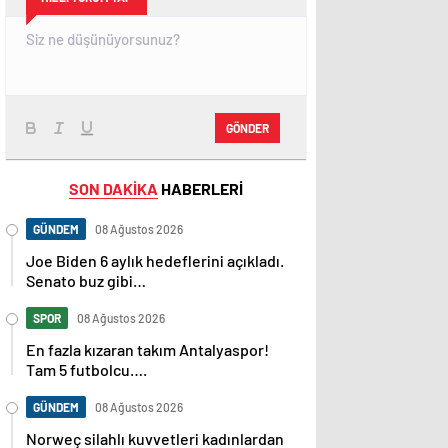
GÖNDER
SON DAKİKA
HABERLERİ
GÜNDEM
08 Ağustos 2026
Joe Biden 6 aylık hedeflerini açıkladı.
Senato buz gibi…
SPOR
08 Ağustos 2026
En fazla kızaran takım Antalyaspor!
Tam 5 futbolcu….
GÜNDEM
08 Ağustos 2026
Norweç silahlı kuvvetleri kadınlardan