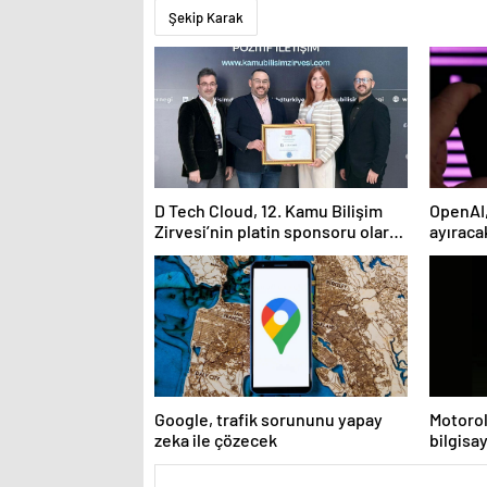
Şekip Karak
D Tech Cloud, 12. Kamu Bilişim
OpenAI,
Zirvesi’nin platin sponsoru olarak
ayıraca
dijital geleceğe yön verdi
Google, trafik sorununu yapay
Motorol
zeka ile çözecek
bilgisay