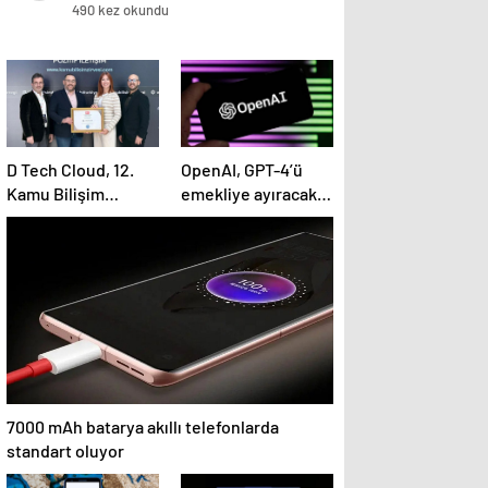
490 kez okundu
D Tech Cloud, 12.
OpenAI, GPT-4’ü
Kamu Bilişim
emekliye ayıracak:
Zirvesi’nin platin
Yeni modeller yolda
sponsoru olarak
dijital geleceğe yön
verdi
7000 mAh batarya akıllı telefonlarda
standart oluyor