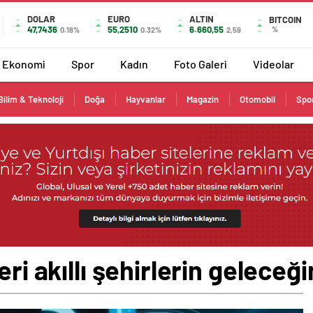
DOLAR
EURO
ALTIN
BITCOIN
47,7436
55,2510
6.660,55
%
0.18%
0.32%
2,59
Ekonomi
Spor
Kadın
Foto Galeri
Videolar
Bilim & Teknoloji
Doğa
Hayvanlar
Magazin
Otomobil
Spo
eri akıllı şehirlerin geleceğ