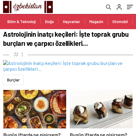
Bilim & Teknoloji
Doğa
Hayvanlar
Magazin
Otomobil
Astrolojinin inatçı keçileri: İşte toprak grubu
burçları ve çarpıcı özellikleri…
1
Burçlar
Bugün iftarda ne pişirsem?
Bugün iftarda ne pişirsem?