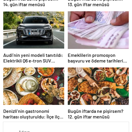
14. gün iftar menüsü
13. gün iftar menüsü
Audi’nin yeni modeli tanıtıldı:
Emeklilerin promosyon
Elektrikli Q6 e-tron SUV
başvuru ve ödeme tarihleri
yüzde 15 fiyat avantajı ile
belli oldu: Hangi banka
geliyor…
emekliye ne kadar
promosyon veriyor?
Denizli’nin gastronomi
Bugün iftarda ne pişirsem?
haritası oluşturuldu: İlçe ilçe
12. gün iftar menüsü
lezzet haritasi