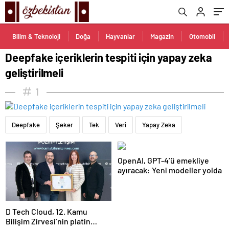
Bilim & Teknoloji
Doğa
Hayvanlar
Magazin
Otomobil
Deepfake içeriklerin tespiti için yapay zeka
geliştirilmeli
1
Deepfake
Şeker
Tek
Veri
Yapay Zeka
OpenAI, GPT-4’ü emekliye
ayıracak: Yeni modeller yolda
D Tech Cloud, 12. Kamu
Bilişim Zirvesi’nin platin