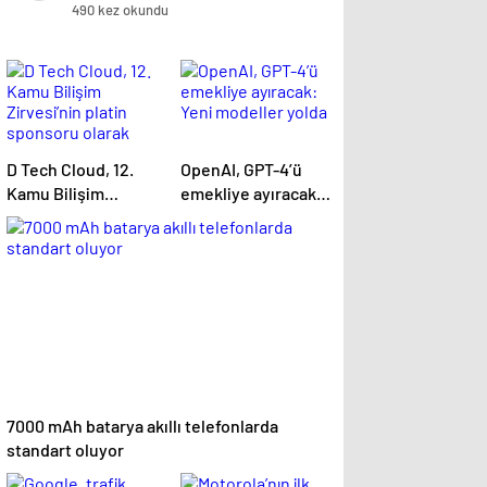
490 kez okundu
D Tech Cloud, 12.
OpenAI, GPT-4’ü
Kamu Bilişim
emekliye ayıracak:
Zirvesi’nin platin
Yeni modeller yolda
sponsoru olarak
dijital geleceğe yön
verdi
7000 mAh batarya akıllı telefonlarda
standart oluyor