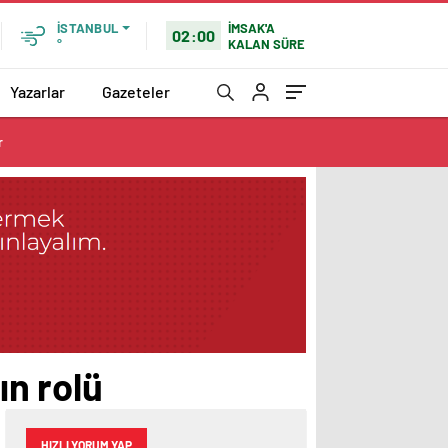
İMSAK'A
İSTANBUL
02:00
KALAN SÜRE
°
Yazarlar
Gazeteler
r
n rolü
HIZLI YORUM YAP