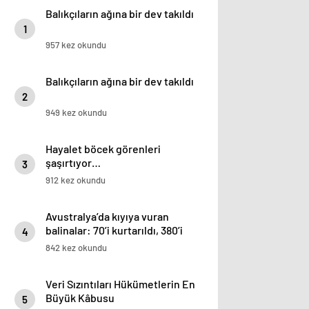
Balıkçıların ağına bir dev takıldı
1
957 kez okundu
Balıkçıların ağına bir dev takıldı
2
949 kez okundu
Hayalet böcek görenleri
şaşırtıyor…
3
912 kez okundu
Avustralya’da kıyıya vuran
balinalar: 70’i kurtarıldı, 380’i
4
öldü
842 kez okundu
Veri Sızıntıları Hükümetlerin En
Büyük Kâbusu
5