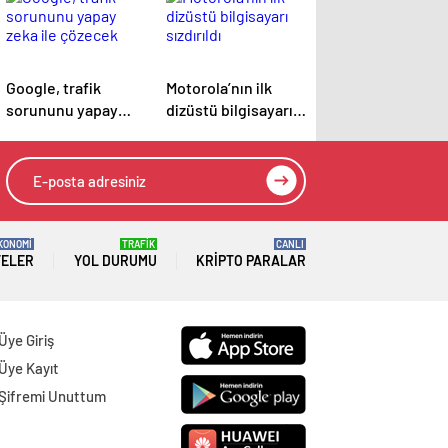
Google, trafik
Motorola’nın ilk
sorununu yapay
dizüstü bilgisayarı
zeka ile çözecek
sızdırıldı
KONOMİ
TRAFİK
CANLI
TELER
YOL DURUMU
KRIPTO PARALAR
Üye Giriş
Üye Kayıt
Şifremi Unuttum