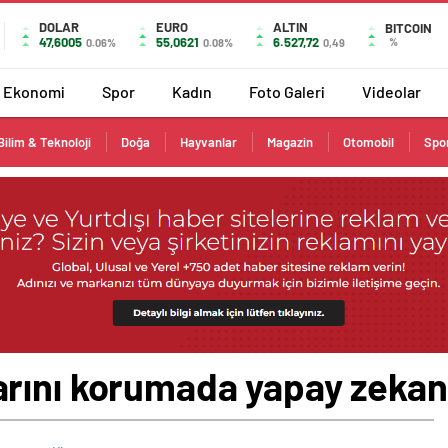
DOLAR
EURO
ALTIN
BITCOIN
47,6005
55,0621
6.527,72
%
0.06%
0.08%
0,49
Ekonomi
Spor
Kadın
Foto Galeri
Videolar
Bilim & Teknoloji
Doğa
Hayvanlar
Magazin
Otomobil
Spo
rını korumada yapay zekanı