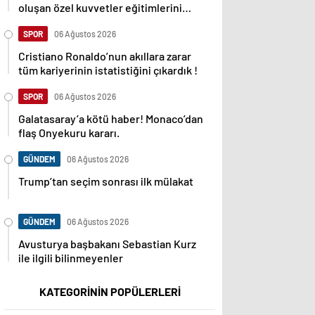
oluşan özel kuvvetler eğitimlerini
başlattı.
SPOR
06 Ağustos 2026
Cristiano Ronaldo’nun akıllara zarar
tüm kariyerinin istatistiğini çıkardık !
SPOR
06 Ağustos 2026
Galatasaray’a kötü haber! Monaco’dan
flaş Onyekuru kararı.
GÜNDEM
06 Ağustos 2026
Trump’tan seçim sonrası ilk mülakat
GÜNDEM
06 Ağustos 2026
Avusturya başbakanı Sebastian Kurz
ile ilgili bilinmeyenler
KATEGORİNİN POPÜLERLERİ