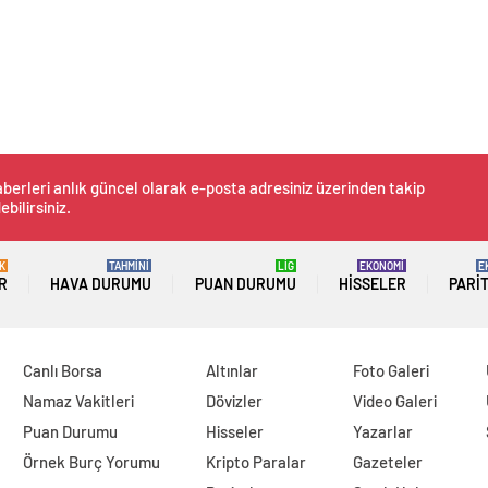
berleri anlık güncel olarak e-posta adresiniz üzerinden takip
ebilirsiniz.
K
TAHMİNİ
LİG
EKONOMİ
E
R
HAVA DURUMU
PUAN DURUMU
HISSELER
PARI
Canlı Borsa
Altınlar
Foto Galeri
Namaz Vakitleri
Dövizler
Video Galeri
Puan Durumu
Hisseler
Yazarlar
Örnek Burç Yorumu
Kripto Paralar
Gazeteler