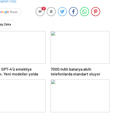
0
News
ay Zeka
 GPT-4’ü emekliye
7000 mAh batarya akıllı
k: Yeni modeller yolda
telefonlarda standart oluyor