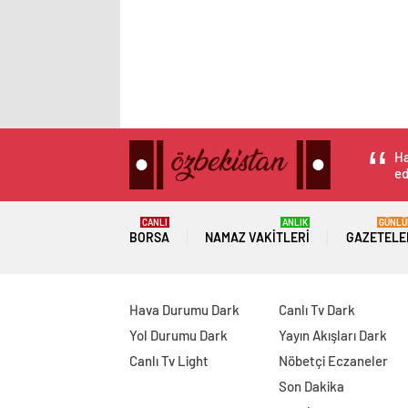
Ha
ed
CANLI
ANLIK
GÜNLÜ
BORSA
NAMAZ VAKITLERI
GAZETELE
Hava Durumu Dark
Canlı Tv Dark
Yol Durumu Dark
Yayın Akışları Dark
Canlı Tv Light
Nöbetçi Eczaneler
Son Dakika