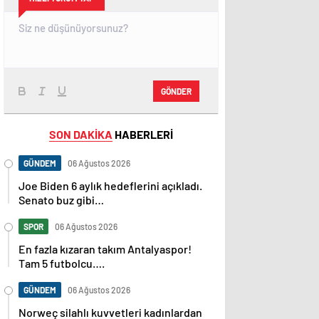
GÖNDER
SON DAKİKA
HABERLERİ
GÜNDEM
06 Ağustos 2026
Joe Biden 6 aylık hedeflerini açıkladı.
Senato buz gibi…
SPOR
06 Ağustos 2026
En fazla kızaran takım Antalyaspor!
Tam 5 futbolcu….
GÜNDEM
06 Ağustos 2026
Norweç silahlı kuvvetleri kadınlardan