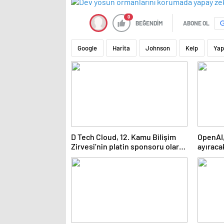
0
BEĞENDİM
ABONE OL
Google
Harita
Johnson
Kelp
Yap
D Tech Cloud, 12. Kamu Bilişim
OpenAI,
Zirvesi’nin platin sponsoru olarak
ayıraca
dijital geleceğe yön verdi