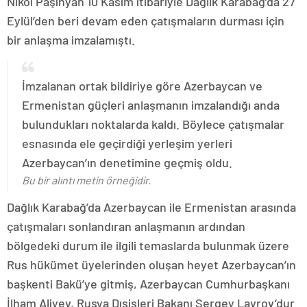
Nikol Paşinyan 10 Kasım itibariyle Dağlık Karabağ’da 27
Eylül’den beri devam eden çatışmaların durması için
bir anlaşma imzalamıştı.
İmzalanan ortak bildiriye göre Azerbaycan ve
Ermenistan güçleri anlaşmanın imzalandığı anda
bulundukları noktalarda kaldı. Böylece çatışmalar
esnasında ele geçirdiği yerleşim yerleri
Azerbaycan’ın denetimine geçmiş oldu.
Bu bir alıntı metin örneğidir.
Dağlık Karabağ’da Azerbaycan ile Ermenistan arasında
çatışmaları sonlandıran anlaşmanın ardından
bölgedeki durum ile ilgili temaslarda bulunmak üzere
Rus hükümet üyelerinden oluşan heyet Azerbaycan’ın
başkenti Bakü’ye gitmiş, Azerbaycan Cumhurbaşkanı
İlham Aliyev, Rusya Dışişleri Bakanı Sergey Lavrov’dur.