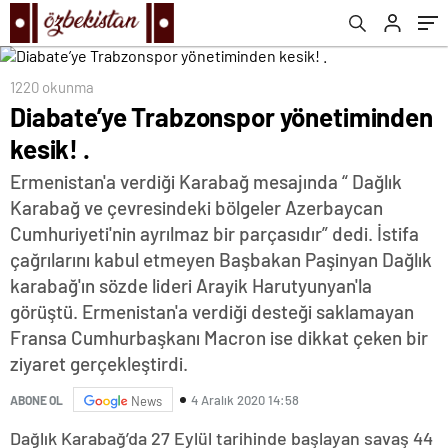
1220 okunma
Diabate’ye Trabzonspor yönetiminden
kesik! .
Ermenistan'a verdiği Karabağ mesajında “ Dağlık
Karabağ ve çevresindeki bölgeler Azerbaycan
Cumhuriyeti'nin ayrılmaz bir parçasıdır” dedi. İstifa
çağrılarını kabul etmeyen Başbakan Paşinyan Dağlık
karabağ'ın sözde lideri Arayik Harutyunyan'la
görüştü. Ermenistan'a verdiği desteği saklamayan
Fransa Cumhurbaşkanı Macron ise dikkat çeken bir
ziyaret gerçekleştirdi.
4 Aralık 2020 14:58
ABONE OL
News
Dağlık Karabağ’da 27 Eylül tarihinde başlayan savaş 44