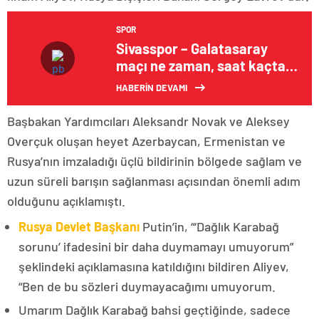
SPOR
Sivasspor – Galatasaray
maçı ne zaman, saat kaçta,
hangi kanalda?
HABERİN DEVAMI
Başbakan Yardımcıları Aleksandr Novak ve Aleksey
Overçuk oluşan heyet Azerbaycan, Ermenistan ve
Rusya’nın imzaladığı üçlü bildirinin bölgede sağlam ve
uzun süreli barışın sağlanması açısından önemli adım
olduğunu açıklamıştı.
Rusya Devlet Başkanı
Putin’in, “‘Dağlık Karabağ
sorunu’ ifadesini bir daha duymamayı umuyorum”
şeklindeki açıklamasına katıldığını bildiren Aliyev,
“Ben de bu sözleri duymayacağımı umuyorum.
Umarım Dağlık Karabağ bahsi geçtiğinde, sadece