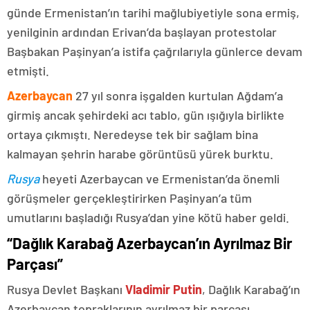
günde Ermenistan’ın tarihi mağlubiyetiyle sona ermiş,
yenilginin ardından Erivan’da başlayan protestolar
Başbakan Paşinyan’a istifa çağrılarıyla günlerce devam
etmişti.
Azerbaycan
27 yıl sonra işgalden kurtulan Ağdam’a
girmiş ancak şehirdeki acı tablo, gün ışığıyla birlikte
ortaya çıkmıştı. Neredeyse tek bir sağlam bina
kalmayan şehrin harabe görüntüsü yürek burktu.
Rusya
heyeti Azerbaycan ve Ermenistan’da önemli
görüşmeler gerçekleştirirken Paşinyan’a tüm
umutlarını başladığı Rusya’dan yine kötü haber geldi.
“Dağlık Karabağ Azerbaycan’ın Ayrılmaz Bir
Parçası”
Rusya Devlet Başkanı
Vladimir Putin
, Dağlık Karabağ’ın
Azerbaycan topraklarının ayrılmaz bir parçası