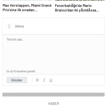
Max Verstappen, Miami Grand
FenerbahÃ§e’de Mario
Prix’sine ilk sıradan
Branco’dan iki yÄ±ldÄ±za
başlayacak
veda mesajÄ±: “Gelecek
sezon yoksunuz”
En az 10 karakter gerekli
Gönder
HABER