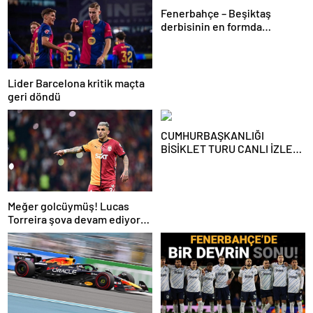
Fenerbahçe – Beşiktaş
derbisinin en formda
ayakları: Anderson Talisca ve
Rafa Silva
Lider Barcelona kritik maçta
geri döndü
CUMHURBAŞKANLIĞI
BİSİKLET TURU CANLI İZLE:
Cumhurbaşkanlığı Bisiklet
Yarışı Hangi Kanalda? İşte
İzmir Bisiklet Yarışı Bilgileri…
Meğer golcüymüş! Lucas
Torreira şova devam ediyor…