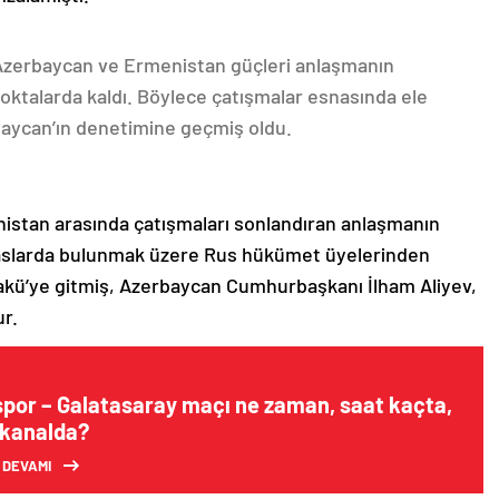
 Azerbaycan ve Ermenistan güçleri anlaşmanın
oktalarda kaldı. Böylece çatışmalar esnasında ele
rbaycan’ın denetimine geçmiş oldu.
nistan arasında çatışmaları sonlandıran anlaşmanın
emaslarda bulunmak üzere Rus hükümet üyelerinden
akü’ye gitmiş, Azerbaycan Cumhurbaşkanı İlham Aliyev,
ur.
spor – Galatasaray maçı ne zaman, saat kaçta,
 kanalda?
 DEVAMI