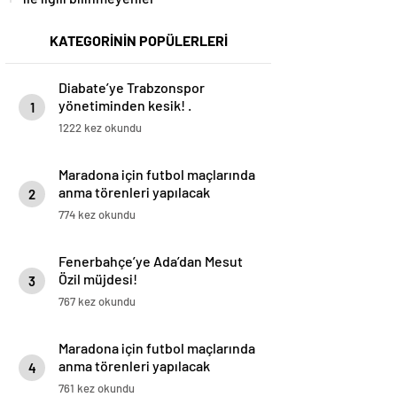
KATEGORİNİN POPÜLERLERİ
Diabate’ye Trabzonspor
yönetiminden kesik! .
1
1222 kez okundu
Maradona için futbol maçlarında
anma törenleri yapılacak
2
774 kez okundu
Fenerbahçe’ye Ada’dan Mesut
Özil müjdesi!
3
767 kez okundu
Maradona için futbol maçlarında
anma törenleri yapılacak
4
761 kez okundu