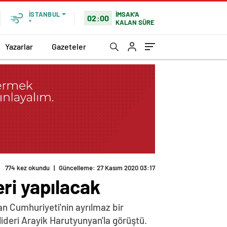
İMSAK'A
İSTANBUL
02:00
KALAN SÜRE
°
Yazarlar
Gazeteler
774 kez okundu
|
Güncelleme: 27 Kasım 2020 03:17
ri yapılacak
n Cumhuriyeti'nin ayrılmaz bir
lideri Arayik Harutyunyan'la görüştü.