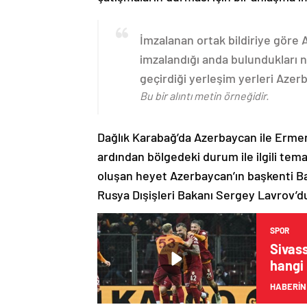
İmzalanan ortak bildiriye göre
imzalandığı anda bulundukları n
geçirdiği yerleşim yerleri Aze
Bu bir alıntı metin örneğidir.
Dağlık Karabağ’da Azerbaycan ile Erme
ardından bölgedeki durum ile ilgili t
oluşan heyet Azerbaycan’ın başkenti B
Rusya Dışişleri Bakanı Sergey Lavrov’d
SPOR
Sivas
hangi
HABERİN