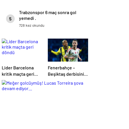
Trabzonspor 6 maç sonra gol
yemedi .
5
728 kez okundu
Lider Barcelona
Fenerbahçe –
kritik maçta geri
Beşiktaş derbisinin
döndü
en formda ayakları:
Anderson Talisca
ve Rafa Silva