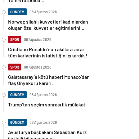
Tam 5 futbolcu….
GÜNDEM
08 Ağustos 2026
Norweç silahlı kuvvetleri kadınlardan
oluşan özel kuvvetler eğitimlerini
başlattı.
SPOR
08 Ağustos 2026
Cristiano Ronaldo’nun akıllara zarar
tüm kariyerinin istatistiğini çıkardık !
SPOR
08 Ağustos 2026
Galatasaray’a kötü haber! Monaco’dan
flaş Onyekuru kararı.
GÜNDEM
08 Ağustos 2026
Trump’tan seçim sonrası ilk mülakat
GÜNDEM
08 Ağustos 2026
Avusturya başbakanı Sebastian Kurz
ile ilgili bilinmeyenler