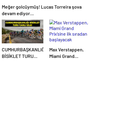
Meğer golcüymüş! Lucas Torreira şova
devam ediyor…
CUMHURBAŞKANLIĞI
Max Verstappen,
BİSİKLET TURU
Miami Grand
CANLI İZLE:
Prix’sine ilk sıradan
Cumhurbaşkanlığı
başlayacak
Bisiklet Yarışı Hangi
Kanalda? İşte İzmir
Bisiklet Yarışı
Bilgileri…