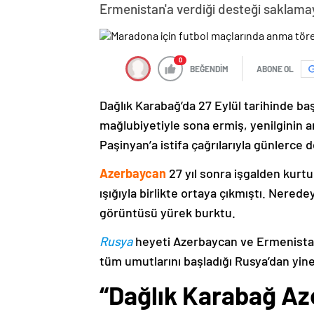
Ermenistan'a verdiği desteği saklama
0
BEĞENDİM
ABONE OL
Dağlık Karabağ’da 27 Eylül tarihinde ba
mağlubiyetiyle sona ermiş, yenilginin 
Paşinyan’a istifa çağrılarıyla günlerce 
Azerbaycan
27 yıl sonra işgalden kurtu
ışığıyla birlikte ortaya çıkmıştı. Nere
görüntüsü yürek burktu.
Rusya
heyeti Azerbaycan ve Ermenistan
tüm umutlarını başladığı Rusya’dan yine
“Dağlık Karabağ Az