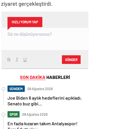
iyaret gerçekleştirdi.
HIZLI YORUM YAP
GÖNDER
SON DAKİKA
HABERLERİ
GÜNDEM
08 Ağustos 2026
Joe Biden 6 aylık hedeflerini açıkladı.
Senato buz gibi…
SPOR
08 Ağustos 2026
En fazla kızaran takım Antalyaspor!