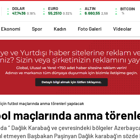
DOLAR
EURO
ALTIN
BITCOIN
47,7436
55,2510
6.660,55
%
0.18%
0.32%
2,59
Ekonomi
Spor
Kadın
Foto Galeri
Videolar
için futbol maçlarında anma törenleri yapılacak
ol maçlarında anma törenle
da “ Dağlık Karabağ ve çevresindeki bölgeler Azerbayca
abul etmeyen Başbakan Paşinyan Dağlık karabağ'ın sözde 