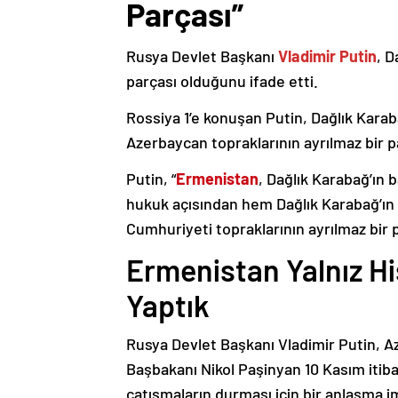
Parçası”
Rusya Devlet Başkanı
Vladimir Putin
, D
parçası olduğunu ifade etti.
Rossiya 1’e konuşan Putin, Dağlık Karaba
Azerbaycan topraklarının ayrılmaz bir p
Putin, “
Ermenistan
, Dağlık Karabağ’ın 
hukuk açısından hem Dağlık Karabağ’ı
Cumhuriyeti topraklarının ayrılmaz bir 
Ermenistan Yalnız H
Yaptık
Rusya Devlet Başkanı Vladimir Putin, 
Başbakanı Nikol Paşinyan 10 Kasım itib
çatışmaların durması için bir anlaşma i