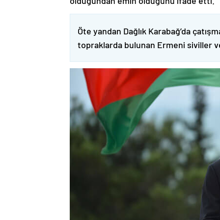
olduğundan emin olduğunu ifade etti.
Öte yandan Dağlık Karabağ’da çatışma
topraklarda bulunan Ermeni siviller 