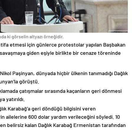
da ki görselin altyazı örneğidir.
stifa etmesi için günlerce protestolar yapılan Başbakan
avaşmaya giden eşiyle birlikte bir cenaze töreninde
 Nikol Paşinyan, dünyada hiçbir ülkenin tanımadığı Dağlık
unyan’la görüştü.
çıklamada çatışmalar sırasında kaçanların geri dönmesi
 yatırıldı.
lık Karabağ’a geri döndüğü bilgisini veren
n ailelerine 600 dolar yardım verileceğini söyledi. 10
n belirsiz kalan Dağlık Karabağ Ermenistan tarafından