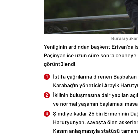
Burası yukarı
Yenilginin ardından başkent Erivan’da i
Paşinyan ise uzun süre sonra cepheye s
görüntülendi.
İstifa çağrılarına direnen Başbakan
Karabağ’ın yöneticisi Arayik Haruty
İkilinin buluşmasına dair yapılan a
ve normal yaşamın başlaması masaya
Şimdiye kadar 25 bin Ermeninin Dağ
Harutyunyan, savaşta ölen askerleri
Kasım anlaşmasıyla statüsü tamame