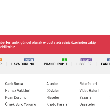
berleri anlık güncel olarak e-posta adresiniz üzerinden takip
ebilirsiniz.
K
TAHMİNİ
LİG
EKONOMİ
E
R
HAVA DURUMU
PUAN DURUMU
HISSELER
PARI
Canlı Borsa
Altınlar
Foto Galeri
Namaz Vakitleri
Dövizler
Video Galeri
Puan Durumu
Hisseler
Yazarlar
Örnek Burç Yorumu
Kripto Paralar
Gazeteler