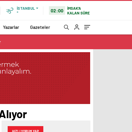
İMSAK'A
İSTANBUL
02:00
KALAN SÜRE
°
Yazarlar
Gazeteler
r
Alıyor
HIZLI YORUM YAP