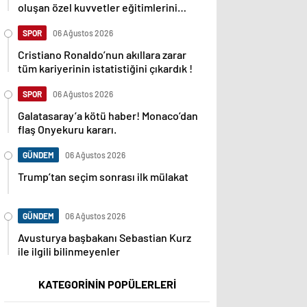
oluşan özel kuvvetler eğitimlerini
başlattı.
SPOR
06 Ağustos 2026
Cristiano Ronaldo’nun akıllara zarar
tüm kariyerinin istatistiğini çıkardık !
SPOR
06 Ağustos 2026
Galatasaray’a kötü haber! Monaco’dan
flaş Onyekuru kararı.
GÜNDEM
06 Ağustos 2026
Trump’tan seçim sonrası ilk mülakat
GÜNDEM
06 Ağustos 2026
Avusturya başbakanı Sebastian Kurz
ile ilgili bilinmeyenler
KATEGORİNİN POPÜLERLERİ