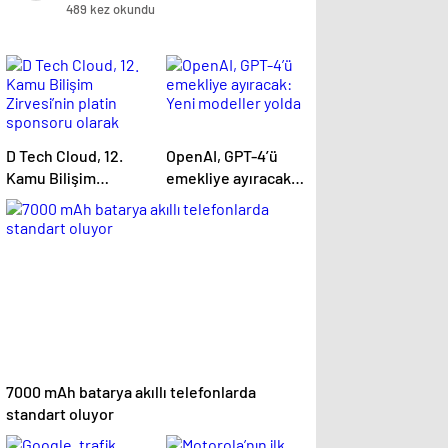
489 kez okundu
D Tech Cloud, 12.
OpenAI, GPT-4’ü
Kamu Bilişim
emekliye ayıracak:
Zirvesi’nin platin
Yeni modeller yolda
sponsoru olarak
dijital geleceğe yön
verdi
7000 mAh batarya akıllı telefonlarda
standart oluyor