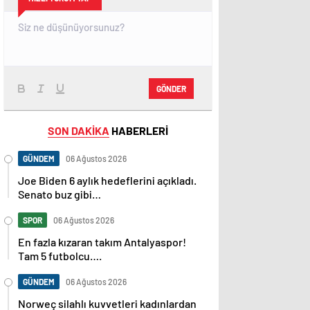
GÖNDER
SON DAKİKA
HABERLERİ
GÜNDEM
06 Ağustos 2026
Joe Biden 6 aylık hedeflerini açıkladı.
Senato buz gibi…
SPOR
06 Ağustos 2026
En fazla kızaran takım Antalyaspor!
Tam 5 futbolcu….
GÜNDEM
06 Ağustos 2026
Norweç silahlı kuvvetleri kadınlardan