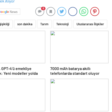
0
News
işikliği
son dakika
Tarım
Teknoloji
Uluslararası İlişkiler
 GPT-4’ü emekliye
7000 mAh batarya akıllı
k: Yeni modeller yolda
telefonlarda standart oluyor