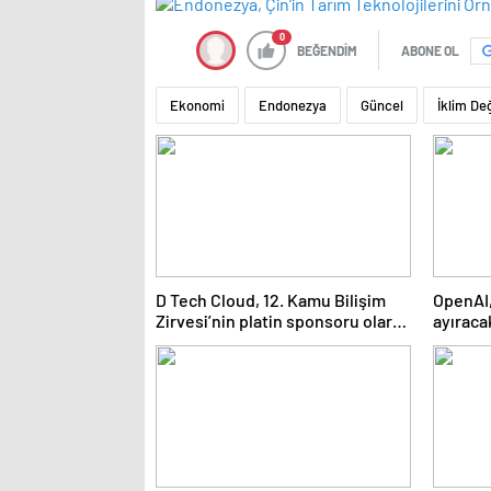
0
BEĞENDİM
ABONE OL
Ekonomi
Endonezya
Güncel
İklim Değ
D Tech Cloud, 12. Kamu Bilişim
OpenAI,
Zirvesi’nin platin sponsoru olarak
ayıraca
dijital geleceğe yön verdi