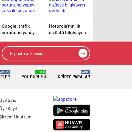
Google, trafik
Motorola’nın ilk
sorununu yapay
dizüstü bilgisayarı
zeka ile çözecek
sızdırıldı
KONOMİ
TRAFİK
CANLI
TELER
YOL DURUMU
KRIPTO PARALAR
Üye Giriş
Üye Kayıt
Şifremi Unuttum