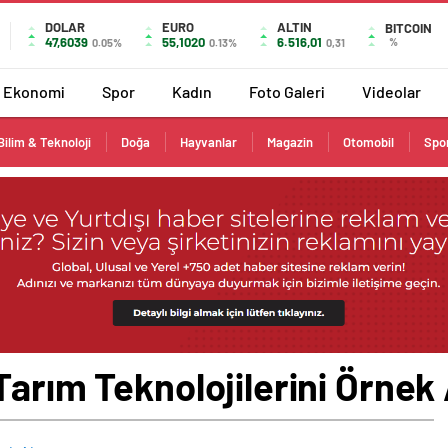
DOLAR
EURO
ALTIN
BITCOIN
47,6039
55,1020
6.516,01
%
0.05%
0.13%
0,31
Ekonomi
Spor
Kadın
Foto Galeri
Videolar
Bilim & Teknoloji
Doğa
Hayvanlar
Magazin
Otomobil
Spo
Tarım Teknolojilerini Örnek 