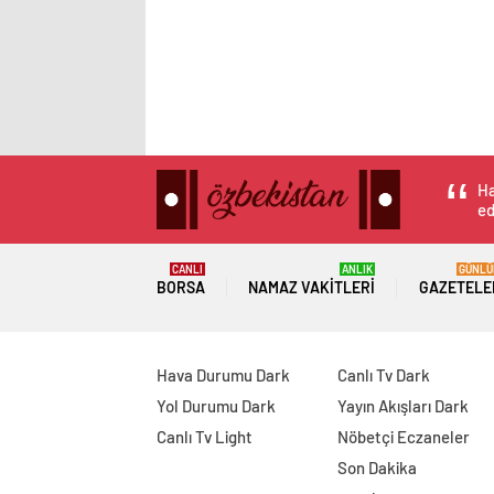
Ha
ed
CANLI
ANLIK
GÜNLÜ
BORSA
NAMAZ VAKITLERI
GAZETELE
Hava Durumu Dark
Canlı Tv Dark
Yol Durumu Dark
Yayın Akışları Dark
Canlı Tv Light
Nöbetçi Eczaneler
Son Dakika