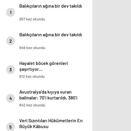
Balıkçıların ağına bir dev takıldı
1
957 kez okundu
Balıkçıların ağına bir dev takıldı
2
949 kez okundu
Hayalet böcek görenleri
şaşırtıyor…
3
912 kez okundu
Avustralya’da kıyıya vuran
balinalar: 70’i kurtarıldı, 380’i
4
öldü
842 kez okundu
Veri Sızıntıları Hükümetlerin En
Büyük Kâbusu
5