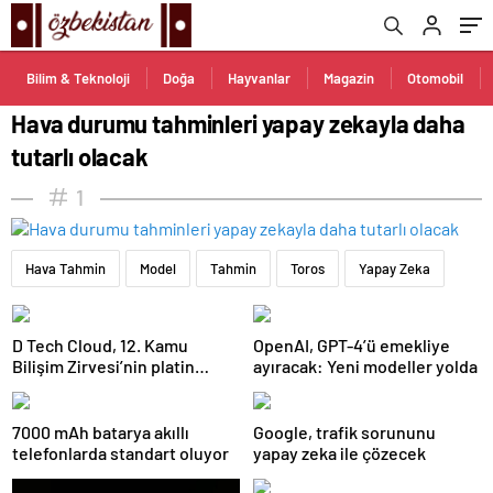
Bilim & Teknoloji
Doğa
Hayvanlar
Magazin
Otomobil
Hava durumu tahminleri yapay zekayla daha
tutarlı olacak
1
Hava Tahmin
Model
Tahmin
Toros
Yapay Zeka
D Tech Cloud, 12. Kamu
OpenAI, GPT-4’ü emekliye
Bilişim Zirvesi’nin platin
ayıracak: Yeni modeller yolda
sponsoru olarak dijital
geleceğe yön verdi
7000 mAh batarya akıllı
Google, trafik sorununu
telefonlarda standart oluyor
yapay zeka ile çözecek