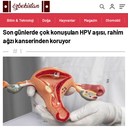
Bilim & Teknoloji
Doğa
Hayvanlar
Magazin
Otomobil
Son günlerde çok konuşulan HPV aşısı, rahim
ağzı kanserinden koruyor
1