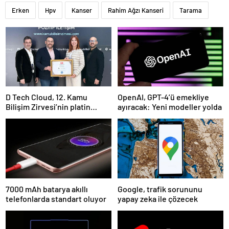
Erken
Hpv
Kanser
Rahim Ağzı Kanseri
Tarama
D Tech Cloud, 12. Kamu
OpenAI, GPT-4’ü emekliye
Bilişim Zirvesi’nin platin
ayıracak: Yeni modeller yolda
sponsoru olarak dijital
geleceğe yön verdi
7000 mAh batarya akıllı
Google, trafik sorununu
telefonlarda standart oluyor
yapay zeka ile çözecek