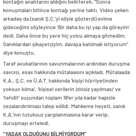
kontağın anahtarını aldığını belirterek, “Sonra
konuşmaları bitince kontağı yerine taktı. Video çeken
arkadaş da (sanık Ş.C.’yi eliyle gösterdi) evime
gideceğimi söyleyince ‘Bir daha bu işi yap da göreyim’
dedi. Daha önce bu yere hiç yolcu almaya gitmedim.
Sanıklardan şikayetçiyim, davaya katılmak istiyorum”
diye konuştu.
Taraf avukatlarının savunmalarının ardından duruşma
savcısı, esas hakkında mütalaasını açıkladı. Mütalaada
K.A., Ş.C. ve Ü.A.T. hakkında ‘kişiyi hürriyetinden
yoksun kılma’, ‘kişisel verilerin izinsiz yayılması’ ve
‘tehdit’ suçundan toplam 18’er yıla kadar hapisle
cezalandırılması talep edildi. Mahkeme heyeti, sanık
K.A.’nın tutuksuz yargılanmasına karar verip,
duruşmayı erteledi.
“YASAK OLDUĞUNU BİLMİYORDUM”