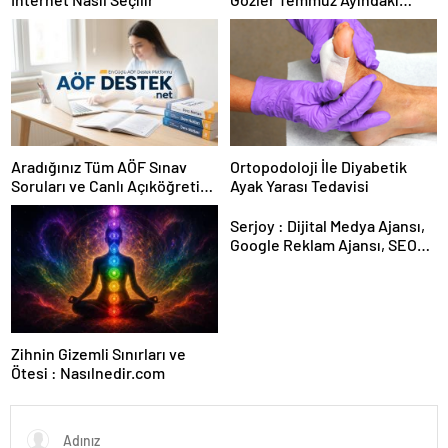
Karar Duruşmasına Çevrildi
Aradığınız Tüm AÖF Sınav
Ortopodoloji İle Diyabetik
Soruları ve Canlı Açıköğretim
Ayak Yarası Tedavisi
Forumu Burada
Serjoy : Dijital Medya Ajansı,
Google Reklam Ajansı, SEO
Ajansı ve Web Tasarım Ajansı
Zihnin Gizemli Sınırları ve
Ötesi : Nasılnedir.com