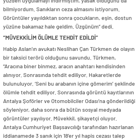
yüzden uygulamayı indirmiştim, yasak olduğunu da
bilmiyordum. Sanıkların ceza almasını istiyorum.
Görüntüler yayıldıktan sonra çocukların, eşin, dostun
yüzüne bakamaz hale geldim. Üzgünüm” dedi.
“MÜVEKKİLİM ÖLÜMLE TEHDİT EDİLDİ”
Habip Aslan’ın avukatı Neslihan Çan Türkmen de olayın
bir taksici terörü olduğunu savundu. Türkmen,
“Aracına biner binmez, aracın anahtarı kendisinden
alınıyor. Sonrasında tehdit ediliyor. Hakaretlerde
bulunuluyor. ‘Seni bu arabanın içine gömerim’ şeklinde
ölümle tehdit ediliyor. Sonrasında görüntü kayıtlarının
Antalya Şoförler ve Otomobilciler Odası’na gönderildiği
söyleniyor, daha sonra da bütün sosyal medyada
görüntüler yayılıyor. Müvekkil, şikayetçi oluyor.
Antalya Cumhuriyet Başsavcılığı tarafından hazırlanan
iddianamede 3 sanık için 18’er yıl hapis cezası talep