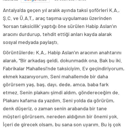
Antalya’da geçen yıl aralık ayında taksi şoförleri K.A.,
Ş.C. ve Ü.A.T., araç taşıma uygulaması üzerinden
‘korsan taksicilik’ yaptığı öne sürülen Habip Aslan’ın
aracını durdurup, tehdit ettiği anları kayda alarak
sosyal medyada paylaştı.
Görüntülerde; K.A., Habip Aslan’ın aracının anahtarını
alarak, “Bir arkadaş geldi, dokunmadık ona. Bak bu iki.
Fabrikalar Mahallesi’nde taksiciyim. Ev geçindiriyorum,
ekmek kazanıyorum. Seni mahallemde bir daha
görürsem yaş, baş, dayı, dede, amca, baba fark
etmez. Senin plakanı şimdi aldım, göndereceğim de.
Plakanı kafama da yazdım. Seni yolda da görürüm,
denk düşeriz, o zaman senin arabanda bir tane
müşteri görürsem, nereden aldığının bir önemi yok.
İçeri de girecek olsam, bu sana son uyarım. Bu iş çok