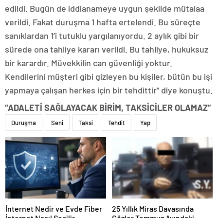
edildi. Bugün de iddianameye uygun şekilde mütalaa
verildi. Fakat duruşma 1 hafta ertelendi. Bu süreçte
sanıklardan 1’i tutuklu yargılanıyordu. 2 aylık gibi bir
sürede ona tahliye kararı verildi. Bu tahliye, hukuksuz
bir karardır. Müvekkilin can güvenliği yoktur.
Kendilerini müşteri gibi gizleyen bu kişiler, bütün bu işi
yapmaya çalışan herkes için bir tehdittir” diye konuştu.
“ADALETİ SAĞLAYACAK BİRİM, TAKSİCİLER OLAMAZ”
Duruşma
Seni
Taksi
Tehdit
Yap
İnternet Nedir ve Evde Fiber
25 Yıllık Miras Davasında
İnternet Nasıl Seçilir
Gözler Temmuz Ayındaki