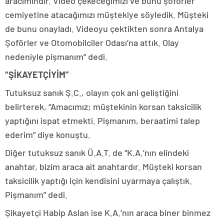
aracımındır. Video çekeceğimizi ve bunu şoförler
cemiyetine atacağımızı müştekiye söyledik. Müşteki
de bunu onayladı. Videoyu çektikten sonra Antalya
Şoförler ve Otomobilciler Odası’na attık. Olay
nedeniyle pişmanım” dedi.
“ŞİKAYETÇİYİM”
Tutuksuz sanık Ş.C., olayın çok ani geliştiğini
belirterek, “Amacımız; müştekinin korsan taksicilik
yaptığını ispat etmekti. Pişmanım, beraatimi talep
ederim” diye konuştu.
Diğer tutuksuz sanık Ü.A.T. de “K.A.’nın elindeki
anahtar, bizim araca ait anahtardır. Müşteki korsan
taksicilik yaptığı için kendisini uyarmaya çalıştık.
Pişmanım” dedi.
Şikayetçi Habip Aslan ise K.A.’nın araca biner binmez