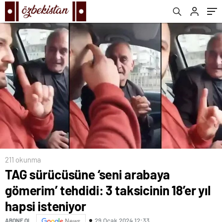
211 okunma
TAG sürücüsüne ‘seni arabaya
gömerim’ tehdidi: 3 taksicinin 18’er yıl
hapsi isteniyor
29 Ocak 2024 12:33
ABONE OL
News