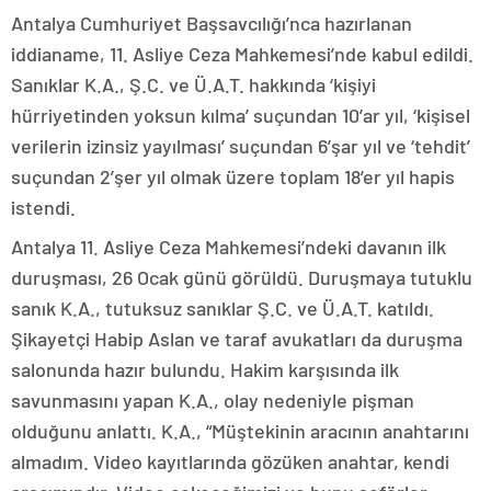
Antalya Cumhuriyet Başsavcılığı’nca hazırlanan
iddianame, 11. Asliye Ceza Mahkemesi’nde kabul edildi.
Sanıklar K.A., Ş.C. ve Ü.A.T. hakkında ‘kişiyi
hürriyetinden yoksun kılma’ suçundan 10’ar yıl, ‘kişisel
verilerin izinsiz yayılması’ suçundan 6’şar yıl ve ‘tehdit’
suçundan 2’şer yıl olmak üzere toplam 18’er yıl hapis
istendi.
Antalya 11. Asliye Ceza Mahkemesi’ndeki davanın ilk
duruşması, 26 Ocak günü görüldü. Duruşmaya tutuklu
sanık K.A., tutuksuz sanıklar Ş.C. ve Ü.A.T. katıldı.
Şikayetçi Habip Aslan ve taraf avukatları da duruşma
salonunda hazır bulundu. Hakim karşısında ilk
savunmasını yapan K.A., olay nedeniyle pişman
olduğunu anlattı. K.A., “Müştekinin aracının anahtarını
almadım. Video kayıtlarında gözüken anahtar, kendi